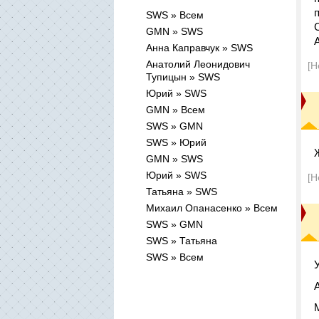
SWS » Всем
GMN » SWS
Анна Каправчук » SWS
Анатолий Леонидович
[Н
Тупицын » SWS
Юрий » SWS
GMN » Всем
SWS » GMN
SWS » Юрий
GMN » SWS
Юрий » SWS
[Н
Татьяна » SWS
Михаил Опанасенко » Всем
SWS » GMN
SWS » Татьяна
SWS » Всем