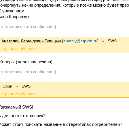
почерпнуть некие определения, которые позже можно будет прео
С уважением,
Анна Каправчук.
ет ответов на это сообщение]
Анатолий Леонидович Тупицын
[
anatoly@tupicin.ru
]
»
SWS
Желеры (железная резина)
ет ответов на это сообщение]
Юрий
»
SWS
Уважаемый SWS!
А для чего этот коврик?
Может стоит поискать название в стереотипах потребителей?