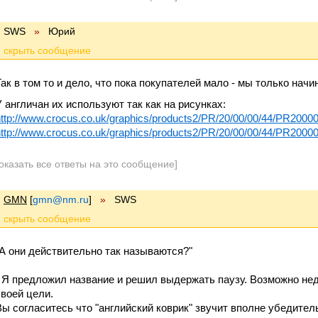
SWS
»
Юрий
Так в том то и дело, что пока покупателей мало - мы только начи
У англичан их используют так как на рисунках:
http://www.crocus.co.uk/graphics/products2/PR/20/00/00/44/PR2000
http://www.crocus.co.uk/graphics/products2/PR/20/00/00/44/PR2000
оказать все ответы на это сообщение]
GMN
[
gmn@nm.ru
]
»
SWS
"А они действительно так называются?"
- Я предложил название и решил выдержать паузу. Возможно нед
своей цели.
Вы согласитесь что "английский коврик" звучит вполне убедител