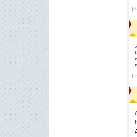
[Н
[П