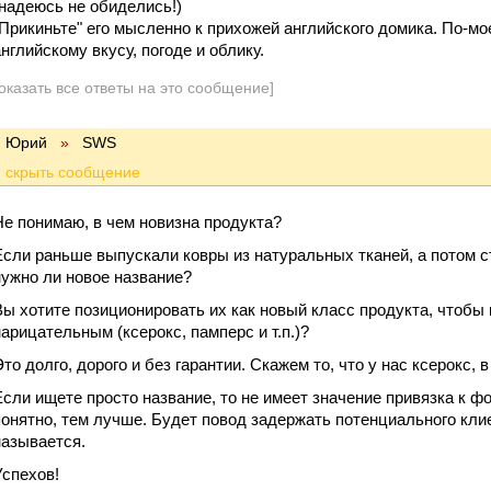
(надеюсь не обиделись!)
"Прикиньте" его мысленно к прихожей английского домика. По-мо
английскому вкусу, погоде и облику.
оказать все ответы на это сообщение]
Юрий
»
SWS
Не понимаю, в чем новизна продукта?
Если раньше выпускали ковры из натуральных тканей, а потом с
нужно ли новое название?
Вы хотите позиционировать их как новый класс продукта, чтобы 
нарицательным (ксерокс, памперс и т.п.)?
то долго, дорого и без гарантии. Скажем то, что у нас ксерокс, в
Если ищете просто название, то не имеет значение привязка к 
понятно, тем лучше. Будет повод задержать потенциального клие
называется.
Успехов!