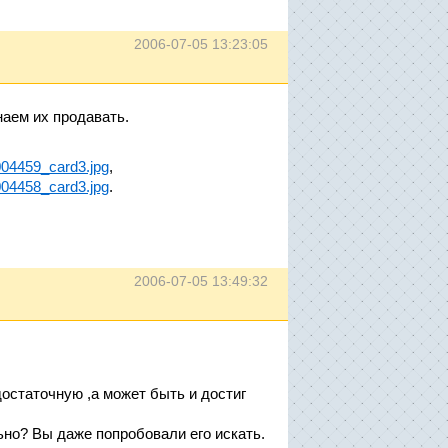
2006-07-05 13:23:05
наем их продавать.
004459_card3.jpg
,
004458_card3.jpg
.
2006-07-05 13:49:32
остаточную ,а может быть и достиг
ьно? Вы даже попробовали его искать.