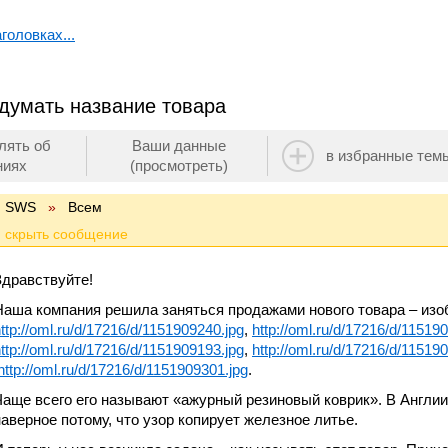
головках...
идумать название товара
лять об
Ваши данные
в избранные тем
ниях
(просмотреть)
SWS
»
Всем
Здравствуйте!
Наша компания решила заняться продажами нового товара – изо
ttp://oml.ru/d/17216/d/1151909240.jpg
,
http://oml.ru/d/17216/d/11519
ttp://oml.ru/d/17216/d/1151909193.jpg
,
http://oml.ru/d/17216/d/11519
http://oml.ru/d/17216/d/1151909301.jpg
.
Чаще всего его называют «ажурный резиновый коврик». В Англии 
наверное потому, что узор копирует железное литье.