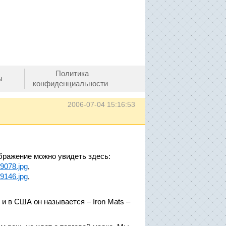
Политика
ы
конфиденциальности
2006-07-04 15:16:53
бражение можно увидеть здесь:
09078.jpg
,
09146.jpg
,
и в США он называется – Iron Mats –