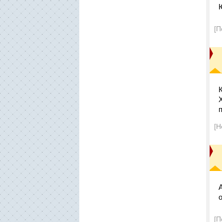
[П
[Н
[П