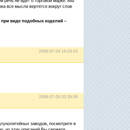
ем речь не идет о торговой марке. Мы
ка все мысли вертятся вокруг слов
у при виде подобных изделий –
2006-07-04 16:03:43
2006-07-05 03:39:08
гунолитейных заводов, посмотрите в
о, из этих описаний Вы сможете