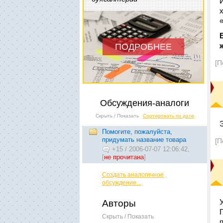
ПОДРОБНЕЕ
[П
Обсуждения-аналоги
Скрыть / Показать
Сортировать по дате
Помогите, пожалуйста,
придумать название товара
[П
+15
/
2006-07-07 12:06:42,
[
не прочитана
]
Создать аналогичное
обсуждение...
Авторы
Скрыть / Показать