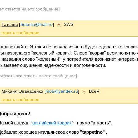
ет ответов на это сообщение]
Татьяна
[
Setania@mail.ru
]
»
SWS
Здравствуйте. Я так и не поняла из чего будет сделан это коврик
бы назвала его "железный коврик". Слово "коврик" всем понятно 
в названия слово "железный", у потребителя возникнет интерес
вызывает ощущения надежности и долговечности.
оказать все ответы на это сообщение]
Михаил Опанасенко
[
mo6@yandex.ru
]
»
Всем
Добрый день!
На мой взгляд,
"английский коврик"
- прямо "в масть".
Добавлю хорошее итальянское слово
"tappetino" .