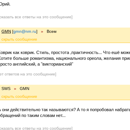
Юрий.
оказать все ответы на это сообщение]
GMN
[
gmn@nm.ru
]
»
Всем
Коврик как коврик. Стиль, простота ,практичность... Что ешё мо
Хотите больше романтизма, национального ореола, желания прио
просто английский, а "викторианский"
ет ответов на это сообщение]
SWS
»
GMN
А они действительно так называются? А то я попробовал набрать
обращений по таким словам нет...
оказать все ответы на это сообщение]