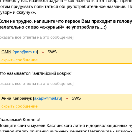
И теперь у нас возникла задача – как называть этот товар. Прич
хотим придумать попытаться общеупотребительное название. По
«узор» и «каучук».
Если не трудно, напишите что первое Вам приходит в голов
желательно слово «ажурный» не употреблять…:)
оказать все ответы на это сообщение]
GMN
[
gmn@nm.ru
]
»
SWS
Это называется "английский коврик"
оказать все ответы на это сообщение]
Анна Каправчук
[
akapl@mail.ru
]
»
SWS
Уважаемый Коллега!
Поищите сайты музеев Каслинского литья и дореволюционных чу
путеводителях описания чугунных решеток Петербурга - возможн