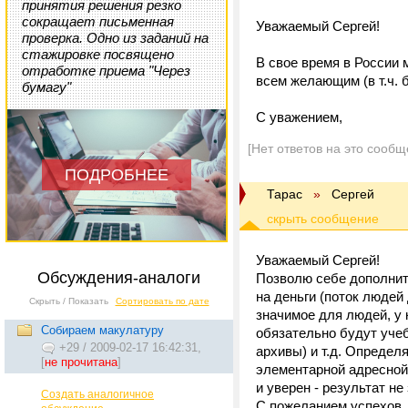
принятия решения резко
сокращает письменная
Уважаемый Сергей!
проверка. Одно из заданий на
стажировке посвящено
В свое время в России 
отработке приема "Через
всем желающим (в т.ч. 
бумагу"
С уважением,
[Нет ответов на это сообщ
ПОДРОБНЕЕ
Тарас
»
Cергей
Уважаемый Сергей!
Обсуждения-аналоги
Позволю себе дополнит
на деньги (поток людей 
Скрыть / Показать
Сортировать по дате
значимое для людей, у 
Собираем макулатуру
обязательно будут уче
+29
/
2009-02-17 16:42:31,
архивы) и т.д. Определ
[
не прочитана
]
элементарной адресной
и уверен - результат не
Создать аналогичное
С пожеланием успехов,