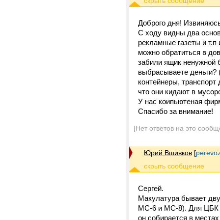
Доброго дня! Извиняюс
С ходу видны два осно
рекламные газеты и т.п
можно обратиться в до
забили ящик ненужной б
выбрасываете деньги? 
контейнеры, транспорт 
что они кидают в мусор
У нас коипьютеная фирм
Спасибо за внимание!
[Нет ответов на это сообщ
Юрий Вшивков
[
perevo
Сергей.
Макулатура бывает двух
МС-6 и МС-8). Для ЦБК 
он собирается в местах