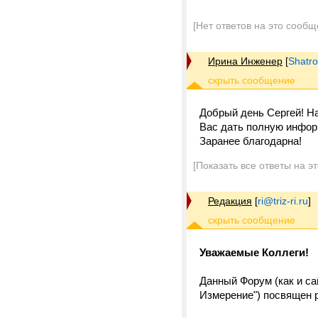
[Нет ответов на это сообщ
Ирина Инженер
[
Shatro
Добрый день Сергей! Н
Вас дать полную инфор
Заранее благодарна!
[Показать все ответы на э
Редакция
[
ri@triz-ri.ru
]
Уважаемые Коллеги!
Данный Форум (как и с
Измерение") посвящен 