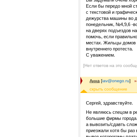
Если бы передо мной ст
с текстовой и графичес
дежурства машины во д
понедельник, №4,9,6 -во
на дверях подъездов на
помочь, если правильно
местах. Жильцы домов 
внутреннего протеста.
С уважением.
[Нет ответов на это сообщ
Анна
[
iav@onego.ru
]
»
Сергей, здравствуйте.
Не являюсь спецом в ре
большие фирмы города. 
а вывозить/сдавть сложн
приезжали хотя бы раз 
вывоз которогомы плати