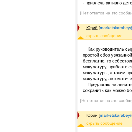
- привлечь активно дет
[Нет ответов на это сообщ
Юрий
[
marketskarabey
Как руководитель сырь
простой сбор увязанной
бесплатно, то себестои
макулатуру, прибавте с
макулатуры, а таким пр
макулатуру, автоматиче
Предлагаю не лениться
сохранить как можно б
[Нет ответов на это сообщ
Юрий
[
marketskarabey