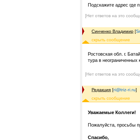
Подскажите адрес где п
[Нет ответов на это сообщ
Синченко Владимир
[
S
Ростовская обл. г. Бат
тура в неограниченных 
[Нет ответов на это сообщ
Редакция
[
ri@triz-ri.ru
]
Уважаемые Коллеги!
Пожалуйста, просьбы п
Спасибо,