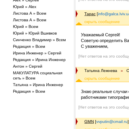
Alex » Cергей
Юрий » Alex
Листова А » Всем
Тарас
[
info@galca.lviv.u
Листова А » Всем
Юрий » Всем
Юрий » Юрий Вшивков
Уважаемый Сергей!
Синченко Владимир » Всем
Советую определить Ва
С уважением,
Редакция » Всем
Ирина Инженер » Cергей
[Нет ответов на это сообщ
Редакция » Ирина Инженер
Антон » Cергей
Татьяна Лежнева
»
C
МАКУЛАТУРА социальная
сеть » Всем
Татьяна » Ирина Инженер
Редакция » Всем
Знаю реальные случаи 
работниками типографий
[Нет ответов на это сообщ
GMN
[
vvputin@cmail.ru
]