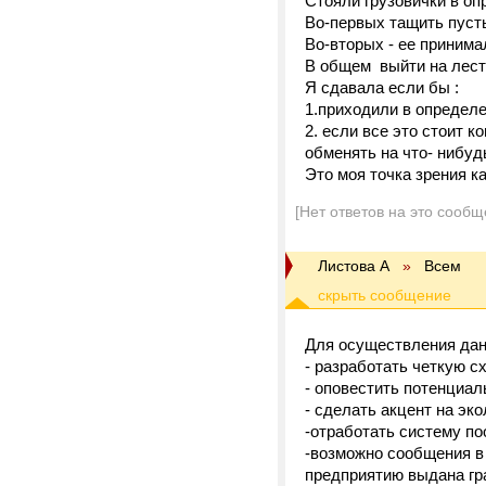
Стояли грузовички в оп
Во-первых тащить пусть
Во-вторых - ее принима
В общем выйти на лест
Я сдавала если бы :
1.приходили в определ
2. если все это стоит 
обменять на что- нибудь
Это моя точка зрения ка
[Нет ответов на это сообщ
Листова А
»
Всем
Для осуществления дан
- разработать четкую 
- оповестить потенциал
- сделать акцент на эк
-отработать систему п
-возможно сообщения в 
предприятию выдана гра