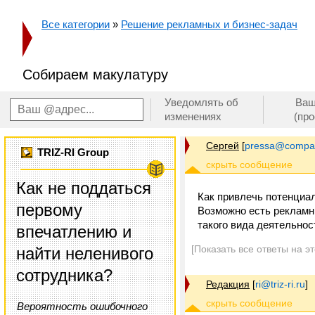
Все категории
»
Решение рекламных и бизнес-задач
Собираем макулатуру
Уведомлять об
Ваш
изменениях
(пр
Cергей
[
pressa@compa
TRIZ-RI Group
Как не поддаться
Как привлечь потенциа
первому
Возможно есть рекламн
такого вида деятельнос
впечатлению и
[Показать все ответы на э
найти неленивого
сотрудника?
Редакция
[
ri@triz-ri.ru
]
Вероятность ошибочного