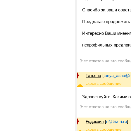
Спасибо за ваши совет
Предлагаю продолжить 
Интересно Ваши мнения
непрофильных предприя
[Нет ответов на это сообщ
Татьяна
[
tanya_asha@m
Здравствуйте !Какими 
[Нет ответов на это сообщ
Редакция
[
ri@triz-ri.ru
]