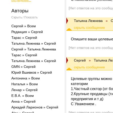
обсуждение...
[Нет ответов на это сообщ
Авторы
Скрыть / Показать
Татьяна Лежнева
»
C
Cергей » Всем
Редакция » Cергей
Тарас » Cергей
Опишите ваши целевые 
Татьяна Лежнева » Cергей
[Нет ответов на это сообщ
Cергей » Татьяна Лежнева
Тарас » Cергей
Cергей
»
Татьяна Ле
Татьяна Лежнева » Cергей
GMN » Cергей
Юрий Вшивков » Cергей
Антонина » Всем
Целевые группы можно 
категории
Наталья » Всем
1.Частный сектор (от бом
Ленар » Cергей
2.Крупные продавцы (т
Е.В.А. » Всем
предприятия и т д)
Анна » Cергей
С Уважением .
Аркадий Ларионов » Cергей
[Нет ответов на это сообщ