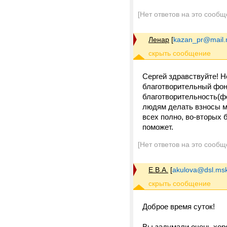
[Нет ответов на это сообщ
Ленар
[
kazan_pr@mail.
Сергей здравствуйте! 
благотворительный фонд
благотворительность(фо
людям делать взносы м
всех полно, во-вторых 
поможет.
[Нет ответов на это сообщ
Е.В.А.
[
akulova@dsl.msk
Доброе время суток!
Вы задумали очень хор