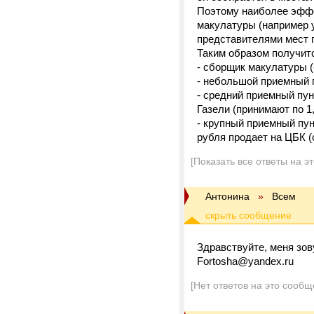
Поэтому наиболее эффе
макулатуры (например у
представителями мест г
Таким образом получит
- сборщик макулатуры (
- небольшой приемный пу
- средний приемный пун
Газели (принимают по 1,0
- крупный приемный пунк
рубля продает на ЦБК (с 
[Показать все ответы на э
Антонина
»
Всем
Здравствуйте, меня зов
Fortosha@yandex.ru
[Нет ответов на это сообщ