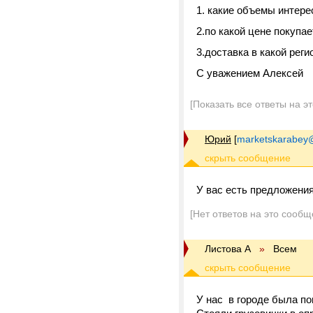
1. какие объемы интер
2.по какой цене покупае
3.доставка в какой реги
С уважением Алексей
[Показать все ответы на э
Юрий
[
marketskarabey
У вас есть предложения
[Нет ответов на это сообщ
Листова А
»
Всем
У нас в городе была по