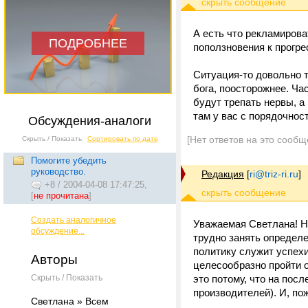
А есть что рекламирова
ПОДРОБНЕЕ
поползновения к прогре
Ситуация-то довольно т
бога, поосторожнее. Ча
будут трепать нервы, а 
там у вас с порядочнос
Обсуждения-аналоги
[Нет ответов на это сообщ
Скрыть / Показать
Сортировать по дате
Помогите убедить
руководство.
Редакция
[
ri@triz-ri.ru
]
+8
/
2004-04-08 17:47:25,
[
не прочитана
]
Создать аналогичное
Уважаемая Светлана! Не
обсуждение...
трудно занять определ
политику служит успехи
Авторы
целесообразно пройти 
Скрыть / Показать
это потому, что на по
производителей). И, п
Светлана » Всем