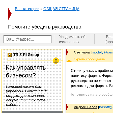
Все категории
»
ОБЩАЯ СТРАНИЦА
Помогите убедить руководство.
Уведомлять об
Ваш
изменениях
(пр
Светлана
[
modely@ramb
TRIZ-RI Group
Как управлять
Столкнулась с проблем
бизнесом?
политику фирмы. Фирма 
руководство не желает 
рекламы для фирмы. Вся
Готовый пакет для
управления компанией:
[Нет ответов на это сообщ
структура компании;
документы; технологии
работы
Андрей Басов
[
basoff@o