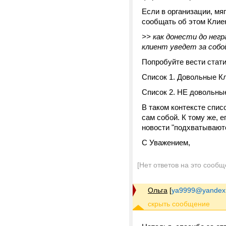
Если в организации, мяг
сообщать об этом Клие
>> как донести до нег
клиент уведет за собо
Попробуйте вести стати
Список 1. Довольные К
Список 2. НЕ довольные
В таком контексте спи
сам собой. К тому же, 
новости "подхватываютс
С Уважением,
[Нет ответов на это сообщ
Ольга
[
ya9999@yandex