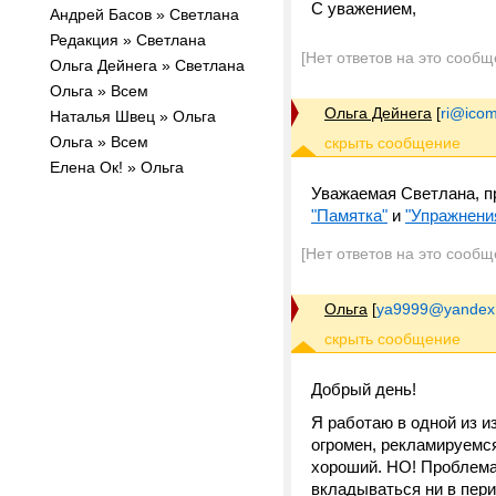
С уважением,
Андрей Басов » Светлана
Редакция » Светлана
[Нет ответов на это сообщ
Ольга Дейнега » Светлана
Ольга » Всем
Ольга Дейнега
[
ri@ico
Наталья Швец » Ольга
Ольга » Всем
Елена Ок! » Ольга
Уважаемая Светлана, п
"Памятка"
и
"Упражнени
[Нет ответов на это сообщ
Ольга
[
ya9999@yandex
Добрый день!
Я работаю в одной из 
огромен, рекламируемся
хороший. НО! Проблема 
вкладываться ни в перио