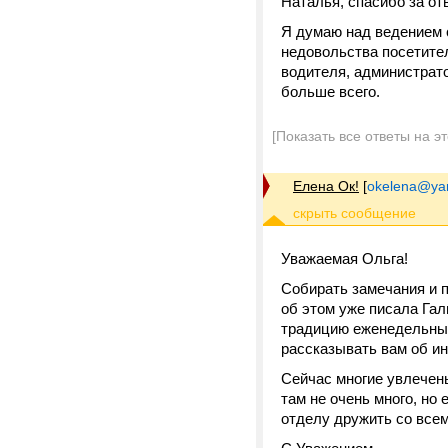
Наталья, спасибо за от
Я думаю над ведением с
недовольства посетител
водителя, администрато
больше всего.
[Показать все ответы на э
Елена Ок!
[
okelena@ya
Уважаемая Ольга!
Собирать замечания и п
об этом уже писала Га
традицию еженедельных
рассказывать вам об и
Сейчас многие увлечен
там не очень много, но
отделу дружить со всем