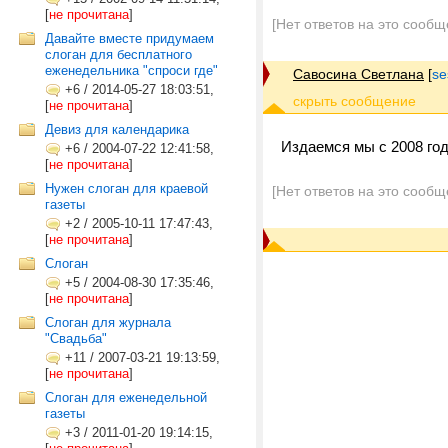
[
не прочитана
]
[Нет ответов на это сообщ
Давайте вместе придумаем
слоган для бесплатного
еженедельника "спроси где"
Савосина Светлана
[
se
+6
/
2014-05-27 18:03:51,
[
не прочитана
]
Девиз для календарика
Издаемся мы с 2008 год
+6
/
2004-07-22 12:41:58,
[
не прочитана
]
Нужен слоган для краевой
[Нет ответов на это сообщ
газеты
+2
/
2005-10-11 17:47:43,
[
не прочитана
]
Слоган
+5
/
2004-08-30 17:35:46,
[
не прочитана
]
Слоган для журнала
"Свадьба"
+11
/
2007-03-21 19:13:59,
[
не прочитана
]
Слоган для еженедельной
газеты
+3
/
2011-01-20 19:14:15,