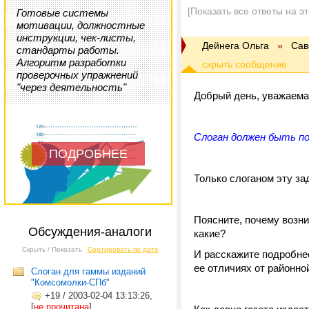
[Показать все ответы на э
Готовые системы
мотивации, должностные
инструкции, чек-листы,
Дейнега Ольга
»
Сав
стандарты работы.
Алгоритм разработки
проверочных упражнений
"через деятельность"
Добрый день, уважаема
Слоган должен быть п
ПОДРОБНЕЕ
Только слоганом эту за
Поясните, почему возни
Обсуждения-аналоги
какие?
Скрыть / Показать
Сортировать по дате
И расскажите подробнее 
ее отличиях от районной
Слоган для гаммы изданий
"Комсомолки-CПб"
+19
/
2003-02-04 13:13:26,
[
не прочитана
]