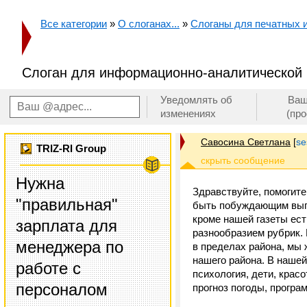
Все категории
»
О слоганах...
»
Слоганы для печатных 
Слоган для информационно-аналитической
Уведомлять об
Ваш
изменениях
(пр
Савосина Светлана
[
se
TRIZ-RI Group
Нужна
Здравствуйте, помогит
"правильная"
быть побуждающим выпи
кроме нашей газеты ес
зарплата для
разнообразием рубрик. 
менеджера по
в пределах района, мы 
нашего района. В нашей
работе с
психология, дети, крас
персоналом
прогноз погоды, программ