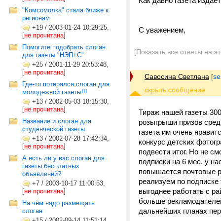
Как давно газета издае
"Комсомолка" стала ближе к
регионам
+19
/
2003-01-24 10:29:25,
С уважением,
[
не прочитана
]
Помогите подобрать слоган
[Показать все ответы на э
для газеты "НЭП+С"
+25
/
2001-11-29 20:53:48,
[
не прочитана
]
Савосина Светлана
[
se
Где-то потерялся слоган для
молодежной газеты!!!
+13
/
2002-05-03 18:15:30,
[
не прочитана
]
Тираж нашей газеты 300
Название и слоган для
розыгрыши призов среди
студенческой газеты
газета им очень нравит
+13
/
2002-07-28 17:42:34,
конкурс детских фотогр
[
не прочитана
]
подвести итог. Но не см
А есть ли у вас слоган для
подписки на 6 мес. у на
газеты бесплатных
повышается почтовые р
объявлений?
реализуем по подписке т
+7
/
2003-10-17 11:00:53,
выгоднее работать с ра
[
не прочитана
]
больше рекламодателей
На чём надо размещать
дальнейших планах пер
слоган
+15
/
2002-09-14 11:51:14,