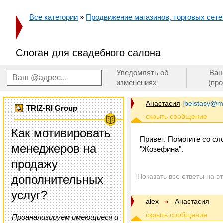
Все категории
»
Продвижение магазинов, торговых сетей
Слоган для свадебного салона
Уведомлять об
Ваш
изменениях
(пр
Анастасия
[
belstasy@ma
TRIZ-RI Group
Как мотивировать
Привет. Помогите со сл
менеджеров на
"Жозефина".
продажу
[Показать все ответы на э
дополнительных
услуг?
alex
»
Анастасия
Проанализируем имеющиеся и