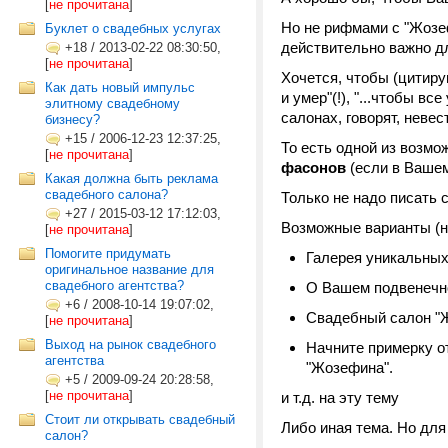
[
не прочитана
]
Но не рифмами с "Жозеф
Буклет о свадебных услугах
действительно важно д
+18
/
2013-02-22 08:30:50,
[
не прочитана
]
Хочется, чтобы (цитирую
Как дать новый импульс
и умер"(!), "...чтобы вс
элитному свадебному
салонах, говорят, невес
бизнесу?
+15
/
2006-12-23 12:37:25,
То есть одной из возм
[
не прочитана
]
фасонов
(если в Вашем
Какая должна быть реклама
свадебного салона?
Только не надо писать 
+27
/
2015-03-12 17:12:03,
Возможные варианты (н
[
не прочитана
]
Помогите придумать
Галерея уникальных
оригинальное название для
свадебного агентства?
О Вашем подвенечно
+6
/
2008-10-14 19:07:02,
Свадебный салон "Ж
[
не прочитана
]
Выход на рынок свадебного
Начните примерку 
агентства
"Жозефина".
+5
/
2009-09-24 20:28:58,
[
не прочитана
]
и т.д. на эту тему
Стоит ли открывать свадебный
Либо иная тема. Но для
салон?