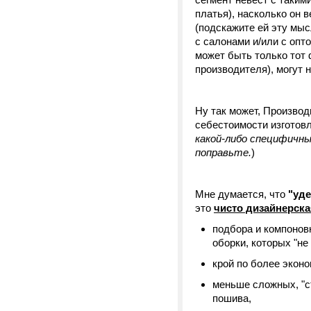
платья), насколько он 
(подскажите ей эту мыс
с салонами и/или с опто
может быть только тот 
производителя), могут н
Ну так может, Производ
себестоимости изготовл
какой-либо специфичн
поправьте.
)
Мне думается, что
"уд
это
чисто дизайнерска
подбора и компоновк
оборки, которых "не
крой по более эконо
меньше сложных, "с
пошива,