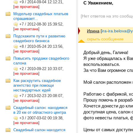
+9
/
2014-09-04 12:12:21,
С Уважением,
[
не прочитана
]
Модельер свадебных платьев
[Нет ответов на это сообщ
спрашивает...
+7
/
2012-08-30 15:39:52,
[
не прочитана
]
Ирина
[
ira-ira.belova@
Подскажите пути к развитию
свадебного бизнеса
+8
/
2010-05-24 20:13:56,
[
не прочитана
]
Добрый день, Галина!
Я уже обращалась к Ва
Повысить продажи свадебного
салона
воспользоваться.
+2
/
2010-09-22 10:33:07,
За что Вам огромное сп
[
не прочитана
]
Как раскрутить свадебное
Мой салон расположен 
агентство при помощи
нестандартных идей
Работаю с фабрикой, хо
+7
/
2013-02-23 20:08:07,
Прошу помочь в разрабо
[
не прочитана
]
Хочется донести до кли
Свадебный салон: находимся
доступная цена, салон 
в 20 км от областного центра
фото невесты платья, 
+3
/
2007-03-02 00:19:38,
[
не прочитана
]
Цены от самых доступны
Свадебный салон находится