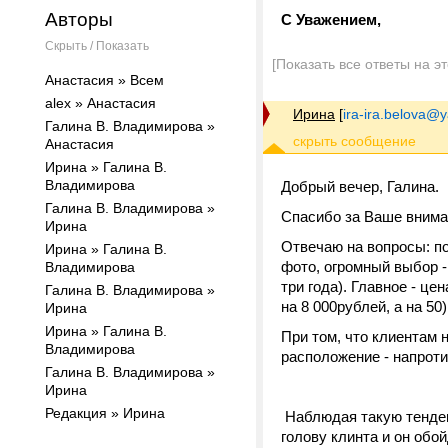
Авторы
С Уважением,
Скрыть / Показать
[Показать все ответы на э
Анастасия » Всем
alex » Анастасия
Ирина
[
ira-ira.belova@
Галина В. Владимирова »
Анастасия
Ирина » Галина В.
Владимирова
Добрый вечер, Галина.
Галина В. Владимирова »
Спасибо за Ваше внима
Ирина
Отвечаю на вопросы: по
Ирина » Галина В.
фото, огромный выбор -
Владимирова
три года). Главное - ц
Галина В. Владимирова »
на 8 000рублей, а на 50
Ирина
Ирина » Галина В.
При том, что клиентам 
Владимирова
расположение - напроти
Галина В. Владимирова »
Ирина
Редакция » Ирина
Наблюдая такую тенденц
голову клинта и он обо