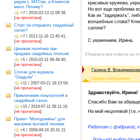
рядом с ЗАГСом, а Клиентов
красивые кружева, укр
мало. Почему?
Но вот еще проблема ест
+7
/
2015-02-13 11:08:38,
Как их "задержать", ли
[
не прочитана
]
волшебные слова? Ключ
Стоит ли открывать свадебный
салоне?
салон?
+7
/
2012-11-16 12:45:41,
С уважением, Ирина.
[
не прочитана
]
Ценовая политика при
продаже свадебных платьев
[Показать все ответы на э
+5
/
2015-02-11 09:48:40,
[
не прочитана
]
Галина В. Владимиров
Слоган для журнала
"Свадьба"
+11
/
2007-03-21 19:13:59,
[
не прочитана
]
Здравствуйте, Ирина!
Привлечение покупателей в
свадебный салон.
Спасибо Вам за обращен
+15
/
2019-07-11 08:11:18,
На мой нецелевой (т.е.
[
не прочитана
]
Проект "Молодожёны" для
магазина бытовой техники
Работаю с фабрикой, х
+6
/
2009-09-24 20:41:11,
[
не прочитана
]
... большой выбор (по 