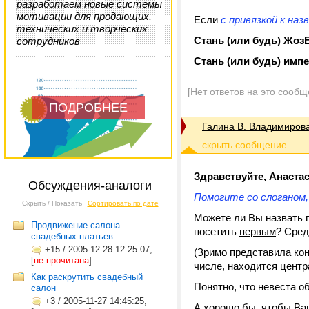
разработаем новые системы
мотивации для продающих,
Если
с привязкой к на
технических и творческих
Стань (или будь) Жо
сотрудников
Стань (или будь) имп
[Нет ответов на это сообщ
ПОДРОБНЕЕ
Галина В. Владимиров
Здравствуйте, Анаста
Обсуждения-аналоги
Помогите со слоганом, 
Скрыть / Показать
Сортировать по дате
Можете ли Вы назвать п
Продвижение салона
посетить
первым
? Сред
свадебных платьев
+15
/
2005-12-28 12:25:07,
(Зримо представила кон
[
не прочитана
]
числе, находится цент
Как раскрутить свадебный
Понятно, что невеста о
салон
+3
/
2005-11-27 14:45:25,
А хорошо бы, чтобы Ва