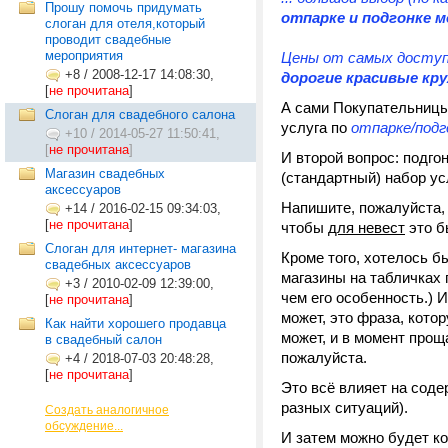
Прошу помочь придумать
отпарке и подгонке м
слоган для отеля,который
проводит свадебные
мероприятия
Цены от самых доступн
+8
/
2008-12-17 14:08:30,
дорогие красивые кру
[
не прочитана
]
А сами Покупательницы 
Слоган для свадебного салона
услуга по
отпарке/подг
+10
/
2014-05-27 11:50:41,
[
не прочитана
]
И второй вопрос: подго
Магазин свадебных
(стандартный) набор ус
аксессуаров
Напишите, пожалуйста, 
+14
/
2016-02-15 09:34:03,
[
не прочитана
]
чтобы
для невест
это б
Слоган для интернет- магазина
Кроме того, хотелось б
свадебных аксессуаров
магазины на табличках п
+3
/
2010-02-09 12:39:00,
чем его особенность.) И
[
не прочитана
]
может, это фраза, кото
Как найти хорошего продавца
может, и в момент прощ
в свадебный салон
пожалуйста.
+4
/
2018-07-03 20:48:28,
[
не прочитана
]
Это всё влияет на соде
разных ситуаций).
Создать аналогичное
обсуждение...
И затем можно будет ко