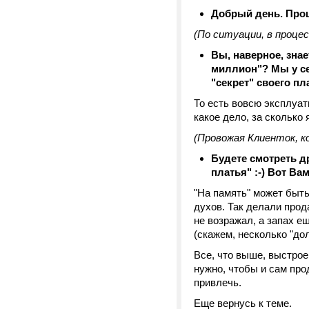
Добрый день. Прош
(По ситуации, в проце
Вы, наверное, знае
миллион"? Мы у се
"секрет" своего пл
То есть вовсю эксплуат
какое дело, за сколько я
(Провожая Клиенток, к
Будете смотреть д
платья" :-)
Вот Вам 
"На память" может быть
духов. Так делали про
не возражал, а запах е
(скажем, несколько "до
Все, что выше, выстро
нужно, чтобы и сам про
привлечь.
Еще вернусь к теме.