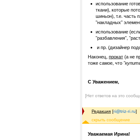
использование гото
ткани), которые пот
шиньон), т.е. часть 
"накладных" элем
использование (если
"разбавления", "рас
и пр. (дизайнер под
Наконец,
прокат
(а не п
тоже самое, что
"купить
С Уважением,
[Нет ответов на это сообщ
Редакция
[
ri@triz-ri.ru
]
Уважаемая Ирина!