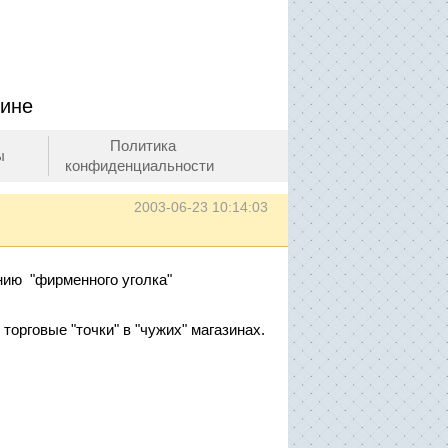
зине
Политика
ы
конфиденциальности
2003-06-23 10:14:03
нию "фирменного уголка"
торговые "точки" в "чужих" магазинах.