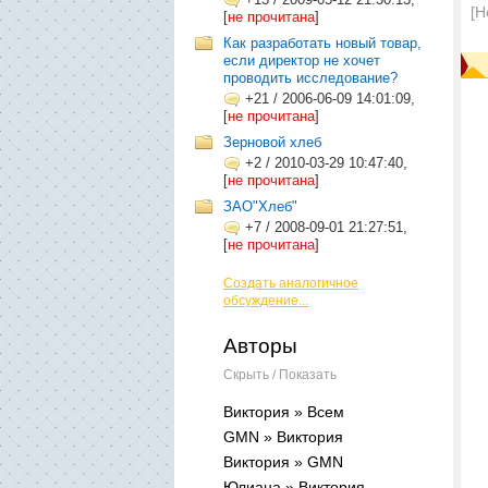
[Н
[
не прочитана
]
Как разработать новый товар,
если директор не хочет
проводить исследование?
+21
/
2006-06-09 14:01:09,
[
не прочитана
]
Зерновой хлеб
+2
/
2010-03-29 10:47:40,
[
не прочитана
]
ЗАО"Хлеб"
+7
/
2008-09-01 21:27:51,
[
не прочитана
]
Создать аналогичное
обсуждение...
Авторы
Скрыть / Показать
Виктория » Всем
GMN » Виктория
Виктория » GMN
Юлиана » Виктория