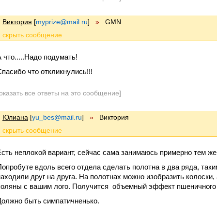
Виктория
[
myprize@mail.ru
]
»
GMN
 что.....Надо подумать!
Спасибо что откликнулись!!!
оказать все ответы на это сообщение]
Юлиана
[
yu_bes@mail.ru
]
»
Виктория
Есть неплохой вариант, сейчас сама занимаюсь примерно тем же
Попробуте вдоль всего отдела сделать полотна в два ряда, так
находили друг на друга. На полотнах можно изобразить колоски, 
поляны с вашим лого. Получится объемный эффект пшеничного 
Должно быть симпатичненько.