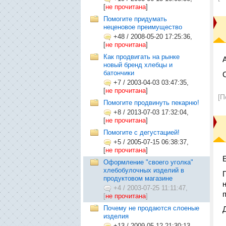
[
не прочитана
]
Помогите придумать
неценовое преимущество
+48
/
2008-05-20 17:25:36,
[
не прочитана
]
Как продвигать на рынке
А
новый бренд хлебцы и
батончики
+7
/
2003-04-03 03:47:35,
[
не прочитана
]
[П
Помогите продвинуть пекарню!
+8
/
2013-07-03 17:32:04,
[
не прочитана
]
Помогите с дегустацией!
+5
/
2005-07-15 06:38:37,
[
не прочитана
]
Оформление "своего уголка"
хлебобулочных изделий в
продуктовом магазине
+4
/
2003-07-25 11:11:47,
[
не прочитана
]
Почему не продаются слоеные
изделия
+13
/
2009-05-12 21:30:13,