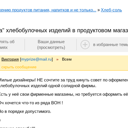
ению продуктов питания, напитков и не только...
»
Хлеб-соль
а" хлебобулочных изделий в продуктовом мага
лять об
Ваши данные
в избранные тем
ниях
(просмотреть)
Виктория
[
myprize@mail.ru
]
»
Всем
Милые дизайнеры! НЕ сочтите за труд кинуть совет по оформле
хлебобулочных изделий одной солидной фирмы.
Есть у неё свои фирменные магазины, но требуется оформить её 
Оч хочется что-то из ряда ВОН !
Но в порядке допустимого.
)