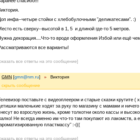
Заранее спасибо!!!
Виктория.
Доп инфа--четыре стойки с хлебобулочными "деликатесами". :)
Место есть сверху--высотой в 1, 5 и длиной где-то 5 метров.
Нужна декорация....Что-то вроде оформления Избой или ещё чем
Рассматриваются все варианты!
оказать все ответы на это сообщение]
GMN
[
gmn@nm.ru
]
»
Виктория
Телевизор поставьте с видеоплеером и старые сказки крутите ( хо
детишки маленькие ходят за руку по магазину с мамами и ничего
унесут во взрослую жизнь, кроме толкотни около кассы и высоко
жалко! Не всегда именно им что-то там покупают из лакомств, а 
"ароматизированную пластмассу" :-(((
оказать все ответы на это сообщение]