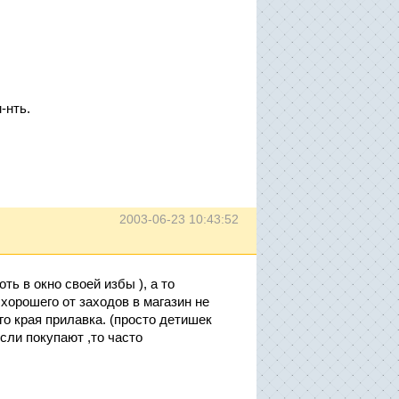
-нть.
2003-06-23 10:43:52
ть в окно своей избы ), а то
 хорошего от заходов в магазин не
го края прилавка. (просто детишек
если покупают ,то часто