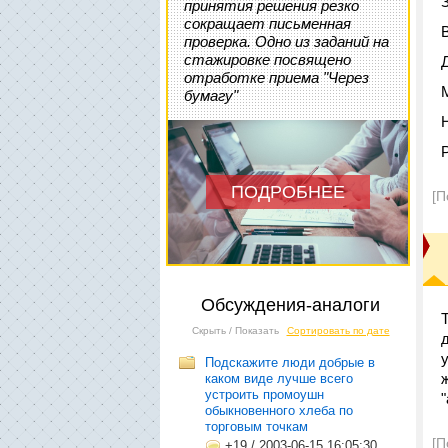
принятия решения резко
сокращает письменная
проверка. Одно из заданий на
стажировке посвящено
отработке приема "Через
бумагу"
ПОДРОБНЕЕ
[П
Обсуждения-аналоги
Скрыть / Показать
Сортировать по дате
Подскажите люди добрые в
каком виде лучше всего
устроить промоушн
обыкновенного хлеба по
торговым точкам
[П
+19
/
2003-06-15 16:05:30,