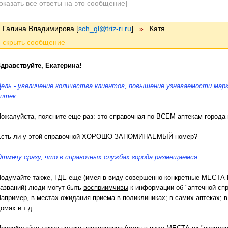
оказать все ответы на это сообщение]
Галина Владимирова
[
sch_gl@triz-ri.ru
]
»
Катя
дравствуйте, Екатерина!
ель - увеличение количества клиентов, повышение узнаваемости мар
птек.
ожалуйста, поясните еще раз: это справочная по ВСЕМ аптекам города 
Есть ли у этой справочной ХОРОШО ЗАПОМИНАЕМЫЙ номер?
тмечу сразу, что в справочных службах города размещаемся.
одумайте также, ГДЕ еще (имея в виду совершенно конкретные МЕСТА В
азваний) люди могут быть
восприимчивы
к информации об "аптечной спр
апример, в местах ожидания приема в поликлиниках; в самих аптеках; 
омах и т.д.