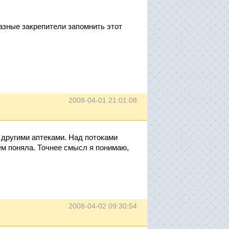
зные закрепители запомнить этот
2008-04-01 21:01:08
 другими аптеками. Над потоками
ем поняла. Точнее смысл я понимаю,
.
2008-04-02 09:30:54