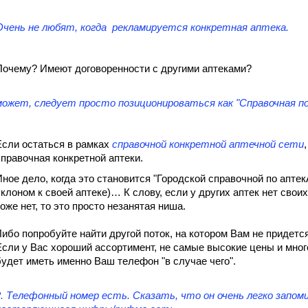
Очень не любят, когда рекламируется конкретная аптека.
Почему? Имеют договоренности с другими аптеками?
может, следует просто позиционироваться как "Справочная п
Если остаться в рамках
справочной конкретной аптечной сети
справочная конкретной аптеки.
Иное дело, когда это становится "Городской справочной по аптек
уклоном к своей аптеке)… К слову, если у других аптек нет свои
тоже нет, то это просто незанятая ниша.
Либо попробуйте найти другой поток, на котором Вам не придется
Если у Вас хороший ассортимент, не самые высокие цены и много
будет иметь именно Ваш телефон "в случае чего".
2. Телефонный номер есть. Сказать, что он очень легко запоми