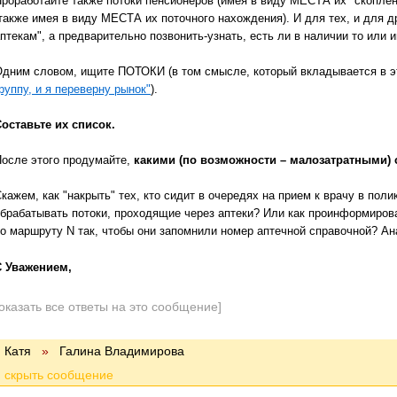
роработайте также потоки пенсионеров (имея в виду МЕСТА их "скоплен
также имея в виду МЕСТА их поточного нахождения). И для тех, и для д
птекам", а предварительно позвонить-узнать, есть ли в наличии то или 
дним словом, ищите ПОТОКИ (в том смысле, который вкладывается в э
руппу, и я переверну рынок"
).
оставьте их список.
осле этого продумайте,
какими (по возможности – малозатратными) 
кажем, как "накрыть" тех, кто
сидит в очередях на прием к врачу в поли
брабатывать потоки, проходящие через аптеки? Или как проинформиров
по маршруту
N
так, чтобы они запомнили номер аптечной справочной? Ан
С Уважением,
оказать все ответы на это сообщение]
Катя
»
Галина Владимирова