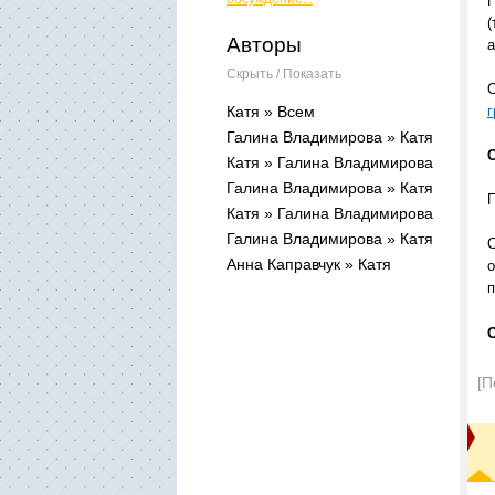
П
(
Авторы
а
Скрыть / Показать
О
Катя » Всем
г
Галина Владимирова » Катя
С
Катя » Галина Владимирова
Галина Владимирова » Катя
П
Катя » Галина Владимирова
Галина Владимирова » Катя
С
Анна Каправчук » Катя
о
[П