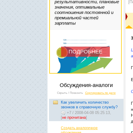
результативности, плановые
[П
значения, оптимальные
соотношения постоянной и
премиальной частей
зарплаты
З
Ц
ПОДРОБНЕЕ
а
П
Обсуждения-аналоги
О
Скрыть / Показать
Сортировать по дате
Как увеличить количество
П
звонков в справочную службу?
н
+7
/
2008-04-08 05:25:13,
Н
[
не прочитана
]
д
Создать аналогичное
обсуждение...