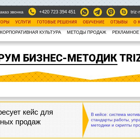
+420 723 394 451
triz-r
аказ звонка
ТОРЫ
УСЛУГИ
ГОТОВЫЕ РЕШЕНИЯ
ОБУЧЕНИЕ
ОТЗЫВЫ
О 
КОРПОРАТИВНАЯ КУЛЬТУРА
МЕТОДЫ ПРОДАЖ
РЕКЛАМНОЕ
РУМ БИЗНЕС-МЕТОДИК TRIZ
есует кейс для
В кейсе: система моти
стандарты работы, упр
вных продаж
методики и скрипты пр