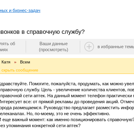
ных и бизнес-задач
звонков в справочную службу?
лять об
Ваши данные
в избранные тем
ниях
(просмотреть)
Катя
»
Всем
Здравствуйте. Помогите, пожалуйста, продумать, как можно увел
справочную службу. Цель - увеличение количества клиентов, пов
справочной сети аптек. На данный момент телефон практически 
Интересует все: от прямой рекламы до проведения акций. Отмеч
города размещаемся. Руководство предлагает разместить инфор
телеканалах. Но, по-моему, это не очень эффективно.
И еще важный момент: как именно позиционировать справочную?
без упоминания конкретной сети аптек?