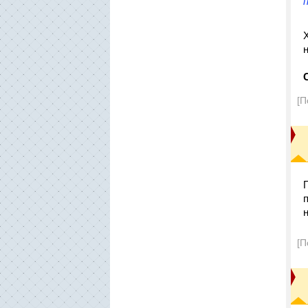
[П
[П