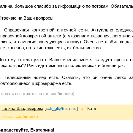
Галина, большое спасибо за информацию по потокам. Обязатель
Отвечаю на Ваши вопросы.
1. Справочная конкретной аптечной сети. Актуально следу
справочной конкретной аптеки (с указанием названия, логотипа и
боюсь, что многие заведующие откажут. Очень не любят, когда
все, конечно, но такие тоже есть, их большинство.
Поэтому хотела узнать Ваше мнение: может, следует просто п
лекарствам"? Речь идет именно о поликлиниках и больницах.
2. Телефонный номер есть. Сказать, что он очень легко з
повторяющиеся цифры/рифма есть.
оказать все ответы на это сообщение]
Галина Владимирова
[
sch_gl@triz-ri.ru
]
»
Катя
Здравствуйте, Екатерина!