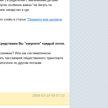
ий") и родителей с маленькими детьми
ругих особенно важно "не бегать по
иное лекарство и где.
то слово в статье
"Покажите мне целевую
средствами Вы "накроете" каждый поток.
клиниках? Или как систематически
ать пассажиров общественного транспорта
алогично по другим потокам.
2008-03-19 09:07:10