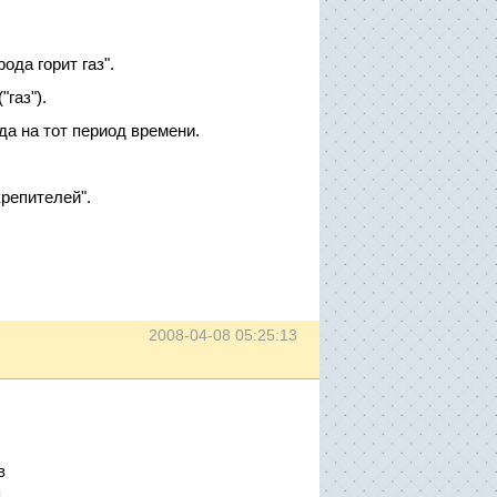
ода горит газ".
газ").
да на тот период времени.
репителей".
2008-04-08 05:25:13
в
.