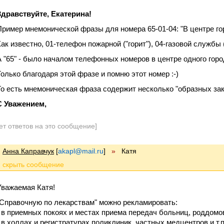
Здравствуйте, Екатерина!
Пример мнемонической фразы для номера 65-01-04: "В центре гор
ак известно, 01-телефон пожарной ("горит"), 04-газовой службы ("
А "65" - было началом телефонных номеров в центре одного горо
Только благодаря этой фразе и помню этот номер :-)
То есть мнемоническая фраза содержит несколько "образных зак
С Уважением,
ет ответов на это сообщение]
Анна Каправчук
[
akapl@mail.ru
]
»
Катя
Уважаемая Катя!
"Справочную по лекарствам" можно рекламировать:
- в приемных покоях и местах приема передач больниц, роддомо
- в холлах и регистратурах поликлиник, частных медцентров и т.п