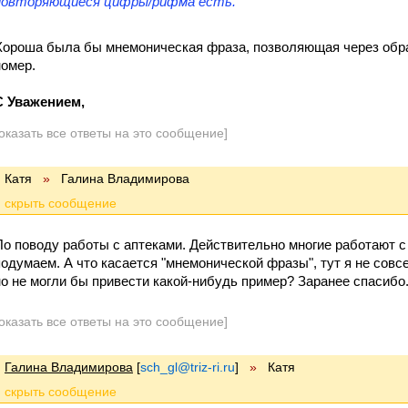
повторяющиеся цифры/рифма есть.
Хороша была бы мнемоническая фраза, позволяющая через обра
номер.
С Уважением,
оказать все ответы на это сообщение]
Катя
»
Галина Владимирова
По поводу работы с аптеками. Действительно многие работают с
подумаем. А что касается "мнемонической фразы", тут я не совс
но не могли бы привести какой-нибудь пример? Заранее спасибо
оказать все ответы на это сообщение]
Галина Владимирова
[
sch_gl@triz-ri.ru
]
»
Катя