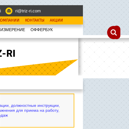
i
ri@triz-ri.com
КОМПАНИИ
КОНТАКТЫ
АКЦИИ
 ИЗМЕРЕНИЕ
OФФЕРБУК
-RI
вации, должностные инструкции,
ажнения для приема на работу,
одаж