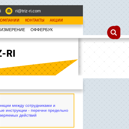
i
ri@triz-ri.com
КОМПАНИИ
КОНТАКТЫ
АКЦИИ
 ИЗМЕРЕНИЕ
OФФЕРБУК
-RI
нкции между сотрудниками и
ые инструкции - перечни предельно
оверяемых действий