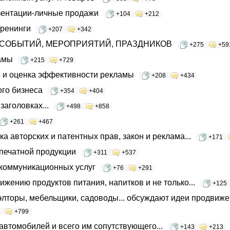
зентации-личные продажи
+104
+212
Тренинги
+207
+342
е СОБЫТИЙ, МЕРОПРИЯТИЙ, ПРАЗДНИКОВ
+275
+59
амы
+215
+729
 и оценка эффективности рекламы
+208
+434
ого бизнеса
+354
+404
заголовках...
+498
+858
+261
+467
а авторских и патентных прав, закон и реклама...
+171
печатной продукции
+311
+537
коммуникационных услуг
+76
+291
ижению продуктов питания, напитков и не только...
+125
элторы, мебельщики, садоводы... обсуждают идеи продвиже
+799
втомобилей и всего им сопутствующего...
+143
+213