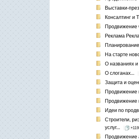
Выставки-пре
Консалтинг и 
Продвижени
Реклама Рекл
Планирование
На старте нов
О названиях и 
О слоганах...
Защита и оценк
Продвижение 
Продвижение 
Идеи по продв
Строители, ри
услуг...
+119
Продвижение а