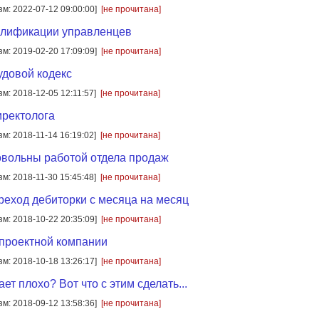
зм: 2022-07-12 09:00:00]
[не прочитана]
алификации управленцев
зм: 2019-02-20 17:09:09]
[не прочитана]
довой кодекс
зм: 2018-12-05 12:11:57]
[не прочитана]
иректолога
зм: 2018-11-14 16:19:02]
[не прочитана]
вольны работой отдела продаж
зм: 2018-11-30 15:45:48]
[не прочитана]
ереход дебиторки с месяца на месяц
зм: 2018-10-22 20:35:09]
[не прочитана]
проектной компании
зм: 2018-10-18 13:26:17]
[не прочитана]
ет плохо? Вот что с этим сделать...
зм: 2018-09-12 13:58:36]
[не прочитана]