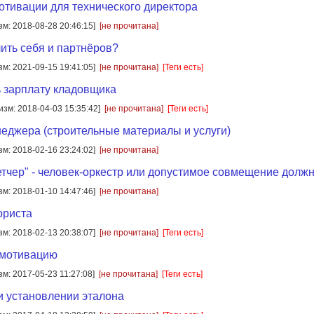
отивации для технического директора
зм: 2018-08-28 20:46:15]
[не прочитана]
ить себя и партнёров?
зм: 2021-09-15 19:41:05]
[не прочитана]
[Теги есть]
ь зарплату кладовщика
[изм: 2018-04-03 15:35:42]
[не прочитана]
[Теги есть]
еджера (строительные материалы и услуги)
зм: 2018-02-16 23:24:02]
[не прочитана]
етчер" - человек-оркестр или допустимое совмещение долж
зм: 2018-01-10 14:47:46]
[не прочитана]
ориста
зм: 2018-02-13 20:38:07]
[не прочитана]
[Теги есть]
 мотивацию
зм: 2017-05-23 11:27:08]
[не прочитана]
[Теги есть]
 установлении эталона