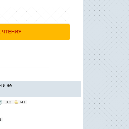
Е ЧТЕНИЯ
 и не
+162
+41
8