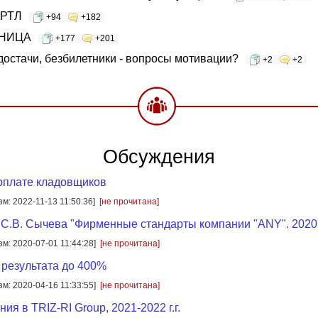
ТРТЛ
+94
+182
НИЦА
+177
+201
достачи, безбилетники - вопросы мотивации?
+2
+2
Обсуждения
рплате кладовщиков
зм: 2022-11-13 11:50:36]
[не прочитана]
 С.В. Сычева "Фирменные стандарты компании "ANY". 2020. 
зм: 2020-07-01 11:44:28]
[не прочитана]
результата до 400%
зм: 2020-04-16 11:33:55]
[не прочитана]
ия в TRIZ-RI Group, 2021-2022 г.г.