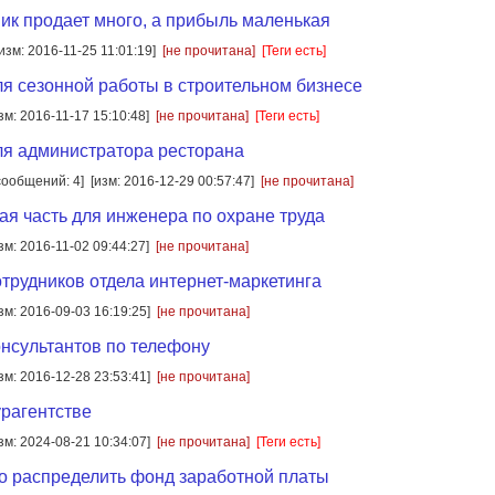
ник продает много, а прибыль маленькая
[изм: 2016-11-25 11:01:19]
[не прочитана]
[Теги есть]
я сезонной работы в строительном бизнесе
зм: 2016-11-17 15:10:48]
[не прочитана]
[Теги есть]
я администратора ресторана
сообщений: 4]
[изм: 2016-12-29 00:57:47]
[не прочитана]
я часть для инженера по охране труда
зм: 2016-11-02 09:44:27]
[не прочитана]
трудников отдела интернет-маркетинга
зм: 2016-09-03 16:19:25]
[не прочитана]
нсультантов по телефону
зм: 2016-12-28 23:53:41]
[не прочитана]
урагентстве
зм: 2024-08-21 10:34:07]
[не прочитана]
[Теги есть]
о распределить фонд заработной платы