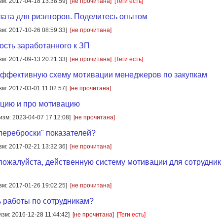
зм: 2017-04-18 13:38:59]
[не прочитана]
[Теги есть]
лата для риэлторов. Поделитесь опытом
зм: 2017-10-26 08:59:33]
[не прочитана]
сть заработанного к ЗП
зм: 2017-09-13 20:21:33]
[не прочитана]
[Теги есть]
эффективную схему мотивации менеджеров по закупкам
зм: 2017-03-01 11:02:57]
[не прочитана]
ацию и про мотивацию
[изм: 2023-04-07 17:12:08]
[не прочитана]
"переброски" показателей?
зм: 2017-02-21 13:32:36]
[не прочитана]
пожалуйста, действенную систему мотивации для сотрудни
зм: 2017-01-26 19:02:25]
[не прочитана]
ь работы по сотрудникам?
изм: 2016-12-28 11:44:42]
[не прочитана]
[Теги есть]