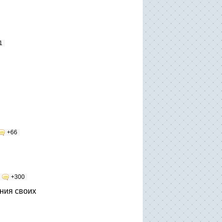
1
+66
+300
ния своих