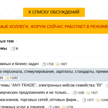
К СПИСКУ ОБСУЖДЕНИЙ
ЫЕ КОЛЛЕГИ, ФОРУМ СЕЙЧАС РАБОТАЕТ В РЕЖИМ
ных тем
темы
0
мных и бизнес-задач
+710
+927
 персонала, стимулирование, зарплаты, стандарты, премии
93
+1182
темы "ANY-TRADE", электронных кейсов семейства "RI"
мерческих предложениях и не только...
+226
+317
агазинов, торговых сетей, оптовых фирм...
+377
+144
ложных услуг и товаров
+363
+778