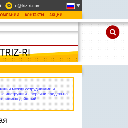
i
ri@triz-ri.com
КОМПАНИИ
КОНТАКТЫ
АКЦИИ
RIZ-RI
нкции между сотрудниками и
ые инструкции - перечни предельно
оверяемых действий
ая