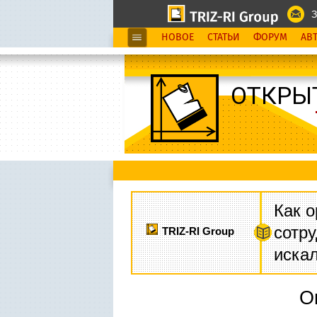
З
НОВОЕ
СТАТЬИ
ФОРУМ
АВ
ОТКРЫ
Как о
сотру
TRIZ-RI Group
иска
О