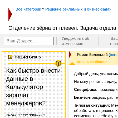
Все категории
»
Решение рекламных и бизнес-задач
Отделение зёрна от плевел. Задача отдела
Уведомлять об
Ваш
изменениях
(пр
Роман Беленький
[
bero
TRIZ-RI Group
Как быстро внести
Добрый день, уважаемы
данные в
Не могу решить задачу,
Калькулятор
Специфика:
производи
зарплат
Бизнес-процесс:
расче
менеджеров?
Типовая ситуация:
Мен
обработать в ценовое К
Начисление зарплат
совмещает в себе функц