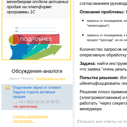
менеджерам отдела активных
согласованием руковод
продаж на платформе
программы 1С
Описание проблемы:
В
запросы от посредников,
к
"непроходные")
запросы от посредников,
к 
ПОДРОБНЕЕ
процент "прохода", но он с
Количество запросов не
оперативную обработку
Задача:
найти инструме
что заявка "очень реаль
Обсуждения-аналоги
Попытка решения:
Воп
Скрыть / Показать
Сортировать по дате
идентифицировать пос
Отделение зёрна от плевел.
Решение плохо применим
Задача отдела активных
продаж
(электромонтажники) и 
+4
/
2014-10-14 20:40:07,
работать "через секрета
[
не прочитана
]
менеджера
Создать аналогичное
обсуждение...
[Показать все ответы на э