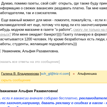
Думаю, помимо газеты, свой сайт открыть, где также буду при
информацию о свежих вакансиях раздавать платно. Так мне каже
работадателям, так и соискателям.
Еще важный момент для меня - помогите, пожалуйста, - если я
рекламодателей нет еще, потому что вряд ли кто захочет,наприме
нибудь модном магазине в газете "о работе",
смогу ли только на
деньги?
Или меня ожидает банкрот)))) Газету планирую в формат
насчитывается 1200 человек. Ну кроме безработных есть люди,
работы, студенты, желающие подзаработать)))
С Уважением, Альфия Разавиловна.
оказать все ответы на это сообщение]
Галина В. Владимирова
[
sch_gl@triz-ri.com
]
»
Альфиюшка
Уважаемая Альфия Разавиловна!
... если я вакансии вначале собираю бесплатно,
рекламодателей
кто захочет,например, давать рекламу о скидках в каком -