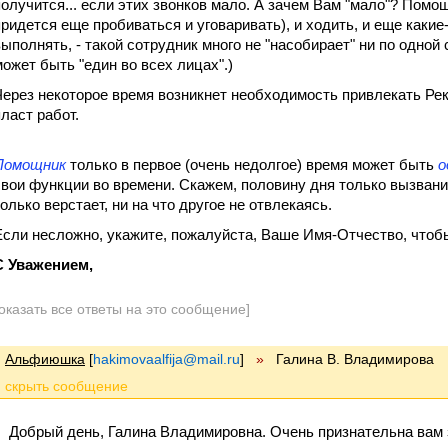
получится... если этих звонков мало. А зачем Вам "мало"? Помощ
придется еще пробиваться и уговаривать), и ходить, и еще какие
выполнять, - такой сотрудник много не "насобирает" ни по одной
может быть "един во всех лицах".)
Через некоторое время возникнет необходимость привлекать Р
пласт работ.
Помощник
только в первое (очень недолгое) время может быть
о
свои функции во времени. Скажем, половину дня только вызванив
только верстает, ни на что другое не отвлекаясь.
Если несложно, укажите, пожалуйста, Ваше Имя-Отчество, чтоб
С Уважением,
оказать все ответы на это сообщение]
Альфиюшка
[
hakimovaalfija@mail.ru
]
»
Галина В. Владимирова
Добрый день, Галина Владимировна. Очень признательна вам з