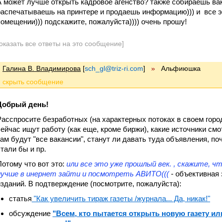
А может лучше открыть кадровое агенство? также собираешь ва
распечатываешь на принтере и продаешь информацию))) и все э
помещении))) подскажите, пожалуйста)))) очень прошу!
оказать все ответы на это сообщение]
Галина В. Владимирова
[
sch_gl@triz-ri.com
]
»
Альфиюшка
Добрый день!
Расспросите безработных (на характерных потоках в своем город
сейчас ищут работу (как еще, кроме биржи), какие источники смот
там будут "все вакансии", станут ли давать туда объявления, поч
стали бы и пр.
Потому что вот это:
или все это уже прошлый век. , скажите, 
лучше в инернет зайти и посмотреть АВИТО(((
- объективная
изданий. В подтверждение (посмотрите, пожалуйста):
статья
"Как увеличить тираж газеты /журнала... Да, никак!"
обсуждение
"Всем, кто пытается открыть новую газету ил