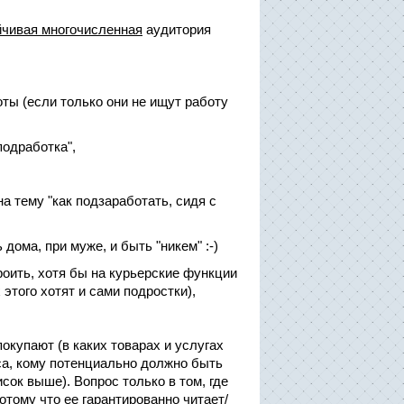
йчивая многочисленная
аудитория
оты (если только они не ищут работу
подработка",
а тему "как подзаработать, сидя с
ома, при муже, и быть "никем" :-)
роить, хотя бы на курьерские функции
этого хотят и сами подростки),
окупают (в каких товарах и услугах
еса, кому потенциально должно быть
ок выше). Вопрос только в том, где
отому что ее гарантированно читает/