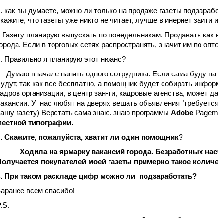
1. как вы думаете, можно ли только на продаже газеты подзарабо
скажите, что газеты уже никто не читает, лучше в инернет зайти
Газету планирую выпускать по понедельникам. Продавать как в 
города. Если в торговых сетях распространять, значит им по опт
2. Правильно я планирую этот нюанс?
Думаю вначале нанять одного сотрудника. Если сама буду на з
будут, так как все бесплатно, а помощник будет собирать инфор
кадров организаций, в центр зан-ти, кадровые агенства, может д
вакансии. У нас любят на дверях вешать объявления "требуетс
нашу газету) Верстать сама знаю. знаю программы
Adobe
Pagem
местной типографии.
3. Скажите, пожалуйста, хватит ли один помощник?
Ходила на ярмарку вакансий города. Безработных насчи
Получается покупателей моей газеты примерно такое количе
4. При таком раскладе цифр можно ли подзаработать?
Заранее всем спасибо!
.S.