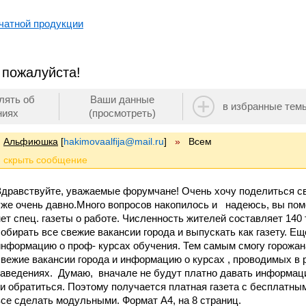
чатной продукции
 пожалуйста!
лять об
Ваши данные
в избранные тем
ниях
(просмотреть)
Альфиюшка
[
hakimovaalfija@mail.ru
]
»
Всем
Здравствуйте, уважаемые форумчане! Очень хочу поделиться св
уже очень давно.Много вопросов накопилось и надеюсь, вы пом
нет спец. газеты о работе. Численность жителей составляет 140 
собирать все свежие вакансии города и выпускать как газету. Е
информацию о проф- курсах обучения. Тем самым смогу горожан
свежие вакансии города и информацию о курсах , проводимых в
заведениях. Думаю, вначале не будут платно давать информацию
ти обратиться. Поэтому получается платная газета с бесплатн
все сделать модульными. Формат А4, на 8 страниц.