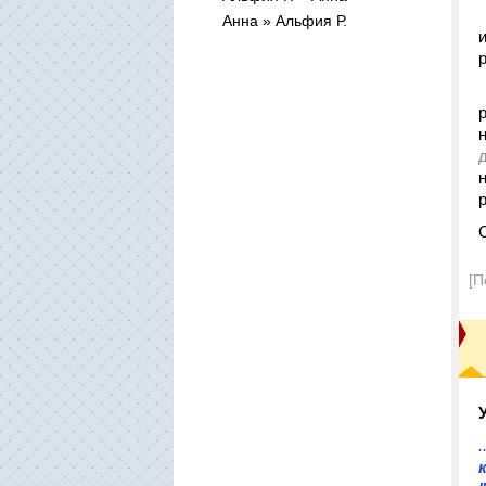
Анна » Альфия Р.
[П