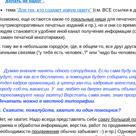
делать не надо!"
.
тема
"Для тех, кто создает новую газету"
(см. ВСЕ ссылки в д
Возможно, еще остаются какие-то
локальные ниши
для печатного
внутрикорпоративных печатных изданий и пр.), но и они со врем
людям становится удобнее иной канал получения информации (с
взамен печатной многотиражки).
К тому же в небольшом город(к)е, где, в общем-то, все друг дру
ичными связями ("у тебя есть человек..?" или "надо бы человека у
Думаю вначале нанять одного сотрудника. Если сама буду на
будут, так как все бесплатно, а помощник будет собирать ин
отдел кадров организаций, в центр зан-ти, кадровые агенств
городу соб-ть вакансии. У нас любят на дверях вешать объяв
порекламирует нашу газету) Верстать сама знаю. знаю про
Печатать можно в местной типографии.
3. Скажите, пожалуйста, хватит ли один помощник?
Нет, не хватит. Надо всегда представлять себе
сразу
большой по
приема и обработки информации, верстки, работ по продвижению
необходимости
продвижения
обычно забывают :-) и пр.) Одновре