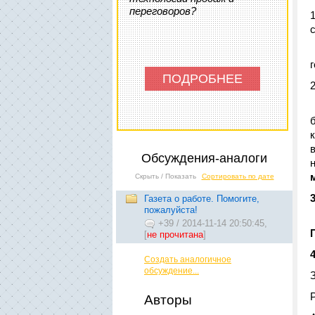
переговоров?
ПОДРОБНЕЕ
Обсуждения-аналоги
Скрыть / Показать
Сортировать по дате
Газета о работе. Помогите,
пожалуйста!
+39
/
2014-11-14 20:50:45,
[
не прочитана
]
Создать аналогичное
обсуждение...
P
Авторы