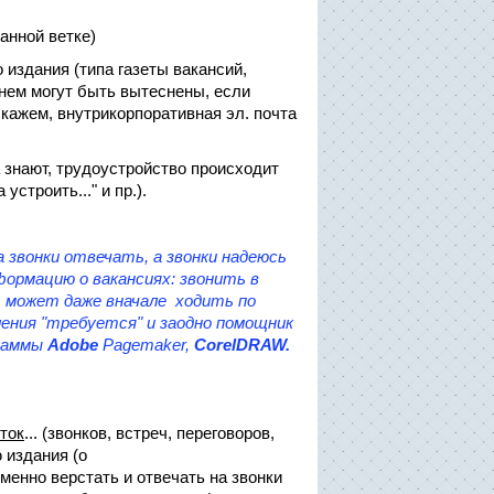
анной ветке)
 издания (типа газеты вакансий,
енем могут быть вытеснены, если
кажем, внутрикорпоративная эл. почта
га знают, трудоустройство происходит
строить..." и пр.).
 звонки отвечать, а звонки надеюсь
формацию о вакансиях: звонить в
а, может даже вначале ходить по
ления "требуется" и заодно помощник
граммы
Adobe
Pagemaker,
CorelDRAW.
ток
... (звонков, встреч, переговоров,
 издания (о
менно верстать и отвечать на звонки