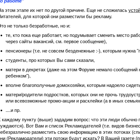
"о работе"
На этом этапе их нет по другой причине. Еще не сложилась
усто
Читателей, для которой они разместили бы рекламу.
Это не только безработные, но и:
те, кто пока еще работает, но подумывает сменить место раб
через сайты вакансий, см. первое сообщение),
пенсионеры (т.е. не совсем безденежные :-), которым нужна "
студенты, про которых Вы сами сказали,
матери в декретах (даже на этом Форуме немало сообщений н
ребенком"),
вполне благополучные домохозяйки, которым надоело сидеть д
матери/родители подростков, которых они не прочь трудоуст
или всевозможные промо-акции и расклейки (а в иных семьях 
....и пр.
К каждому пункту (выше) зададим вопрос: что эти люди обычно п
нуждаются). Вот Вам и список Рекламодателей (т.е. видов бизн
небезразлично разместить свою информацию в этих потоках (спис
они (Рекламодатели) эти потоки будут искать? В Вашей газете (п