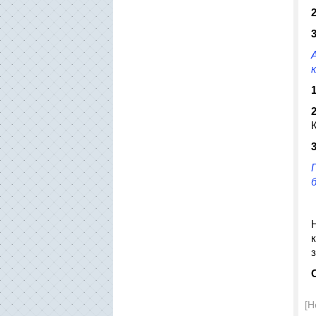
2
3
1
2
3
[Н