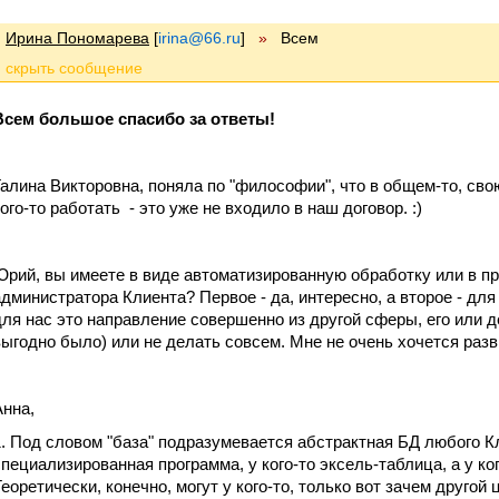
Ирина Пономарева
[
irina@66.ru
]
»
Всем
Всем большое спасибо за ответы!
Галина Викторовна, поняла по "философии", что в общем-то, сво
кого-то работать - это уже не входило в наш договор. :)
Юрий, вы имеете в виде автоматизированную обработку или в п
администратора Клиента? Первое - да, интересно, а второе - дл
для нас это направление совершенно из другой сферы, его или 
выгодно было) или не делать совсем. Мне не очень хочется разв
Анна,
1. Под словом "база" подразумевается абстрактная БД любого Клие
специализированная программа, у кого-то эксель-таблица, а у ко
Теоретически, конечно, могут у кого-то, только вот зачем другой 