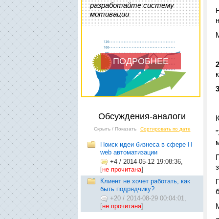
разработайте систему
мотивации
ПОДРОБНЕЕ
Обсуждения-аналоги
Скрыть / Показать
Сортировать по дате
Поиск идеи бизнеса в сфере IT
web автоматизации
+4
/
2014-05-12 19:08:36,
[
не прочитана
]
Клиент не хочет работать, как
быть подрядчику?
+20
/
2014-08-29 00:04:01,
[
не прочитана
]