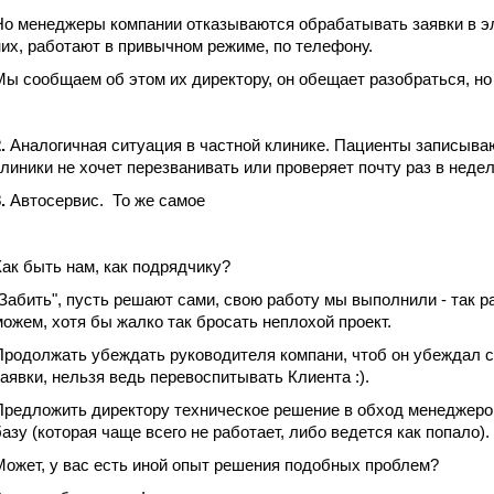
Но менеджеры компании отказываются обрабатывать заявки в эл
них, работают в привычном режиме, по телефону.
Мы сообщаем об этом их директору, он обещает разобраться, но
2.
Аналогичная ситуация в частной клинике. Пациенты записыва
клиники не хочет перезванивать или проверяет почту раз в недел
3.
Автосервис. То же самое
Как быть нам, как подрядчику?
"Забить", пусть решают сами, свою работу мы выполнили - так р
можем, хотя бы жалко так бросать неплохой проект.
Продолжать убеждать руководителя компани, чтоб он убеждал 
заявки, нельзя ведь перевоспитывать Клиента :).
Предложить директору техническое решение в обход менеджеров
базу (которая чаще всего не работает, либо ведется как попало).
Может, у вас есть иной опыт решения подобных проблем?