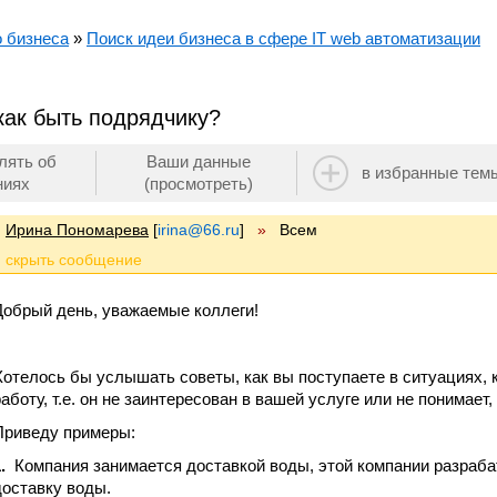
о бизнеса
»
Поиск идеи бизнеса в сфере IT web автоматизации
 как быть подрядчику?
лять об
Ваши данные
в избранные тем
ниях
(просмотреть)
Ирина Пономарева
[
irina@66.ru
]
»
Всем
Добрый день, уважаемые коллеги!
Хотелось бы услышать советы, как вы поступаете в ситуациях, 
работу, т.е. он не заинтересован в вашей услуге или не понимает
Приведу примеры:
.
Компания занимается доставкой воды, этой компании разраба
доставку воды.