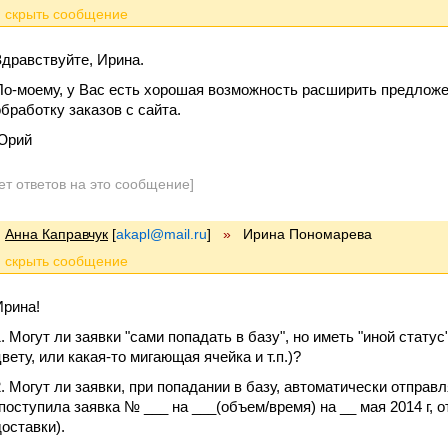
Здравствуйте, Ирина.
По-моему, у Вас есть хорошая возможность расширить предложен
обработку заказов с сайта.
Юрий
ет ответов на это сообщение]
Анна Каправчук
[
akapl@mail.ru
]
»
Ирина Пономарева
Ирина!
1. Могут ли заявки "сами попадать в базу", но иметь "иной стат
вету, или какая-то мигающая ячейка и т.п.)?
2. Могут ли заявки, при попадании в базу, автоматически отпра
"поступила заявка № ___ на ___(объем/время) на __ мая 2014 г, 
доставки).