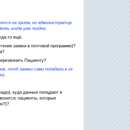
ются на прием, но администратор
елю, когда уже поздно.
уда-то ещё.
тения заявки в почтовой программе)?
та?
перезвонить Пациенту?
в, чтоб заявки сами попадали в их
о).
надо), куда данные попадают в
ивозится; пациенты, которые
но?)?