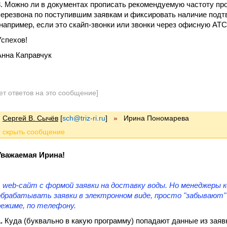
3. Можно ли в документах прописать рекомендуемую частоту пр
перезвона по поступившим заявкам и фиксировать наличие под
(например, если это скайп-звонки или звонки через офисную АТС
Успехов!
Анна Каправчук
ет ответов на это сообщение]
Сергей В. Сычёв
[
sch@triz-ri.ru
]
»
Ирина Пономарева
Уважаемая Ирина!
.. web-сайт с формой заявки на доставку воды. Но менеджеры
обрабатывать заявки в электронном виде, просто "забывают"
режиме, по телефону.
.
Куда (буквально в какую программу) попадают данные из заявк