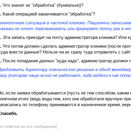
.
Что значит их "обработка" (буквально)?
.
Какой операцией заканчивается "обработка"?
Аналогичная ситуация в частной клинике. Пациенты записыва
клиники не хочет перезванивать или проверяет почту раз в нед
.
Эта запись приходит на почту администратора клиники? Или к
.
Что потом должен сделать администратор клиники (после проч
Куда внести данные? Нельзя ли их сразу туда отправлять с сай
.
После попадания данных "куда надо", администратор должен 
Предложить директору техническое решение в обход менеджеро
базу (которая чаще всего не работает, либо ведется как попал
Но, если заявки обрабатываются (пусть не тем способом, каким 
конечном итоге (ведь вода тем, кого они обработали вручную пр
записались по телефону принимаются в назначенное время, вер
Спасибо,
ет ответов на это сообщение]