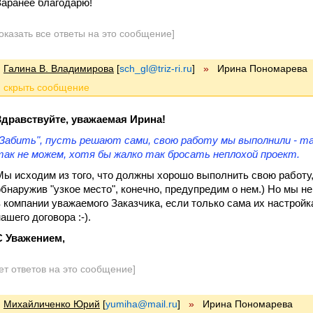
Заранее благодарю!
оказать все ответы на это сообщение]
Галина В. Владимирова
[
sch_gl@triz-ri.ru
]
»
Ирина Пономарева
Здравствуйте, уважаемая Ирина!
"Забить", пусть решают сами, свою работу мы выполнили - т
так не можем, хотя бы жалко так бросать неплохой проект.
Мы исходим из того, что должны хорошо выполнить свою работу
обнаружив "узкое место", конечно, предупредим о нем.) Но мы н
в компании уважаемого Заказчика, если только сама их настройк
нашего договора :-).
С Уважением,
ет ответов на это сообщение]
Михайличенко Юрий
[
yumiha@mail.ru
]
»
Ирина Пономарева