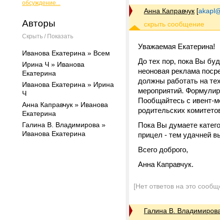
обсуждение...
Анна Каправчук
[
akapl@
Авторы
Скрыть / Показать
Уважаемая Екатерина!
Иванова Екатерина » Всем
До тех пор, пока Вы бу
Ирина Ч » Иванова
неоновая реклама посре
Екатерина
должны работать на т
Иванова Екатерина » Ирина
мероприятий. Формулир
Ч
Пообщайтесь с ивент-м
Анна Каправчук » Иванова
родительских комитетов
Екатерина
Галина В. Владимирова »
Пока Вы думаете катего
Иванова Екатерина
прицел - тем удачней в
Всего доброго,
Анна Каправчук.
[Нет ответов на это сообщ
Галина В. Владимиров