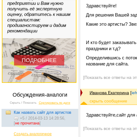
предприятии и Вам нужно
Здравствуйте!
получить её экспертную
оценку, обратитесь к нашим
Для решения Вашей зад
специалистам:
Какие это артисты? Зве
продиагностируем и дадим
рекомендации
И кто будет заказывать
праздники и т.д?
Определившись с поток
ПОДРОБНЕЕ
название для сайта.
[Показать все ответы на э
Иванова Екатерина
[
ie
Обсуждения-аналоги
Скрыть / Показать
Сортировать по дате
Как назвать сайт для артистов
Здравствуйте,сайт для
+5
/
2014-03-13 14:28:56,
[
не прочитана
]
[Показать все ответы на э
Создать аналогичное