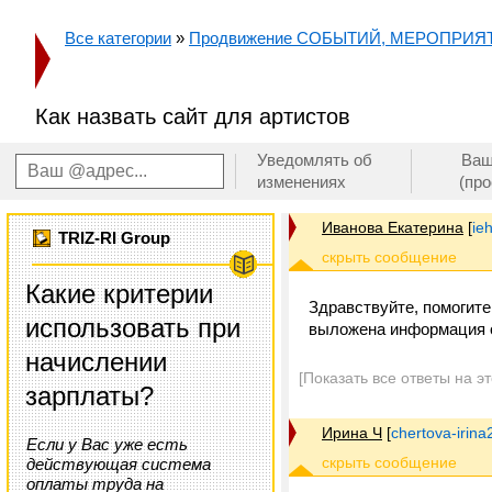
Все категории
»
Продвижение СОБЫТИЙ, МЕРОПРИЯ
Как назвать сайт для артистов
Уведомлять об
Ваш
изменениях
(пр
Иванова Екатерина
[
ie
TRIZ-RI Group
Какие критерии
Здравствуйте, помогите
использовать при
выложена информация об
начислении
[Показать все ответы на э
зарплаты?
Ирина Ч
[
chertova-irin
Если у Вас уже есть
действующая система
оплаты труда на