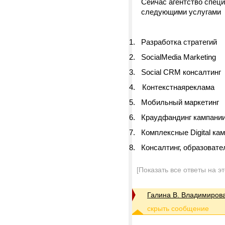
Сейчас агентство специ
следующими услугами
1.
Разработка стратегий
2.
SocialMedia Marketing
3.
Social
CRM консалтинг
4.
Контекстнаяреклама
5.
Мобильный маркетинг
6.
Краудфандинг кампани
7.
Комплексные
Digital
кам
8.
Консалтинг,
образовате
[Показать все ответы на э
Галина В. Владимиров