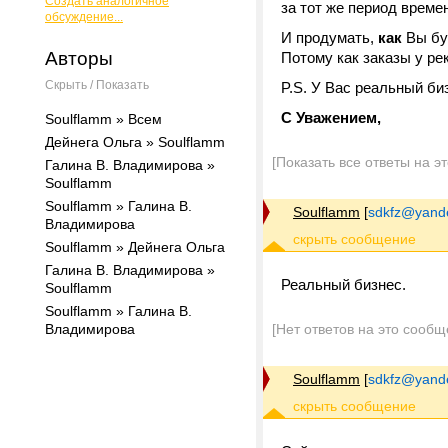
Создать аналогичное
за тот же период време
обсуждение...
И продумать,
как
Вы буд
Авторы
Потому как заказы у рек
Скрыть / Показать
P.S. У Вас реальный би
С Уважением,
Soulflamm » Всем
Дейнега Ольга » Soulflamm
[Показать все ответы на э
Галина В. Владимирова »
Soulflamm
Soulflamm » Галина В.
Soulflamm
[
sdkfz@yand
Владимирова
Soulflamm » Дейнега Ольга
Галина В. Владимирова »
Реальный бизнес.
Soulflamm
Soulflamm » Галина В.
Владимирова
[Нет ответов на это сообщ
Soulflamm
[
sdkfz@yand