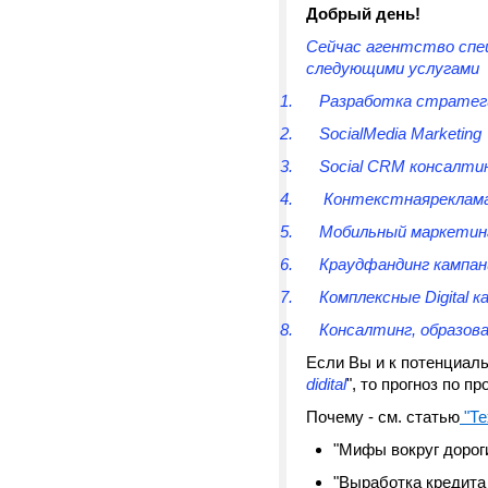
Добрый день!
Сейчас агентство спец
следующими услугами
1. Разработка стратег
2. SocialMedia Marketing
3. Social CRM консалти
4. Контекстнаяреклам
5. Мобильный маркетин
6. Краудфандинг кампан
7. Комплексные Digital к
8. Консалтинг, образов
Если Вы и к потенциал
didital
", то прогноз по 
Почему - см. статью
"Те
"Мифы вокруг доро
"Выработка кредита