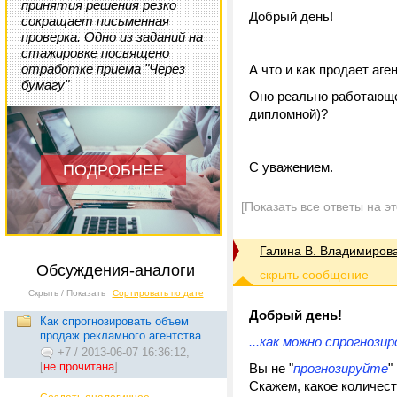
принятия решения резко
Добрый день!
сокращает письменная
проверка. Одно из заданий на
стажировке посвящено
отработке приема "Через
А что и как продает аге
бумагу"
Оно реально работающее
дипломной)?
С уважением.
ПОДРОБНЕЕ
[Показать все ответы на э
Галина В. Владимиров
Обсуждения-аналоги
Скрыть / Показать
Сортировать по дате
Добрый день!
Как спрогнозировать объем
продаж рекламного агентства
...как можно спрогнози
+7
/
2013-06-07 16:36:12,
[
не прочитана
]
Вы не "
прогнозируйте
"
Скажем, какое количес