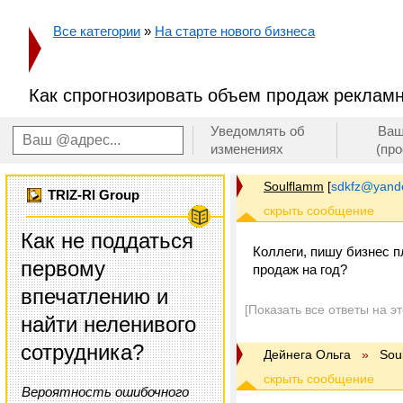
Все категории
»
На старте нового бизнеса
Как спрогнозировать объем продаж рекламн
Уведомлять об
Ваш
изменениях
(пр
Soulflamm
[
sdkfz@yand
TRIZ-RI Group
Как не поддаться
Коллеги, пишу бизнес п
первому
продаж на год?
впечатлению и
[Показать все ответы на э
найти неленивого
сотрудника?
Дейнега Ольга
»
Sou
Вероятность ошибочного