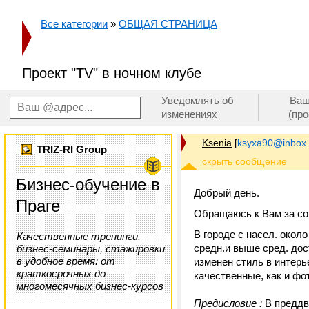
Все категории
»
ОБЩАЯ СТРАНИЦА
Проект "ТV" в ночном клубе
Уведомлять об
Ваш
изменениях
(пр
Ksenia
[
ksyxa90@inbox.
TRIZ-RI Group
Бизнес-обучение в
Добрый день.
Праге
Обращаюсь к Вам за со
В городе с насел. окол
Качественные тренинги,
средн.и выше сред. дос
бизнес-семинары, стажировки
в удобное время: от
изменен стиль в интерь
краткосрочных до
качественные, как и фо
многомесячных бизнес-курсов
Предисловие :
В преддве