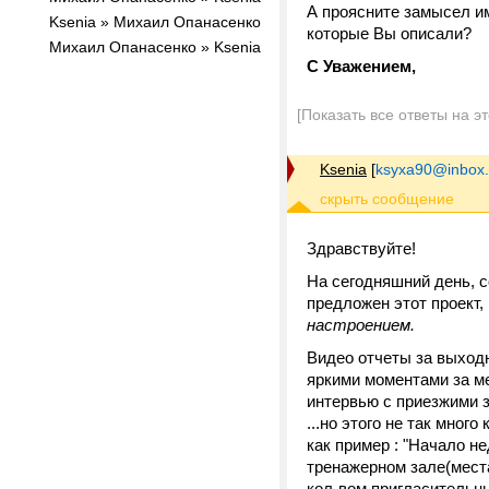
А проясните замысел им
Ksenia » Михаил Опанасенко
которые Вы описали?
Михаил Опанасенко » Ksenia
С Уважением,
[Показать все ответы на э
Ksenia
[
ksyxa90@inbox.
Здравствуйте!
На сегодняшний день, 
предложен этот проект,
настроением.
Видео отчеты за выход
яркими моментами за ме
интервью с приезжими з
...но этого не так мног
как пример : "Начало н
тренажерном зале(места
кол-вом пригласительны