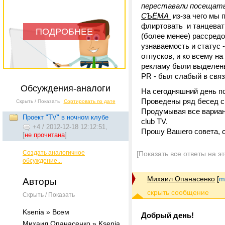
переставали посещать
СЪЁМА
из-за чего мы 
флиртовать и танцевать
ПОДРОБНЕЕ
(более менее) рассредо
узнаваемость и статус 
отпусков, и ко всему на
рекламу были выделены
PR - был слабый в связ
Обсуждения-аналоги
На сегодняшний день по
Проведены ряд бесед с 
Скрыть / Показать
Сортировать по дате
Продумывая все вариант
Проект "ТV" в ночном клубе
club TV.
+4
/
2012-12-18 12:12:51,
Прошу Вашего совета, с
[
не прочитана
]
Создать аналогичное
[Показать все ответы на э
обсуждение...
Михаил Опанасенко
[
m
Авторы
Скрыть / Показать
Ksenia » Всем
Добрый день!
Михаил Опанасенко » Ksenia