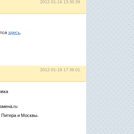
2012-01-16 13:30:39
ется
здесь
.
2012-01-18 17:36:01
овка
омена.ru
с Питера и Москвы.