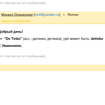
ет ответов на это сообщение]
Михаил Опанасенко
[
mo6@yandex.ru
]
»
Roman
Добрый день!
"De Tinko"
(асс.: дитинко, детинка), урл может быть:
detinko
C Уважением,
ет ответов на это сообщение]