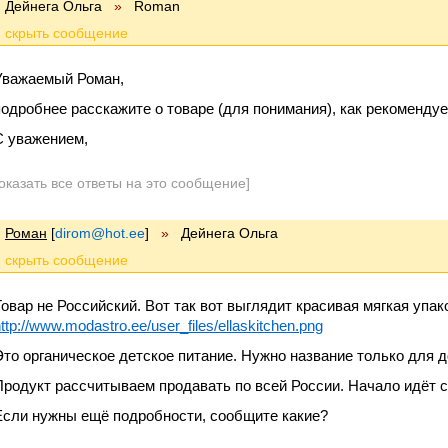
Дейнега Ольга
»
Roman
Уважаемый Роман,
подробнее расскажите о товаре (для понимания), как рекоменду
С уважением,
оказать все ответы на это сообщение]
Роман
[
dirom@hot.ee
]
»
Дейнега Ольга
Товар не Российский. Вот так вот выглядит красивая мягкая упак
ttp://www.modastro.ee/user_files/ellaskitchen.png
Это органическое детское питание. Нужно название только для д
Продукт рассчитываем продавать по всей России. Начало идёт 
Если нужны ещё подробности, сообщите какие?