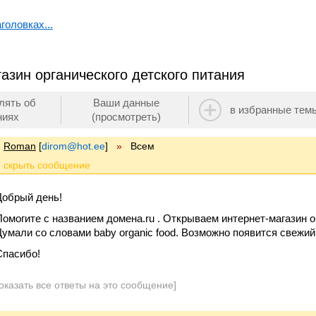
головках...
азин органического детского питания
лять об
Ваши данные
в избранные тем
ниях
(просмотреть)
Roman
[
dirom@hot.ee
]
»
Всем
Добрый день!
Помогите с названием домена.ru . Открываем интернет-магазин о
Думали со словами baby organic food. Возможно появится свежий
Спасибо!
оказать все ответы на это сообщение]