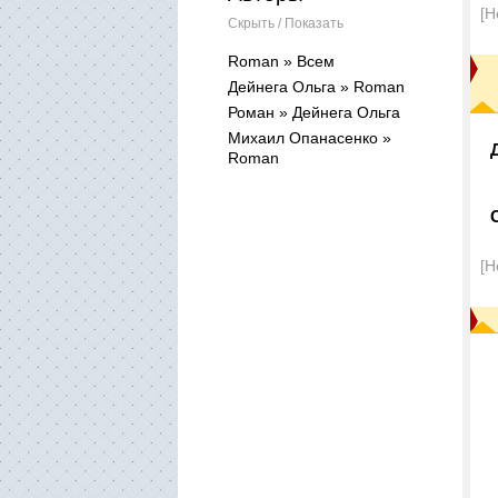
[Н
Скрыть / Показать
Roman » Всем
Дейнега Ольга » Roman
Роман » Дейнега Ольга
Михаил Опанасенко »
Roman
[Н