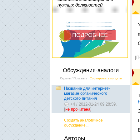
нужных должностей
ПОДРОБНЕЕ
[П
Обсуждения-аналоги
Скрыть / Показать
Сортировать по дате
Название для интернет-
магазин органического
детского питания
h
+4
/
2012-01-24 09:28:59,
[
не прочитана
]
Создать аналогичное
обсуждение...
Авторы