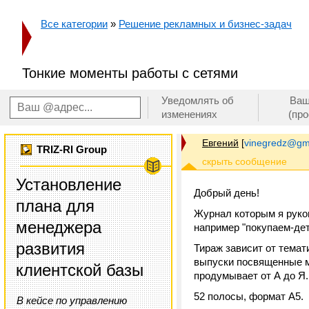
Все категории
»
Решение рекламных и бизнес-задач
Тонкие моменты работы с сетями
Уведомлять об
Ваш
изменениях
(пр
Евгений
[
vinegredz@gm
TRIZ-RI Group
Установление
Добрый день!
плана для
Журнал которым я руков
менеджера
например "покупаем-де
развития
Тираж зависит от темат
выпуски посвященные м
клиентской базы
продумывает от А до Я.
52 полосы, формат А5.
В кейсе по управлению