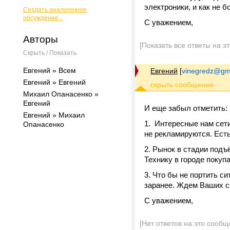
электроники, и как не 
Создать аналогичное
обсуждение...
С уважением,
Авторы
[Показать все ответы на э
Скрыть / Показать
Евгений » Всем
Евгений
[
vinegredz@gm
Евгений » Евгений
Михаил Опанасенко »
Евгений
И еще забыл отметить:
Евгений » Михаил
1. Интересные нам сети
Опанасенко
не рекламируются. Есть
2. Рынок в стадии подъ
Технику в городе покупа
3. Что бы не портить с
заранее. Ждем Ваших с
С уважением,
[Нет ответов на это сообщ