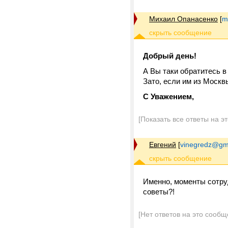
Михаил Опанасенко
[
m
Добрый день!
А Вы таки обратитесь в
Зато, если им из Москвы
С Уважением,
[Показать все ответы на э
Евгений
[
vinegredz@gm
Именно, моменты сотруд
советы?!
[Нет ответов на это сообщ