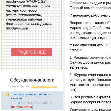
продажами "RI-GROSS":
Сейчас мы входим в ры
система мотивации, чек-
Первый номер посвяще
листы, критерии
результативности,
Изначально работаем с 
стандарты работы,
Вопрос таков: каким о
должностные инструкции
маркет и тд). Проблема
продажников
раскидывают в ящики п
рекламные щиты вдоль 
У нас опасения что СЕ
плюсы:
ПОДРОБНЕЕ
1. Распространение иск
Сейчас добиваемся рас
телевизор.
2. Журнал изначально
Обсуждения-аналоги
и присутствует большая
менталитет горожан сло
Скрыть / Показать
Сортировать по дате
нет)
Тонкие моменты работы с
3. Вся реклама скрытая
сетями
журнал воспринимаетс
+4
/
2010-10-25 23:49:06,
[
не прочитана
]
Уважаемые гуру, подск