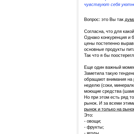
чувствуют себя уютне
Вопрос: это Вы так
дум
Согласна, что для како
Однако конкуренция и б
цены постепенно вырав
основные продукты пита
Так что я бы поостерег
Еще один важный момен
Заметила такую тенден
обращают внимания на р
неделю (соки, минералк
моющие средства (шампу
Но при этом есть ряд т
рынок. И за всеми этим
рынок и только на рын
Это:
- овощи;
- фрукты;
- ягоды,