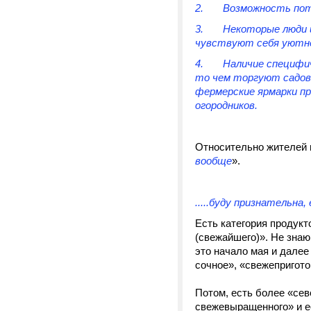
2. Возможность пот
3. Некоторые люди и
чувствуют себя уютне
4. Наличие специфиче
то чем торгуют садово
фермерские ярмарки пр
огородников.
Относительно жителей 
воо
бще
».
.....буду признательн
Есть категория продукт
(свежайшего)». Не знаю
это начало мая и далее 
сочное», «свежепригото
Потом, есть более «сев
свежевыращенного» и ес