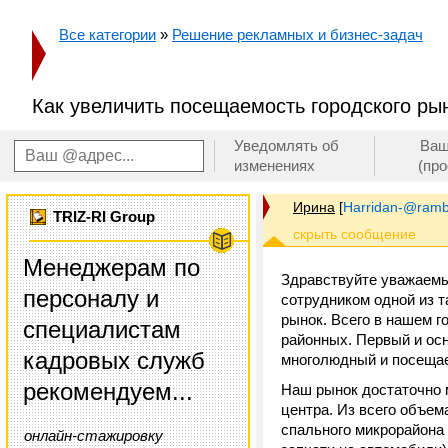
Все категории
»
Решение рекламных и бизнес-задач
Как увеличить посещаемость городского ры
Уведомлять об
Ваш
изменениях
(пр
Ирина
[
Harridan-@rambl
TRIZ-RI Group
Менеджерам по
Здравствуйте уважаемы
персоналу и
сотрудником одной из т
рынок. Всего в нашем г
специалистам
районных. Первый и осн
кадровых служб
многолюдный и посеща
рекомендуем...
Наш рынок достаточно м
центра. Из всего объем
спального микрорайона
онлайн-стажировку