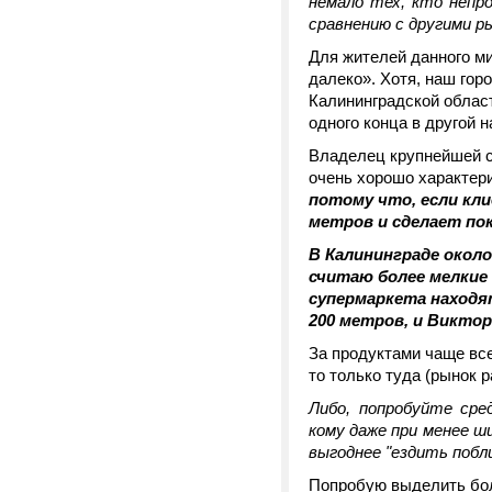
немало тех, кто непро
сравнению с другими 
Для жителей данного м
далеко». Хотя, наш гор
Калининградской области
одного конца в другой 
Владелец крупнейшей с
очень хорошо характер
потому что, если кли
метров и сделает пок
В Калининграде около
считаю более мелкие
супермаркета находя
200 метров, и Виктор
За продуктами чаще все
то только туда (рынок р
Либо, попробуйте ср
кому даже при менее ш
выгоднее "ездить побл
Попробую выделить бол