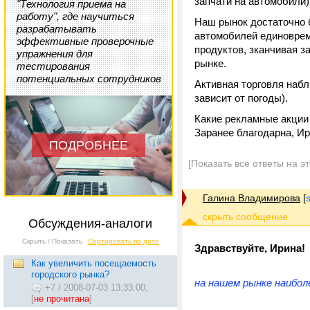
запчати на автомобили)
"Технология приема на
работу", где научиться
Наш рынок достаточно б
разрабатывать
автомобилей единовреме
эффективные проверочные
продуктов, зканчивая з
упражнения для
рынке.
тестирования
потенциальных сотрудников
Активная торговля наб
зависит от погоды).
Какие рекламные акции
Заранее благодарна, Ир
ПОДРОБНЕЕ
[Показать все ответы на э
Галина Владимирова
[
Обсуждения-аналоги
Скрыть / Показать
Сортировать по дате
Здравствуйте, Ирина!
Как увеличить посещаемость
городского рынка?
на нашем рынке наибол
+7
/
2008-07-03 13:33:00,
[
не прочитана
]