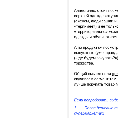
Аналогично, стоит посм
верхней одежде «окучи
(скажем, люди зашли и
«терпимее») и не только
«территориально» можно
одежды и обуви, отчаст
А по продуктам посмот
выпускные (уже, правда
(«где будем закупать?»
торжества.
Общий смысл: если
це
окучиваем сегмент там,
лучше покупать товар N
Если попробовать выд
1. Более дешевые тов
супермаркетах)