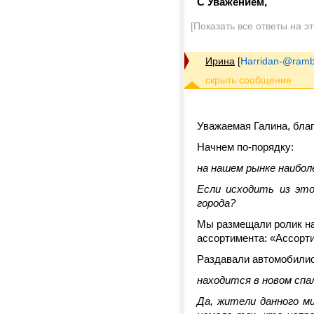
С Уважением,
[Показать все ответы на э
Ирина
[
Harridan-@rambl
Уважаемая Галина, благ
Начнем по-порядку:
на нашем рынке наибол
Если исходить из это
города?
Мы размещали ролик на
ассортимента: «Ассорти
Раздавали автомобилис
находится в новом спа
Да, жители данного ми