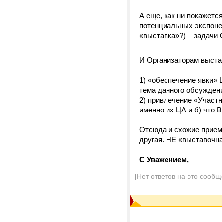
А еще, как ни покажетс
потенциальных экспоне
«выставка»?) – задачи
И Организаторам выста
1) «обеспечение явки» 
тема данного обсужден
2) привлечение «Участни
именно
их
ЦА и б) что 
Отсюда и схожие приемы
другая. НЕ «выставочна
С Уважением,
[Нет ответов на это сообщ