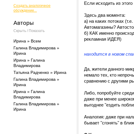
Если исходить из этого
Создать аналогичное
обсуждение...
Здесь два момента:
а) на каких потоках (т.
Авторы
Автомагазины? Автостоя
Скрыть / Показать
б) КАК именно происход
рекламная ИДЕЯ)
Ирина » Всем
Галина Владимирова »
Ирина
находится в новом спа
Ирина » Галина
Владимирова
Да, жители данного мик
Татьяна Радченко » Ирина
немало тех, кто непрочь
Галина Владимирова »
сравнению с другими р
Ирина
Ирина » Галина
Либо, попробуйте сред
Владимирова
даже при менее широком
Галина Владимирова »
выгоднее "ездить побл
Ирина
Аналогия: даже при нал
бывает "сгонять" в ближ