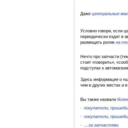
Даже
центральные маг
Условно говоря, если ц
периодически ездит в ав
размещать ролик
на те
Нечто про запчасти (те
стоит «говорить», «соо
подступах к автомагази
Здесь информация о «ш
чем в других местах и в
Вы также назвали
боле
· покупатели, пришедши
· покупатели, пришедши
· ....за запчастями