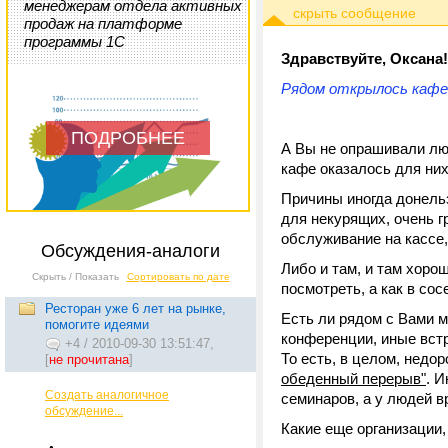
менеджерам отдела активных
продаж на платформе
программы 1С
Здравствуйте, Оксана!
Рядом открылось кафе,
ПОДРОБНЕЕ
А Вы не опрашивали люд
кафе оказалось для ни
Причины иногда донельз
для некурящих, очень г
обслуживание на кассе,
Обсуждения-аналоги
Либо и там, и там хоро
Скрыть / Показать
Сортировать по дате
посмотреть, а как в со
Ресторан уже 6 лет на рынке,
Есть ли рядом с Вами м
помогите идеями
конференции, иные встр
+4
/
2010-09-30 13:51:47,
То есть, в целом, недо
[
не прочитана
]
обеденный перерыв"
. 
Создать аналогичное
семинаров, а у людей 
обсуждение...
Какие еще организации,