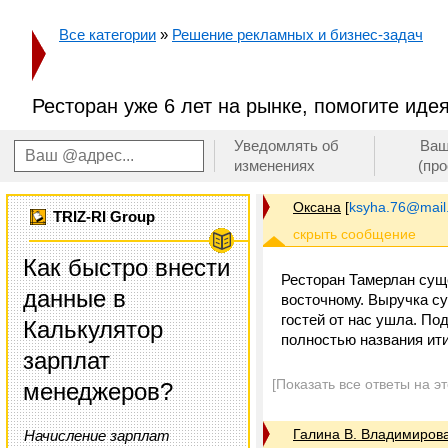
Все категории
»
Решение рекламных и бизнес-задач
Ресторан уже 6 лет на рынке, помогите иде
Уведомлять об
Ваш
изменениях
(пр
Оксана
[
ksyha.76@mail
TRIZ-RI Group
Как быстро внести
Ресторан Тамерлан суще
данные в
восточному. Выручка су
гостей от нас ушла. П
Калькулятор
полностью названия ит
зарплат
[Показать все ответы на э
менеджеров?
Галина В. Владимиров
Начисление зарплат