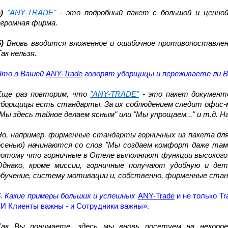
)
"ANY-TRADE"
- это подробный пакет с большой и ценной
огромная фирма.
)
Вновь вводится вложенное и ошибочное противопоставление
Так нельзя.
Что в Вашей
ANY-Trade
говорят уборщицы и переживаете ли В
Еще раз повторим, что
"ANY-TRADE"
- это пакет документо
уборщицы есть стандарты. За их соблюдением следит офис-
"Мы здесь тайное делаем ясным" или "Мы упрощаем..." и т.д. Н
Но, например, фирменные стандарты горничных из пакета дл
осенью) начинаются со слов "Мы создаем комфорт даже там
потому что горничные в Отеле выполняют функции высокого 
Однако, кроме миссии, горничные получают удобную и де
обучение, систему мотивации и, собственно, фирменные ста
6. Какие примеры больших и успешных
ANY-Trade
и не только Tr
«И Клиенты важны - и Сотрудники важны».
Как Вы понимаете, здесь мы вновь посетуем на некорре