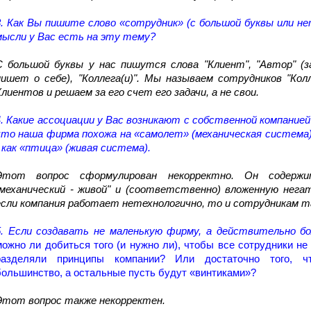
3. Как Вы пишите слово «сотрудник» (с большой буквы или не
мысли у Вас есть на эту тему?
С большой буквы у нас пишутся слова "Клиент", "Автор" (з
пишет о себе), "Коллега(и)". Мы называем сотрудников "Кол
Клиентов и решаем за его счет его задачи, а не свои.
4. Какие ассоциации у Вас возникают с собственной компани
что наша фирма похожа на «самолет» (механическая система)
- как «птица» (живая система).
Этот вопрос сформулирован некорректно. Он содерж
"механический - живой" и (соответственно) вложенную нега
если компания работает нетехнологично, то и сотрудникам та
5. Если создавать не маленькую фирму, а действительно б
можно ли добиться того (и нужно ли), чтобы все сотрудники не
разделяли принципы компании? Или достаточно того, 
большинство, а остальные пусть будут «винтиками»?
Этот вопрос также некорректен.