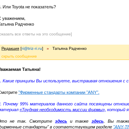
8. Или Toyota не показатель?
С уважением,
Татьяна Радченко
оказать все ответы на это сообщение]
Редакция
[
ri@triz-ri.ru
]
»
Татьяна Радченко
Уважаемая Татьяна!
1. Какие принципы Вы используете, выстраивая отношения с 
Смотрите
"Фирменные стандарты компании "ANY".
2. Почему 99% материалов данного сайта посвящены отнош
материал
«Трудная необходимость миссии фирмы»,
который я
Это не так. Смотрите
здесь
и также
здесь
. Вы такж
фирменные стандарты" в соответствующем разделе
"ANY-T