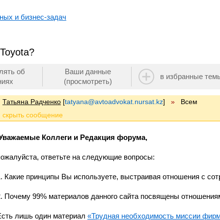
ных и бизнес-задач
 Toyota?
лять об
Ваши данные
в избранные тем
ниях
(просмотреть)
Татьяна Радченко
[
tatyana@avtoadvokat.nursat.kz
]
»
Всем
Уважаемые Коллеги и Редакция форума,
пожалуйста, ответьте на следующие вопросы:
1. Какие принципы Вы используете, выстраивая отношения с со
2. Почему 99% материалов данного сайта посвящены отношения
Есть лишь один материал
«Трудная необходимость миссии фир