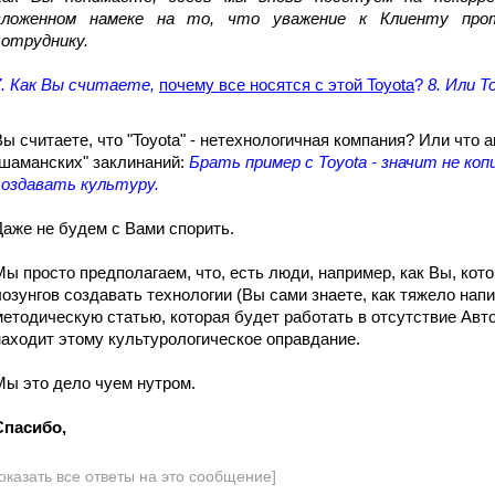
вложенном намеке на то, что уважение к Клиенту прот
сотруднику.
7. Как Вы считаете,
почему все носятся с этой Toyota
?
8. Или T
Вы считаете, что "Toyota" - нетехнологичная компания? Или что
"шаманских" заклинаний:
Брать пример с Toyota - значит не ко
создавать культуру.
Даже не будем с Вами спорить.
Мы просто предполагаем, что, есть люди, например, как Вы, кот
лозунгов создавать технологии (Вы сами знаете, как тяжело на
методическую статью, которая будет работать в отсутствие Автора
находит этому культурологическое оправдание.
Мы это дело чуем нутром.
Спасибо,
оказать все ответы на это сообщение]