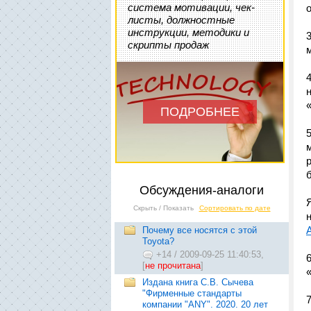
система мотивации, чек-
листы, должностные
инструкции, методики и
скрипты продаж
ПОДРОБНЕЕ
Обсуждения-аналоги
Скрыть / Показать
Сортировать по дате
Почему все носятся с этой
Toyota?
+14
/
2009-09-25 11:40:53,
[
не прочитана
]
Издана книга С.В. Сычева
"Фирменные стандарты
компании "ANY". 2020. 20 лет