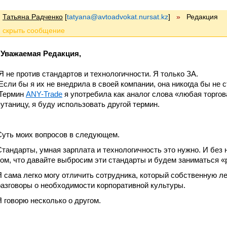
Татьяна Радченко
[
tatyana@avtoadvokat.nursat.kz
]
»
Редакция
Уважаемая Редакция,
Я не против стандартов и технологичности. Я только ЗА.
Если бы я их не внедрила в своей компании, она никогда бы не с
Термин
ANY-Trade
я употребила как аналог слова «любая торго
путаницу, я буду использовать другой термин.
Суть моих вопросов в следующем.
Стандарты, умная зарплата и технологичность это нужно. И без н
том, что давайте выбросим эти стандарты и будем заниматься «
Я сама легко могу отличить сотрудника, который собственную л
разговоры о необходимости корпоративной культуры.
Я говорю несколько о другом.