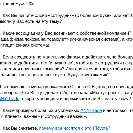
оставшемуся 1%.
3. Как Вы пишите слово «сотрудник» (с большой буквы или нет, 
мысли у Вас есть на эту тему?
4. Какие ассоциации у Вас возникают с собственной компанией? 
наша фирма похожа на «самолет» (механическая система), а кто-т
«птица» (живая система).
5. Если создавать не маленькую фирму, а действительно больш
можно ли добиться того (и нужно ли), чтобы все сотрудники не 
разделяли принципы компании? Или достаточно того, чтобы ф
большинство, а остальные пусть будут «винтиками»?
Я вспоминаю семинар уважаемого Сычева С.В., когда он привод
на вопрос «Что Вы тут делаете?», отвечала «Мы тут ракеты запу
ANY-Trade
говорят уборщицы и переживаете ли Вы на эту тему?
6. Какие примеры больших и успешных
ANY-Trade
и не только Tr
«И Клиенты важны - и Сотрудники важны».
7. Как Вы считаете,
почему все носятся с этой Toyota
?