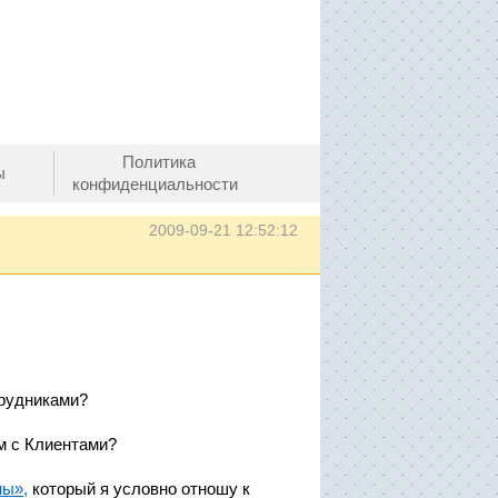
Политика
ы
конфиденциальности
2009-09-21 12:52:12
трудниками?
м с Клиентами?
мы»,
который я условно отношу к