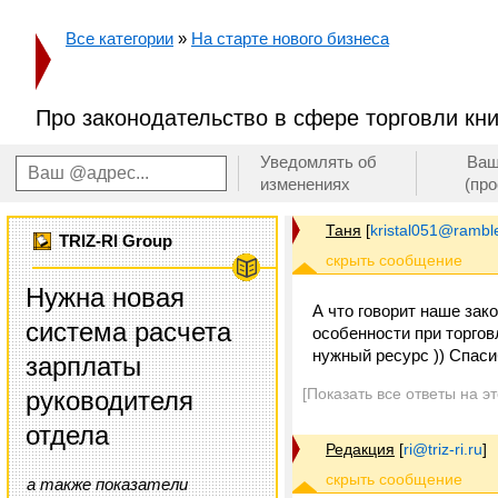
Все категории
»
На старте нового бизнеса
Про законодательство в сфере торговли кн
Уведомлять об
Ваш
изменениях
(пр
Таня
[
kristal051@ramble
TRIZ-RI Group
Нужна новая
А что говорит наше зак
система расчета
особенности при торгов
нужный ресурс )) Спаси
зарплаты
[Показать все ответы на э
руководителя
отдела
Редакция
[
ri@triz-ri.ru
]
а также показатели