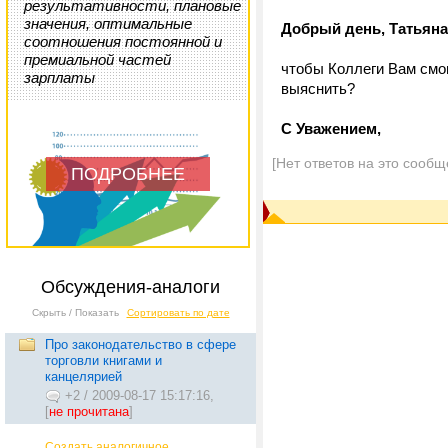
результативности, плановые
значения, оптимальные
Добрый день, Татьяна
соотношения постоянной и
премиальной частей
чтобы Коллеги Вам смог
зарплаты
выяснить?
С Уважением,
[Нет ответов на это сообщ
ПОДРОБНЕЕ
Обсуждения-аналоги
Скрыть / Показать
Сортировать по дате
Про законодательство в сфере
торговли книгами и
канцелярией
+2
/
2009-08-17 15:17:16,
[
не прочитана
]
Создать аналогичное