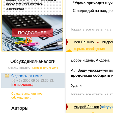
"Удача приходит и ухо
премиальной частей
зарплаты
С надеждой на поддерж
[Показать все ответы на э
ПОДРОБНЕЕ
Ася Прыжко
»
Андре
Добрый день, Андрей,
Обсуждения-аналоги
Скрыть / Показать
Сортировать по дате
А я Вашу уважаемую по
продолжай собирать 
С девизом по жизни
+9
/
2009-09-02 13:30:33,
[
не прочитана
]
Удачи!
Создать аналогичное
[Показать все ответы на э
обсуждение...
Андрей Лаптев
[
otkrytyi
Авторы