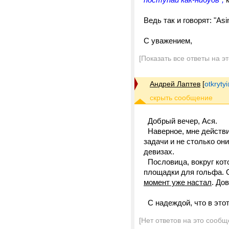
Ведь так и говорят: "Asinu
С уважением,
[Показать все ответы на э
Андрей Лаптев
[
otkrytyi
Добрый вечер, Ася.
Наверное, мне действит
задачи и не столько они
девизах.
Пословица, вокруг кото
площадки для гольфа. О
момент уже настал
. До
С надеждой, что в этот
[Нет ответов на это сообщ