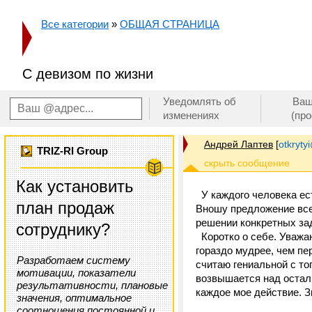
Все категории
»
ОБЩАЯ СТРАНИЦА
С девизом по жизни
Уведомлять об
Ваш
изменениях
(пр
Андрей Лаптев
[
otkrytyi
TRIZ-RI Group
Как установить
У каждого человека ест
план продаж
Вношу предложение все
решении конкретных за
сотруднику?
Коротко о себе. Уважа
гораздо мудрее, чем п
Разработаем систему
считаю гениальной с то
мотивации, показатели
возвышается над остал
результативности, плановые
каждое мое действие. З
значения, оптимальное
соотношения постоянной и