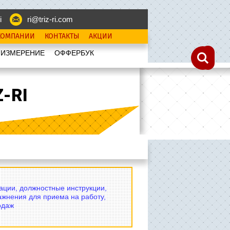
i
ri@triz-ri.com
КОМПАНИИ
КОНТАКТЫ
АКЦИИ
 ИЗМЕРЕНИЕ
OФФЕРБУК
-RI
вации, должностные инструкции,
ажнения для приема на работу,
одаж