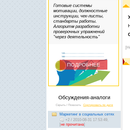
Готовые системы
мотивации, должностные
инструкции, чек-листы,
стандарты работы.
Алгоритм разработки
проверочных упражнений
"через деятельность"
[Н
ПОДРОБНЕЕ
Обсуждения-аналоги
Скрыть / Показать
Сортировать по дате
Маркетинг в социальных сетях
+2
/
2010-08-31 17:53:49,
[
не прочитана
]