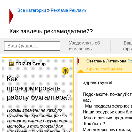
Все категории
»
Реклама Рекламы
Как завлечь рекламодателей?
Уведомлять об
Ваш
изменениях
(пр
Светлана Литвинова
[
l
TRIZ-RI Group
Как
Здравствуйте!
пронормировать
Подскажите, пожалуйста
работу бухгалтера?
нас.
Мы продаем эфирное 
Нормы времени на каждую
Наши ресурсы: свои бл
бухгалтерскую операцию - в
Много разных предложе
готовом пакете документов,
Как быть?
методик и технологий для
Менеджеры рвут жилы, 
управления бухгалтерией "RI-