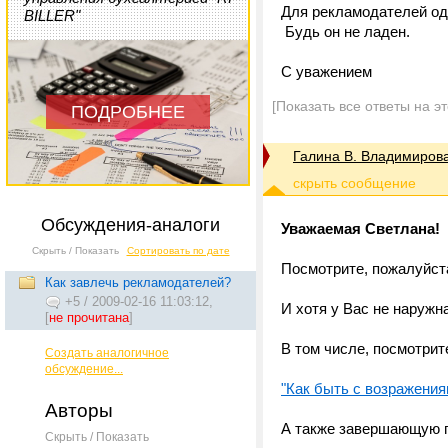
Для рекламодателей одн
BILLER"
Будь он не ладен.
С уважением
[Показать все ответы на э
ПОДРОБНЕЕ
Галина В. Владимиров
Обсуждения-аналоги
Уважаемая Светлана!
Скрыть / Показать
Сортировать по дате
Посмотрите, пожалуйст
Как завлечь рекламодателей?
+5
/
2009-02-16 11:03:12,
И хотя у Вас не наружн
[
не прочитана
]
В том числе, посмотрит
Создать аналогичное
обсуждение...
"Как быть с возражени
Авторы
А также завершающую 
Скрыть / Показать