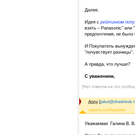
Далее.
Идея с
рейтингом попу
взять – Panasonic" или
предпочтения, не было б
И Покупатель вынужден 
"почувствует разницы".
А правда, что лучше?
С уважением,
[Нет ответов на это сообщ
Anny
[
jakut@shadrinsk.
Уважаемая Галина В. 