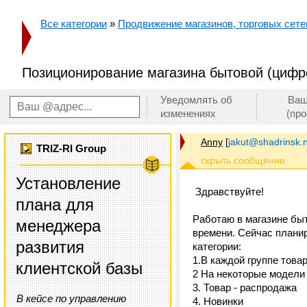
Все категории
»
Продвижение магазинов, торговых сетей
Позиционирование магазина бытовой (цифр
Уведомлять об
Ваш
изменениях
(пр
Anny
[
jakut@shadrinsk.
TRIZ-RI Group
Установление
Здравствуйте!
плана для
Работаю в магазине быт
менеджера
времени. Сейчас планир
развития
категории:
1.В каждой группе това
клиентской базы
2 На некоторые модели 
3. Товар - распродажа
В кейсе по управлению
4. Новинки