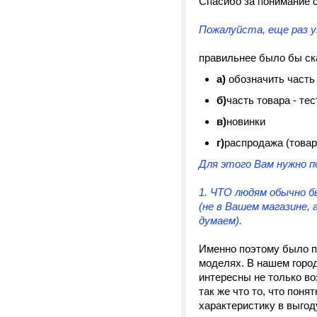
Спасибо за понимание с
Пожалуйста, еще раз у
правильнее было бы ска
а)
обозначить часть 
б)
часть товара - те
в)
новинки
г)
распродажа (товары
Для этого Вам нужно 
1. ЧТО людям обычно б
(не в Вашем магазине, 
думаем).
Именно поэтому было п
моделях. В нашем город
интересны не только во
так же что то, что поня
характеристику в выгод