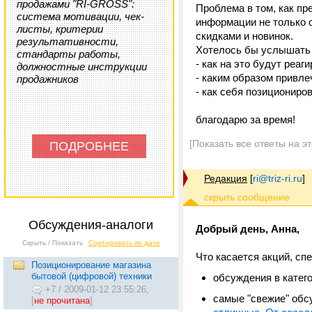
продажами "RI-GROSS":
Проблема в том, как пр
система мотивации, чек-
информации не только о
листы, критерии
скидками и новинок.
результативности,
Хотелось бы услышать 
стандарты работы,
- как на это будут реаг
должностные инструкции
- каким образом привле
продажников
- как себя позициониро
благодарю за время!
[Показать все ответы на э
ПОДРОБНЕЕ
Редакция
[
ri@triz-ri.ru
]
Обсуждения-аналоги
Добрый день, Анна,
Скрыть / Показать
Сортировать по дате
Что касается акций, спе
Позиционирование магазина
бытовой (цифровой) техники
обсуждения в катего
+7
/
2009-01-12 23:55:26,
самые "свежие" обс
[
не прочитана
]