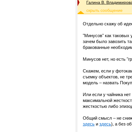
Галина В. Владимиров
Отдельно скажу об ид
"Минусов" как таковых у
зачем было завозить та
бракованные необходим
Минусов нет, но есть "
Скажем, если у фотокаме
съемку объектов, не тр
модель – назвать Покуп
Или если у чайника нет
максимальной жесткост
жесткостью либо эпизод
Общий смысл – не сниж
здесь
и
здесь
), а без 