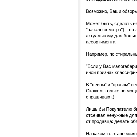
Возможно, Ваши обзоры, 
Может быть, сделать 
"начало осмотра") – по
актуальному для больш
ассортимента.
Например, по стиральн
"Если у Вас малогабари
иной признак классифик
В "левом" и "правом" с
Скажем, только по мощн
спрашивают.)
Лишь бы Покупателю был
отсеивал ненужные для 
от продавца: делать обз
На каком-то этапе можн