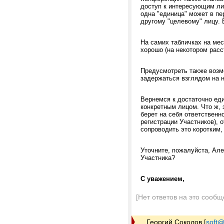
доступ к интересующим лиц
одна "единица" может в пе
другому "целевому" лицу. Е
На самих табличках на ме
хорошо (на некотором рас
Предусмотреть также возм
задержаться взглядом на н
Вернемся к достаточно еди
конкретным лицом. Что ж, 
берет на себя ответственн
регистрации Участников), 
сопроводить это коротким,
Уточните, пожалуйста, Але
Участника?
С уважением,
[Нет ответов на это сообщ
Георгий Соколов
[
soft@