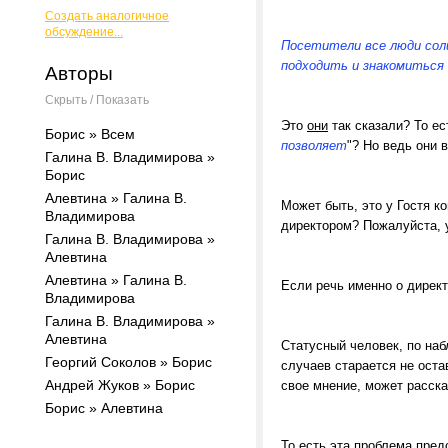
Создать аналогичное
обсуждение...
Посетители все люди соли
подходить и знакомиться
Авторы
Скрыть / Показать
Это
они
так сказали? То ес
Борис » Всем
позволяет
"? Но ведь они 
Галина В. Владимирова »
Борис
Алевтина » Галина В.
Может быть, это у Гостя ко
Владимирова
директором? Пожалуйста, 
Галина В. Владимирова »
Алевтина
Алевтина » Галина В.
Если речь именно о дирек
Владимирова
Галина В. Владимирова »
Алевтина
Статусный человек, по наб
Георгий Соколов » Борис
случаев старается не оста
Андрей Жуков » Борис
свое мнение, может расска
Борис » Алевтина
То есть эта проблема пред