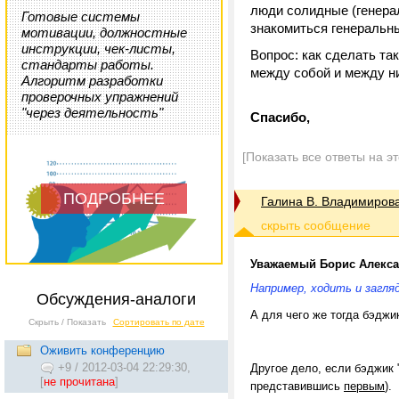
люди солидные (генерал
Готовые системы
знакомиться генеральны
мотивации, должностные
инструкции, чек-листы,
Вопрос: как сделать та
стандарты работы.
между собой и между н
Алгоритм разработки
проверочных упражнений
"через деятельность"
Спасибо,
[Показать все ответы на э
ПОДРОБНЕЕ
Галина В. Владимиров
Уважаемый Борис Алекса
Например, ходить и загля
Обсуждения-аналоги
А для чего же тогда бэджи
Скрыть / Показать
Сортировать по дате
Оживить конференцию
+9
/
2012-03-04 22:29:30,
Другое дело, если бэджик 
[
не прочитана
]
представившись
первым
).