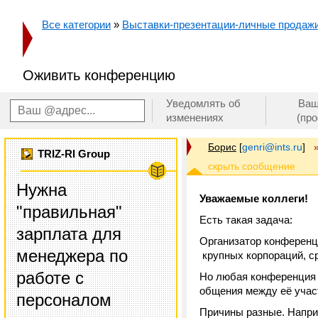
Все категории
»
Выставки-презентации-личные продаж
Оживить конференцию
Уведомлять об
Ваш
изменениях
(пр
Борис
[
genri@ints.ru
]
TRIZ-RI Group
Нужна
Уважаемые коллеги!
"правильная"
Есть такая задача:
зарплата для
Организатор конференц
менеджера по
крупных корпораций, с
работе с
Но любая конференция п
общения между её учас
персоналом
Причины разные. Наприм