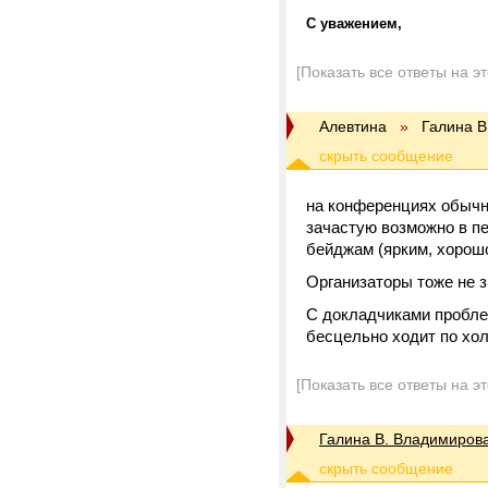
С уважением,
[Показать все ответы на э
Алевтина
»
Галина В
на конференциях обычн
зачастую возможно в пе
бейджам (ярким, хорошо
Организаторы тоже не з
С докладчиками проблем
бесцельно ходит по хол
[Показать все ответы на э
Галина В. Владимиров