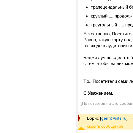
трапецеидальный бе
круглый .... продолжи
треугольный .... про
Естественно, Посетител
Равно, такую карту над
на входе в аудиторию и т
Бэджи лучше сделать "в
с тем, чтобы на них мо
Т.о., Посетители сами 
С Уважением,
[Нет ответов на это сообщ
Борис
[
genri@ints.ru
]