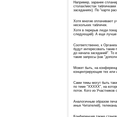
Например, заранее сплани
столах/местах табличками 
заседаниях). По "карте ра
Хотя многие оплачивают уч
нескольких табличек.
Хотя в перерыв люди покид
следующий). А еще лучше з
Соответственно, к Организ
будут интересовать такие-т
до начала заседаний". То
такие запросы (как "допол
Может быть, на конференци
концентрирующие тех или
Сами темы могут быть так
по теме "ХХХХХ", на котор
поток. Кого из Участников
Аналогичным образом печа
иных Читателей), телекана
Конференция также станов