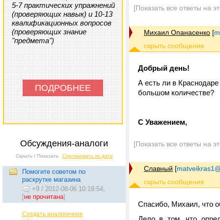
5-7 практических упражнений
[Показать все ответы на э
(проверяющих навык) и 10-13
квалификационных вопросов
(проверяющих знание
Михаил Опанасенко
[
m
"предмета")
Добрый день!
А есть ли в Краснодаре
ПОДРОБНЕЕ
большом количестве?
С Уважением,
Обсуждения-аналоги
[Показать все ответы на э
Скрыть / Показать
Сортировать по дате
Славный
[
matveikras1@
Помогите советом по
раскрутке магазина
+9
/
2012-08-06 10:19:54,
[
не прочитана
]
Спасибо, Михаил, что 
Создать аналогичное
Дело в том, что опре