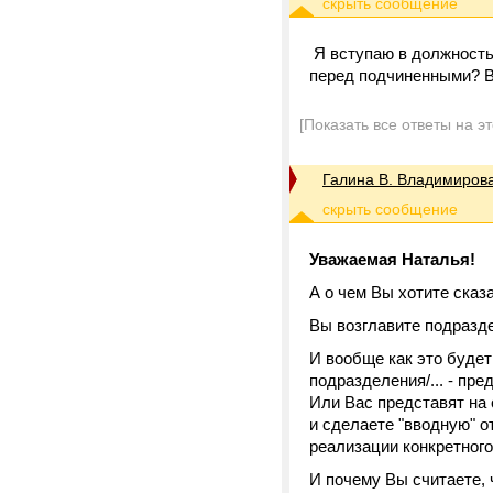
Я вступаю в должность
перед подчиненными? В
[Показать все ответы на э
Галина В. Владимиров
Уважаемая Наталья!
А о чем Вы хотите ска
Вы возглавите подразд
И вообще как это будет
подразделения/... - пр
Или Вас представят на
и сделаете "вводную" от
реализации конкретного
И почему Вы считаете, 