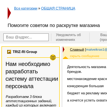
Все категории
»
ОБЩАЯ СТРАНИЦА
Помогите советом по раскрутке магазина
Уведомлять об
Ваш
изменениях
(пр
Славный
[
matveikras1@
TRIZ-RI Group
Нам необходимо
Деятельность магазина
разработать
брендов.
систему аттестации
местонахождение крас
персонала
конкуренция большая
бюджет на рекламу ми
Разработаем 3 блока
а хочется успеть охват
аттестационных заданий,
каждый из которых включает