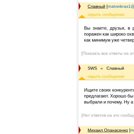
Славный
[
matveikras1@
Вы знаете, друзья, в 
поражен как широко охв
как минимум уже четве
[Показать все ответы на э
SWS
»
Славный
Ищите своих конкуренто
предлагают. Хорошо бы 
выбрали и почему. Ну а 
[Нет ответов на это сообщ
Михаил Опанасенко
[
m