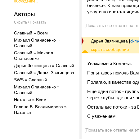
обсуждение...
бизнесе. К нам приходя
услуги по инсталляциям
Авторы
Скрыть / Показать
[Показать все ответы на э
Славный » Всем
Михаил Опанасенко »
Дарья Звягинцева
[
d-m
Славный
Славный » Михаил
Опанасенко
Уважаемый Коллега.
Дарья Звягинцева » Славный
Славный » Дарья Звягинцева
Попытаюсь помочь Вам 
SWS » Славный
Полагаю, в качестве о
Михаил Опанасенко »
Еще один поток - груп
Славный
через клубы, где они ч
Наталья » Всем
Галина В. Владимирова »
Остальные потоки - за 
Наталья
С уважением.
[Показать все ответы на э