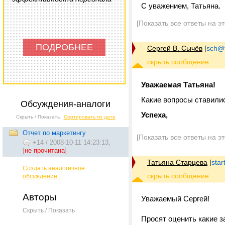
С уважением, Татьяна.
[Показать все ответы на э
ПОДРОБНЕЕ
Сергей В. Сычёв
[
sch@tr
Уважаемая Татьяна!
Какие вопросы ставили
Обсуждения-аналоги
Успеха,
Скрыть / Показать
Сортировать по дате
Отчет по маркетингу
[Показать все ответы на э
+14
/
2008-10-11 14:23:13,
[
не прочитана
]
Татьяна Старцева
[
star
Создать аналогичное
обсуждение...
Авторы
Уважаемый Сергей!
Скрыть / Показать
Просят оценить какие 