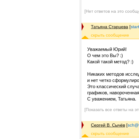
[Нет ответов на это сообщ
Татьяна Старцева
[
star
Уважаемый Юрий!
О чем это Вы? :)
Какой такой метод? :)
Никаких методов исслед
и нет четко сформулиро
Это классический случа
графиков, навороченная
С уважением, Татьяна.
[Показать все ответы на э
Сергей В. Сычёв
[
sch@tr