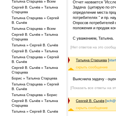
Татьяна Старцева » Всем
Отчет назвается "Иссл
Задача (цитирую по от
Сергей В. Сычёв » Татьяна
Старцева
определение места про
потребителях " и пр. н
Татьяна Старцева » Сергей
В. Сычёв
Опросов потребителей в
положения и продаж кон
Татьяна Старцева » Всем
Сергей В. Сычёв » Татьяна
С уважением, Татьяна.
Старцева
Татьяна » Сергей В. Сычёв
[Нет ответов на это сообщ
Сергей В. Сычёв » Татьяна
Татьяна Старцева » Сергей
Татьяна Старцева
[
star
В. Сычёв
Сергей В. Сычёв » Татьяна
Старцева
Борис » Татьяна Старцева
Выяснила задачу - оцен
Татьяна Старцева » Сергей
[Показать все ответы на э
В. Сычёв
Татьяна Старцева » Борис
Сергей В. Сычёв » Татьяна
Сергей В. Сычёв
[
sch@tr
Старцева
Татьяна » Сергей В. Сычёв