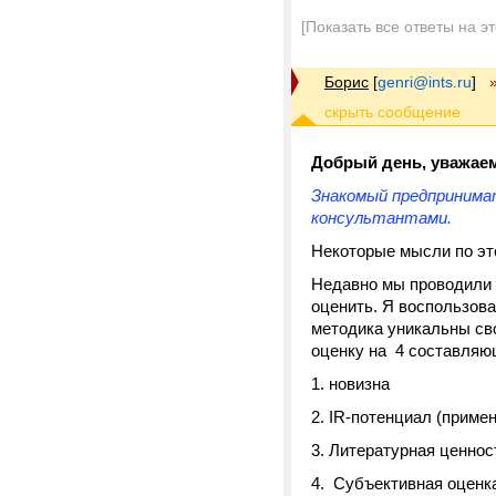
[Показать все ответы на э
Борис
[
genri@ints.ru
]
Добрый день, уважаем
Знакомый предпринима
консультантами.
Некоторые мысли по эт
Недавно мы проводили к
оценить. Я воспользов
методика уникальны св
оценку на 4 составляю
1. новизна
2. IR-потенциал (прим
3. Литературная ценнос
4. Субъективная оценка