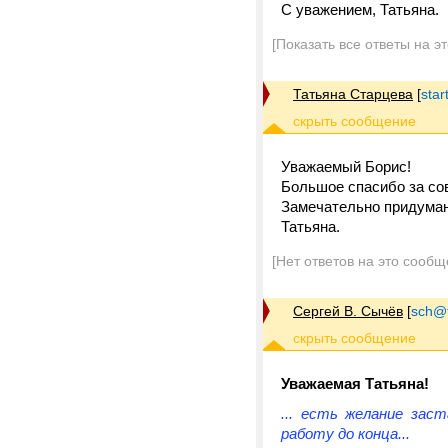
С уважением, Татьяна.
[Показать все ответы на э
Татьяна Старцева
[
star
Уважаемый Борис!
Большое спасибо за со
Замечательно придуман
Татьяна.
[Нет ответов на это сообщ
Сергей В. Сычёв
[
sch@tr
Уважаемая Татьяна!
... есть желание зас
работу до конца...