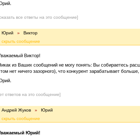
Юрий.
оказать все ответы на это сообщение]
Юрий
»
Виктор
Уважаемый Виктор!
Никак из Ваших сообщений не могу понять: Вы собираетесь расш
этом нет ничего зазорного), что конкурент зарабатывает больш
Юрий.
ет ответов на это сообщение]
Андрей Жуков
»
Юрий
Уважаемый Юрий!