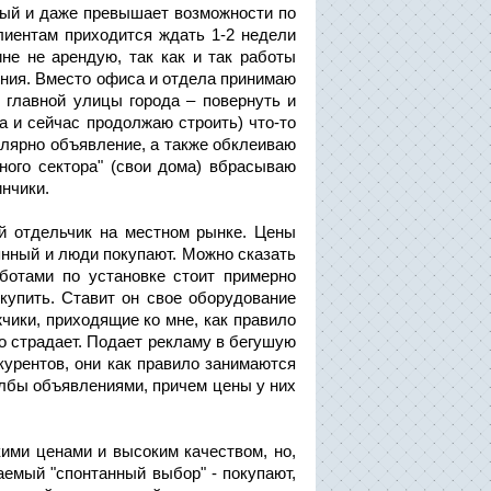
нный и даже превышает возможности по
клиентам приходится ждать 1-2 недели
не не арендую, так как и так работы
ения. Вместо офиса и отдела принимаю
т главной улицы города – повернуть и
да и сейчас продолжаю строить) что-то
улярно объявление, а также обклеиваю
ного сектора" (свои дома) вбрасываю
нчики.
й отдельчик на местном рынке. Цены
янный и люди покупают. Можно сказать
ботами по установке стоит примерно
 купить. Ставит он свое оборудование
чики, приходящие ко мне, как правило
но страдает. Подает рекламу в бегушую
курентов, они как правило занимаются
олбы объявлениями, причем цены у них
кими ценами и высоким качеством, но,
аемый "спонтанный выбор" - покупают,