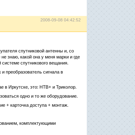
2008-09-08 04:42:52
купателя спутниковой антенны и, со
 не знаю, какой она у меня марки и где
ной системе спутникового вещания.
к и преобразователь сигнала в
е в Иркутске, это: НТВ+ и Триколор.
ьзоваться одно и то же оборудование.
ние + карточка доступа + монтаж.
дованием, комплектующими