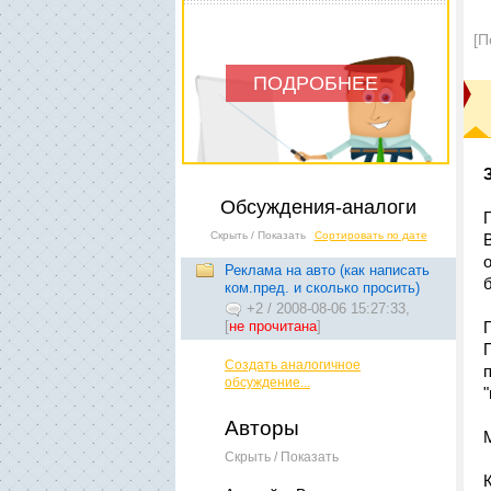
[П
ПОДРОБНЕЕ
Обсуждения-аналоги
Скрыть / Показать
Сортировать по дате
Реклама на авто (как написать
ком.пред. и сколько просить)
+2
/
2008-08-06 15:27:33,
[
не прочитана
]
Создать аналогичное
обсуждение...
Авторы
Скрыть / Показать