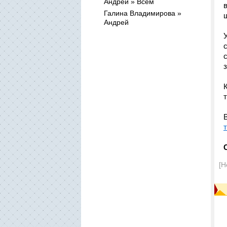
Андрей » Всем
Галина Владимирова »
Андрей
[Н