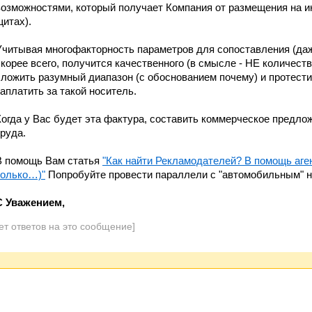
возможностями, который получает Компания от размещения на ин
щитах).
Учитывая многофакторность параметров для сопоставления (даже 
скорее всего, получится качественного (в смысле - НЕ количеств
сложить разумный диапазон (с обоснованием почему) и протестир
заплатить за такой носитель.
Когда у Вас будет эта фактура, составить коммерческое предлож
труда.
В помощь Вам статья
"Как найти Рекламодателей? В помощь аге
только…)"
Попробуйте провести параллели с "автомобильным" н
С Уважением,
ет ответов на это сообщение]