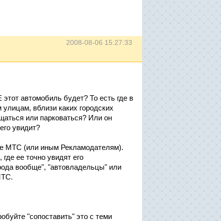
2008-08-06 15:27:33
Е этот автомобиль будет? То есть где в
 улицам, вблизи каких городских
аться или парковаться? Или он
 его увидит?
ые МТС (или иным Рекламодателям).
где ее точно увидят его
рода вообще", "автовладельцы" или
МТС.
обуйте "сопоставить" это с теми