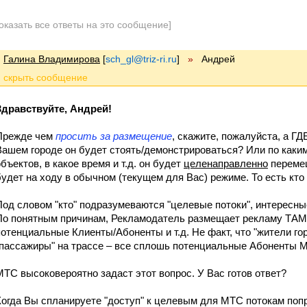
оказать все ответы на это сообщение]
Галина Владимирова
[
sch_gl@triz-ri.ru
]
»
Андрей
Здравствуйте, Андрей!
Прежде чем
просить за размещение
, скажите, пожалуйста, а ГД
Вашем городе он будет стоять/демонстрироваться? Или по каким
объектов, в какое время и т.д. он будет
целенаправленно
перемещ
будет на ходу в обычном (текущем для Вас) режиме. То есть кто
Под словом "кто" подразумеваются "целевые потоки", интересн
По понятным причинам, Рекламодатель размещает рекламу ТАМ, 
потенциальные Клиенты/Абоненты и т.д. Не факт, что "жители го
"пассажиры" на трассе – все сплошь потенциальные Абоненты 
МТС высоковероятно задаст этот вопрос. У Вас готов ответ?
Когда Вы спланируете "доступ" к целевым для МТС потокам попр