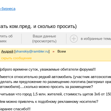
о бизнеса
ать ком.пред. и сколько просить)
лять об
Ваши данные
в избранные тем
ниях
(просмотреть)
Андрей
[
shanskiy@rambler.ru
]
»
Всем
Доброго времени суток, уважаемые обитатели форума!!!
Имеется относительно редкий автомобиль (участник автоэкзотики
сделать им предложение по размещению логотипа (материал ора
автомобиля)....сколько можно просить за размещение?
учитывая что город 1,5 млн. жителей, стоимость щитов 3х6 от 15
Чем можно привлечь к подобному рекламному носителю?
Заранее спасибо!!!