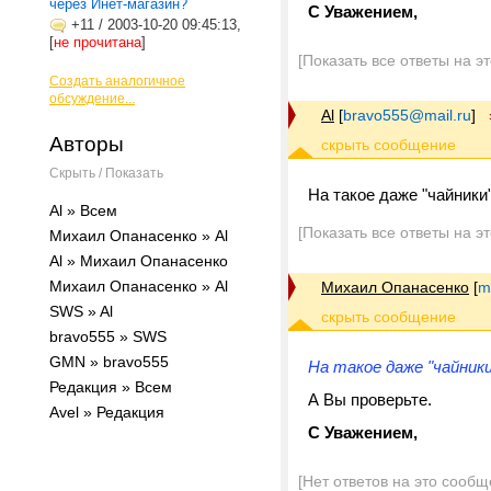
через Инет-магазин?
С Уважением,
+11
/
2003-10-20 09:45:13,
[
не прочитана
]
[Показать все ответы на э
Создать аналогичное
обсуждение...
Al
[
bravo555@mail.ru
]
Авторы
Скрыть / Показать
На такое даже "чайники"
Al » Всем
[Показать все ответы на э
Михаил Опанасенко » Al
Al » Михаил Опанасенко
Михаил Опанасенко » Al
Михаил Опанасенко
[
m
SWS » Al
bravo555 » SWS
GMN » bravo555
На такое даже "чайники
Редакция » Всем
А Вы проверьте.
Avel » Редакция
С Уважением,
[Нет ответов на это сообщ