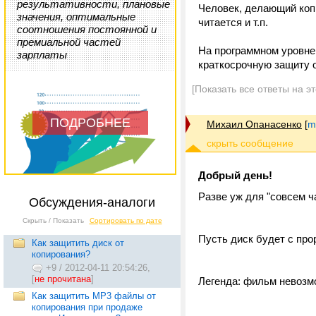
результативности, плановые
Человек, делающий копи
значения, оптимальные
читается и т.п.
соотношения постоянной и
премиальной частей
На программном уровне 
зарплаты
краткосрочную защиту о
[Показать все ответы на э
ПОДРОБНЕЕ
Михаил Опанасенко
[
m
Добрый день!
Разве уж для "совсем ч
Обсуждения-аналоги
Скрыть / Показать
Сортировать по дате
Пусть диск будет с про
Как защитить диск от
копирования?
+9
/
2012-04-11 20:54:26,
[
не прочитана
]
Легенда: фильм невозмо
Как защитить MP3 файлы от
копирования при продаже