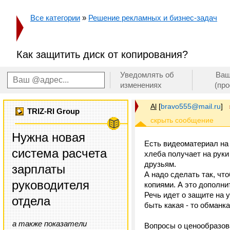
Все категории
»
Решение рекламных и бизнес-задач
Как защитить диск от копирования?
Уведомлять об
Ваш
изменениях
(пр
Al
[
bravo555@mail.ru
]
TRIZ-RI Group
Нужна новая
Есть видеоматериал на 
система расчета
хлеба получает на руки
друзьям.
зарплаты
А надо сделать так, что
руководителя
копиями. А это дополни
Речь идет о защите на 
отдела
быть какая - то обманка.
а также показатели
Вопросы о ценообразова