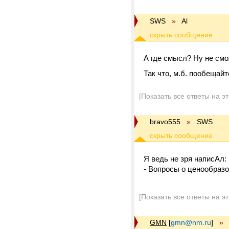
SWS
»
Al
А где смысл? Ну не смо
Так что, м.б. пообещай
[Показать все ответы на э
bravo555
»
SWS
Я ведь не зря написАл:
- Вопросы о ценообразов
[Показать все ответы на э
GMN
[
gmn@nm.ru
]
»