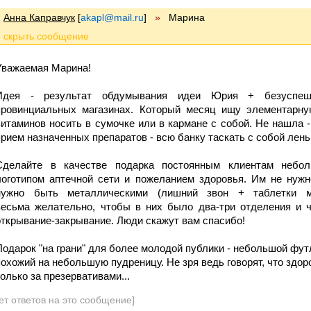
Анна Каправчук
[
akapl@mail.ru
]
»
Марина
Уважаемая Марина!
Идея - результат обдумывания идеи Юрия + безуспешн
провинциальных магазинах. Который месяц ищу элементарну
витаминов носить в сумочке или в кармане с собой. Не нашла -
прием назначенных препаратов - всю банку таскать с собой лень 
Сделайте в качестве подарка постоянным клиентам небо
логотипом аптечной сети и пожеланием здоровья. Им не нужн
нужно быть металлическими (лишний звон + таблетки м
весьма желательно, чтобы в них было два-три отделения и 
открывание-закрывание. Люди скажут вам спасибо!
Подарок "на грани" для более молодой публики - небольшой фут
похожий на небольшую пудреницу. Не зря ведь говорят, что здоро
только за презервативами...
ет ответов на это сообщение]