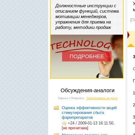
Должностные инструкции с
описанием функций, система
мотивации менеджеров,
[П
упражнения для приема на
работу, методики продаж
ПОДРОБНЕЕ
Обсуждения-аналоги
1
Скрыть / Показать
Сортировать по дате
2
Оценка эффективности акций
стимулирования сбыта
3
фармпрепаратов
+24
/
2009-01-13 16:11:50,
п
[
не прочитана
]