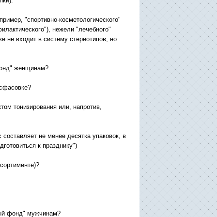
пки).
пример, "спортивно-косметологического"
филактического"), нежели "лечебного"
же не входит в систему стереотипов, но
фонд" женщинам?
асфасовке?
том тонизирования или, напротив,
 составляет не менее десятка упаковок, в
подготовиться к празднику")
ссортименте)?
ный фонд" мужчинам?