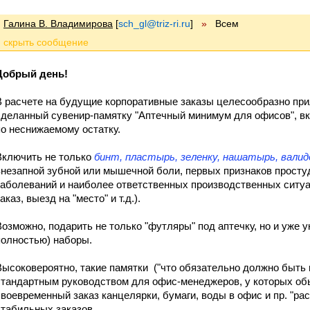
Галина В. Владимирова
[
sch_gl@triz-ri.ru
]
»
Всем
Добрый день!
В расчете на будущие корпоративные заказы целесообразно пр
сделанный сувенир-памятку "Аптечный минимум для офисов", в
по неснижаемому остатку.
Включить не только
бинт, пластырь, зеленку, нашатырь, валид
внезапной зубной или мышечной боли, первых признаков простуды
заболеваний и наиболее ответственных производственных ситуа
аказ, выезд на "место" и т.д.).
Возможно, подарить не только "футляры" под аптечку, но и уже 
полностью) наборы.
Высоковероятно, такие памятки ("что обязательно должно быть 
стандартным руководством для офис-менеджеров, у которых обы
своевременный заказ канцелярки, бумаги, воды в офис и пр. "рас
стабильных заказов.