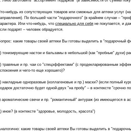
. Либо заготовить "ассортимент подарков" (в зависимости от суммы поку
то-нибудь из сопутствующих товаров или смежных для аптеки услуг (на
аправления). По большей части "подарочного" (в крайнем случае – "про
арактера. Или что-нибудь, что
специально для себя
не покупается, и да
сли подарят – человек обрадуется.
опрос: какие товары своей аптеки Вы готовы выделить в "подарочный 
) тонизирующие настои и бальзамы в небольшой (как "пробные" духи) р
) травяные и пр. чаи со "спецэффектами" (с продекларированным эффек
спокоения и чего-то еще хорошего)?
) накладные одноразовые (коллагеновые и пр.) маски? (если полный курс
одарок достаточно будет одной-двух "на пробу" – в контексте "срочно 
) ароматические свечи и пр. "романтичный" антураж (из имеющегося в а
) иное? (в контексте "здоровье, молодость, красота")
налогично: какие товары своей аптеки Вы готовы выделить в "подароч