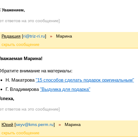
С Уважением,
ет ответов на это сообщение]
Редакция
[
ri@triz-ri.ru
]
»
Марина
Уважаемая Марина!
Обратите внимание на материалы:
Н. Макатрова
"15 способов сделать подарок оригинальным"
Г. Владимирова
"Выдумка для подарка"
Успеха,
ет ответов на это сообщение]
Юрий
[
seyv@kms.perm.ru
]
»
Марина