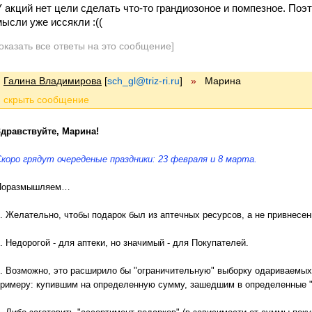
У акций нет цели сделать что-то грандиозоное и помпезное. Поэ
мысли уже иссякли :((
оказать все ответы на это сообщение]
Галина Владимирова
[
sch_gl@triz-ri.ru
]
»
Марина
Здравствуйте, Марина!
С
коро грядут очереденые праздники: 23 февраля и 8 марта.
Поразмышляем…
. Желательно, чтобы подарок был из аптечных ресурсов, а не привнесен
. Недорогой - для аптеки, но значимый - для Покупателей.
. Возможно, это расширило бы "ограничительную" выборку одариваемых 
римеру: купившим на определенную сумму, зашедшим в определенные "п