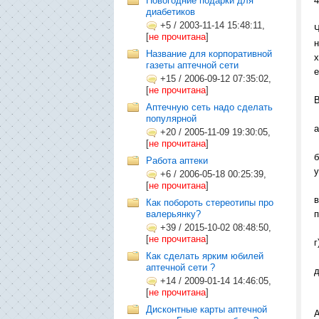
Новогодние подарки для
4
диабетиков
+5
/
2003-11-14 15:48:11,
Ч
[
не прочитана
]
н
Название для корпоративной
х
газеты аптечной сети
е
+15
/
2006-09-12 07:35:02,
[
не прочитана
]
В
Аптечную сеть надо сделать
популярной
а
+20
/
2005-11-09 19:30:05,
[
не прочитана
]
б
Работа аптеки
у
+6
/
2006-05-18 00:25:39,
[
не прочитана
]
в
Как побороть стереотипы про
валерьянку?
п
+39
/
2015-10-02 08:48:50,
[
не прочитана
]
г
Как сделать ярким юбилей
аптечной сети ?
д
+14
/
2009-01-14 14:46:05,
[
не прочитана
]
Дисконтные карты аптечной
А