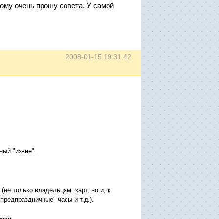
тому очень прошу совета. У самой
2008-01-15 19:31:42
ный "извне".
(не только владельцам карт, но и, к
редпраздничные" часы и т.д.).