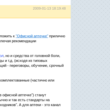
2009-01-13 18:19:48
иложить к
"Офисной аптечке"
прилично
ключая рекомендации
ол
, но и средства от головной боли,
 и т.д. (исходя из типовых
ций - переговоры, обучение, срочный
укомплектованные (частично или
в офисной аптечке") станут
чно и так есть стандарты на
ходников". А для аптеки - это канал