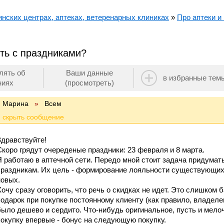
нских центрах, аптеках, ветеренарных клиниках
»
Про аптеки и 
ть с праздниками?
лять об
Ваши данные
в избранные тем
ниях
(просмотреть)
Марина
»
Всем
Здравствуйте!
Скоро грядут очереденые праздники: 23 февраля и 8 марта.
Я работаю в аптечной сети. Передо мной стоит задача придумат
праздникам. Их цель - формирование лояльности существующих
новых.
Хочу сразу оговорить, что речь о скидках не идет. Это слишком 
подарок при покупке постоянному клиенту (как правило, владеле
было дешево и сердито. Что-нибудь оригинальное, пусть и мелоч
покупку впервые - бонус на следующую покупку.