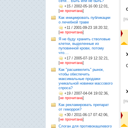
сети... Быть или не быть?
+15
/
2002-05-16 00:12:01,
[
не прочитана
]
Как инициировать публикации
[Н
о лечебной траве
+11
/
2001-09-23 18:20:32,
[
не прочитана
]
Я не буду хранить стволовые
клетки, выделенные из
пуповинной крови, потому
что....
+17
/
2005-07-19 12:32:21,
[
не прочитана
]
Как "расшевелить" рынок,
чтобы обеспечить
максимальные продажи
уникальной новинки массового
спроса?
+19
/
2007-04-04 19:02:36,
[
не прочитана
]
[Н
Как рекламировать препарат
от геморроя?
+30
/
2011-06-17 07:42:06,
[
не прочитана
]
Слоган для противокашлевого