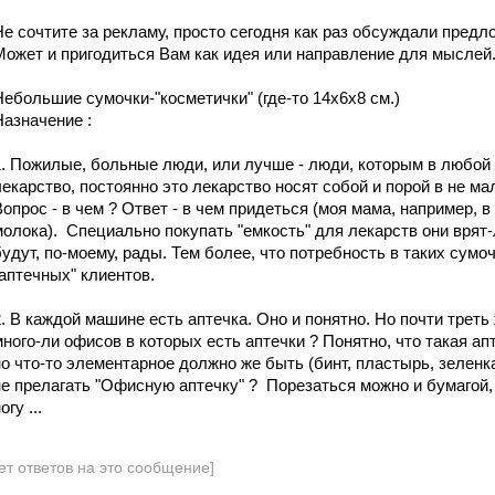
Не сочтите за рекламу, просто сегодня как раз обсуждали предл
Может и пригодиться Вам как идея или направление для мыслей
Небольшие сумочки-"косметички" (где-то 14х6х8 см.)
Назначение :
1. Пожилые, больные люди, или лучше - люди, которым в любой
лекарство, постоянно это лекарство носят собой и порой в не ма
Вопрос - в чем ? Ответ - в чем придеться (моя мама, например, 
молока). Специально покупать "емкость" для лекарств они врят-
будут, по-моему, рады. Тем более, что потребность в таких с
"аптечных" клиентов.
2. В каждой машине есть аптечка. Оно и понятно. Но почти треть
много-ли офисов в которых есть аптечки ? Понятно, что такая ап
но что-то элементарное должно же быть (бинт, пластырь, зеленка
не прелагать "Офисную аптечку" ? Порезаться можно и бумагой,
огу ...
ет ответов на это сообщение]