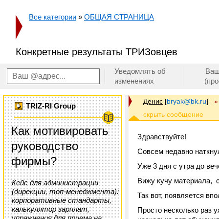
Все категории
»
ОБЩАЯ СТРАНИЦА
Конкретные результаты ТРИЗовцев
Уведомлять об
Ваш
изменениях
(пр
Денис
[
bryak@bk.ru
]
»
TRIZ-RI Group
Как мотивировать
Здравствуйте!
руководство
Совсем недавно наткну
фирмы?
Уже 3 дня с утра до ве
Вижу кучу материала, с
Кейс для администрации
(дирекции, топ-менеджмента):
Так вот, появляется вп
корпоративные стандарты,
калькулятор зарплат,
Просто несколько раз у
упражнения для приема на