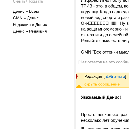
и эффективно поступал
Скрыть / Показать
ТРИЗ - это, в общем, к
Денис » Всем
подушку. Когда надоеда
новый вид спорта и раз
GMN » Денис
Ой-ЁЁЁЁЁЁЁ!!!!!!!!! Ну
Редакция » Денис
на вещи многомерно - и
Денис » Редакция
от техники до семейной
Решайте сами: есть ли 
GMN "Все оттенки мысл
[Нет ответов на это сообщ
Редакция
[
ri@triz-ri.ru
]
Уважаемый Денис!
Просто несколько раз
несколько лет обучения
Я конечно понимаю, чт