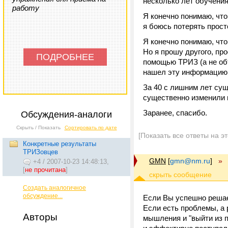
несколько лет обучения
работу
Я конечно понимаю, что
я боюсь потерять прост
Я конечно понимаю, что
Но я прошу другого, пр
ПОДРОБНЕЕ
помощью ТРИЗ (а не объ
нашел эту информацию
За 40 с лишним лет су
существенно изменили 
Заранее, спасибо.
Обсуждения-аналоги
Скрыть / Показать
Сортировать по дате
[Показать все ответы на э
Конкретные результаты
ТРИЗовцев
GMN
[
gmn@nm.ru
]
»
+4
/
2007-10-23 14:48:13,
[
не прочитана
]
Создать аналогичное
обсуждение...
Если Вы успешно решает
Если есть проблемы, а 
Авторы
мышления и "выйти из п