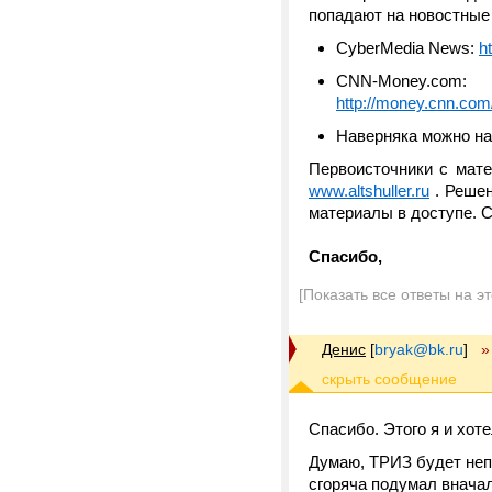
попадают на новостные 
CyberMedia News:
h
CNN-Money.com:
http://money.cnn.co
Наверняка можно на
Первоисточники с мат
www.altshuller.ru
. Решен
материалы в доступе. С
Спасибо,
[Показать все ответы на э
Денис
[
bryak@bk.ru
]
»
Спасибо. Этого я и хот
Думаю, ТРИЗ будет непл
сгоряча подумал вначал