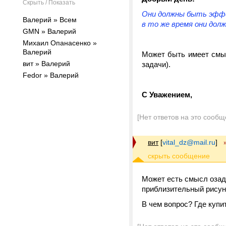
Скрыть / Показать
Они должны быть эффе
Валерий » Всем
в то же время они до
GMN » Валерий
Михаил Опанасенко »
Валерий
Может быть имеет смы
вит » Валерий
задачи).
Fedor » Валерий
С Уважением,
[Нет ответов на это сообщ
вит
[
vital_dz@mail.ru
]
Может есть смысл озад
приблизительный рисуно
В чем вопрос? Где купит