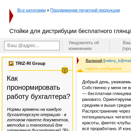
Все категории
»
Продвижение печатной продукции
Стойки для дистрибуции бесплатного глянц
Уведомлять об
Ваш
изменениях
(пр
Валерий
[
valery_k@mail
TRIZ-RI Group
Как
Добрый день, уважаемы
пронормировать
Собственно у меня не в
— бесплатная глянцевая
работу бухгалтера?
рановато. Ориентируемс
средним и выше среднег
Нормы времени на каждую
Распространение через
бухгалтерскую операцию - в
потенциальных читател
готовом пакете документов,
красоты, финтес-клубы,
методик и технологий для
всё проработано. И кон
управления бухгалтерией "RI-