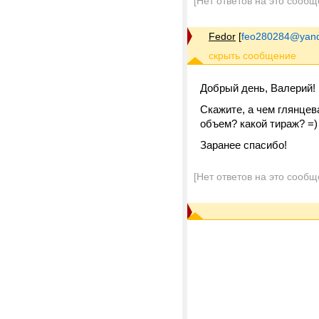
[Нет ответов на это сообщ
Fedor
[
feo280284@yand
Добрый день, Валерий!
Скажите, а чем глянцев
объем? какой тираж? =) 
Заранее спасибо!
[Нет ответов на это сообщ