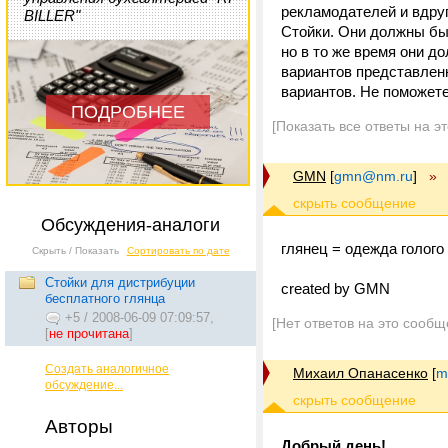
рекламодателей и вдруг
BILLER"
Стойки. Они должны бы
но в то же время они д
вариантов представлен
вариантов. Не поможет
ПОДРОБНЕЕ
[Показать все ответы на э
GMN
[
gmn@nm.ru
]
»
Обсуждения-аналоги
глянец = одежда голого
Скрыть / Показать
Сортировать по дате
Стойки для дистрибуции
created by GMN
бесплатного глянца
+5
/
2008-06-09 07:09:57,
[Нет ответов на это сообщ
[
не прочитана
]
Создать аналогичное
Михаил Опанасенко
[
m
обсуждение...
Авторы
Добрый день!