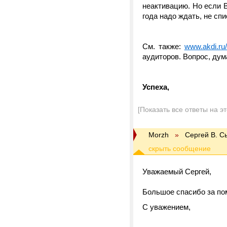
неактивацию. Но если В
года надо ждать, не сп
См. также:
www.akdi.ru
аудиторов. Вопрос, дум
Успеха,
[Показать все ответы на э
Morzh
»
Cергей В. С
Уважаемый Сергей,
Большое спасибо за по
С уважением,