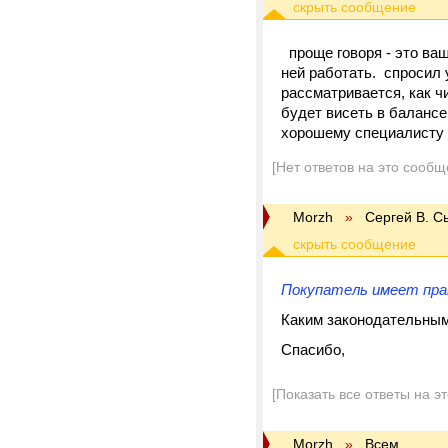
проще говоря - это ваш
ней работать. спросил у
рассматривается, как ч
будет висеть в балансе
хорошему специалисту 
[Нет ответов на это сообщ
Morzh
»
Cергей В. С
Покупатель имеет прав
Каким законодательным
Спасибо,
[Показать все ответы на э
Morzh
»
Всем