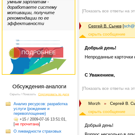
умным зарплатам -
доработаете систему
[Показать все ответы на э
мотивации, получите
рекомендации по ее
эффективности
Cергей В. Сычев
[
sch@tr
Добрый день!
ПОДРОБНЕЕ
Непроданные карточки 
С Уважением,
Обсуждения-аналоги
[Показать все ответы на э
Скрыть / Показать
Сортировать по дате
Morzh
»
Cергей В. С
Анализ ресурсов: разработка
услуги (рождение и
перевоплощение)
+15
/
2009-07-16 13:51:01,
[
не прочитана
]
Добрый день!
О ликвидности страховых
Вопрос несколько в дру