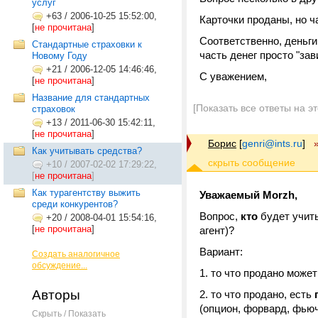
услуг
+63
/
2006-10-25 15:52:00,
Карточки проданы, но ча
[
не прочитана
]
Соответственно, деньги
Стандартные страховки к
часть денег просто "зав
Новому Году
+21
/
2006-12-05 14:46:46,
С уважением,
[
не прочитана
]
Название для стандартных
[Показать все ответы на э
страховок
+13
/
2011-06-30 15:42:11,
[
не прочитана
]
Борис
[
genri@ints.ru
]
Как учитывать средства?
+10
/
2007-02-02 17:29:22,
[
не прочитана
]
Как турагентству выжить
Уважаемый Morzh,
среди конкурентов?
Вопрос,
кто
будет учиты
+20
/
2008-04-01 15:54:16,
[
не прочитана
]
агент)?
Вариант:
Создать аналогичное
обсуждение...
то что продано может
Авторы
то что продано, есть
(опцион, форвард, фьюч
Скрыть / Показать