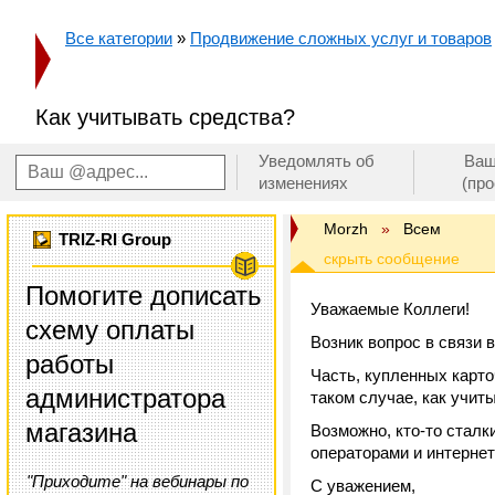
Все категории
»
Продвижение сложных услуг и товаров
Как учитывать средства?
Уведомлять об
Ваш
изменениях
(пр
Morzh
»
Всем
TRIZ-RI Group
Помогите дописать
Уважаемые Коллеги!
схему оплаты
Возник вопрос в связи 
работы
Часть, купленных карто
администратора
таком случае, как учит
магазина
Возможно, кто-то сталк
операторами и интерне
"Приходите" на вебинары по
С уважением,