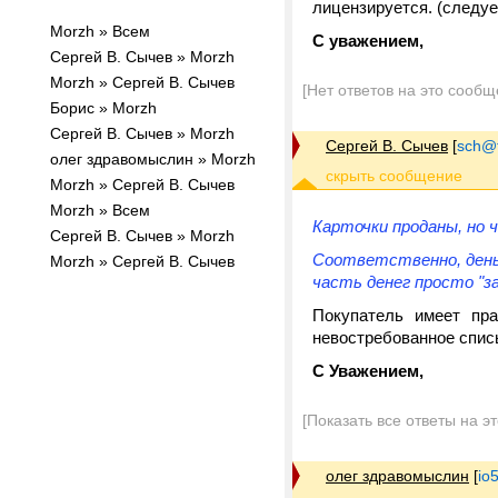
лицензируется. (следуе
Morzh » Всем
С уважением,
Cергей В. Сычев » Morzh
Morzh » Cергей В. Сычев
[Нет ответов на это сообщ
Борис » Morzh
Сергей В. Сычев » Morzh
Сергей В. Сычев
[
sch@tr
олег здравомыслин » Morzh
Morzh » Cергей В. Сычев
Morzh » Всем
Карточки проданы, но 
Сергей В. Сычев » Morzh
Соответственно, деньг
Morzh » Cергей В. Сычев
часть денег просто "з
Покупатель имеет пра
невостребованное спис
С Уважением,
[Показать все ответы на э
олег здравомыслин
[
io