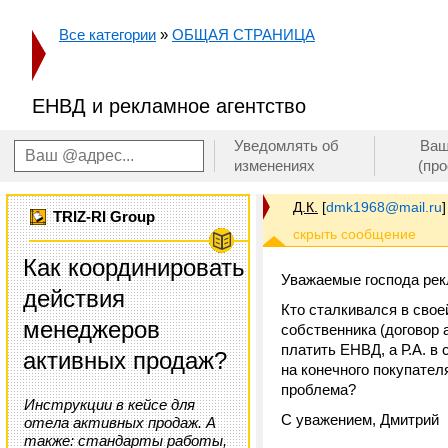
Все категории
»
ОБЩАЯ СТРАНИЦА
ЕНВД и рекламное агентство
Уведомлять об
Ваш
изменениях
(пр
Д.К.
[
dmk1968@mail.ru
]
TRIZ-RI Group
Как координировать
Уважаемые господа рек
действия
Кто сталкивался в свое
менеджеров
собственника (договор а
платить ЕНВД, а Р.А. в
активных продаж?
на конечного покупателя
проблема?
Инструкции в кейсе для
С уважением, Дмитрий
отела активных продаж. А
также: стандарты работы,