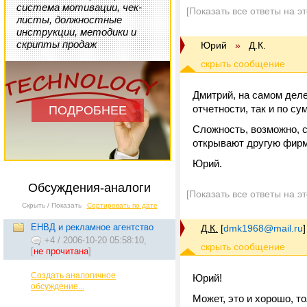
система мотивации, чек-
[Показать все ответы на э
листы, должностные
инструкции, методики и
скрипты продаж
Юрий
»
Д.К.
Дмитрий, на самом деле 
отчетности, так и по с
ПОДРОБНЕЕ
Сложность, возможно, 
открывают другую фирм
Юрий.
Обсуждения-аналоги
[Показать все ответы на э
Скрыть / Показать
Сортировать по дате
ЕНВД и рекламное агентство
Д.К.
[
dmk1968@mail.ru
]
+4
/
2006-10-20 05:58:10,
[
не прочитана
]
Создать аналогичное
Юрий!
обсуждение...
Может, это и хорошо, то