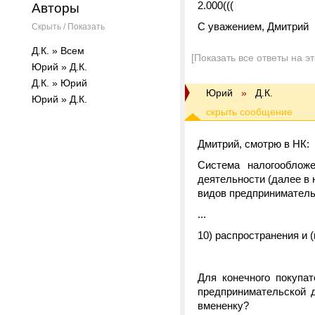
2.000(((
Авторы
С уважением, Дмитрий
Скрыть / Показать
Д.К. » Всем
[Показать все ответы на э
Юрий » Д.К.
Д.К. » Юрий
Юрий
»
Д.К.
Юрий » Д.К.
Дмитрий, смотрю в НК:
Система налогооблож
деятельности (далее в 
видов предприниматель
...
10) распространения и 
Для конечного покупа
предпринимательской д
вмененку?