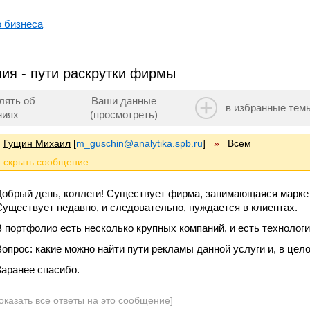
о бизнеса
ия - пути раскрутки фирмы
лять об
Ваши данные
в избранные тем
ниях
(просмотреть)
Гущин Михаил
[
m_guschin@analytika.spb.ru
]
»
Всем
Добрый день, коллеги! Существует фирма, занимающаяся марке
Существует недавно, и следовательно, нуждается в клиентах.
В портфолио есть несколько крупных компаний, и есть технолог
Вопрос: какие можно найти пути рекламы данной услуги и, в цел
Заранее спасибо.
оказать все ответы на это сообщение]