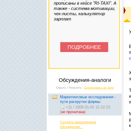
прописаны в кейсе "RI-TAXI". А
также - система мотивации,
чек-листы, калькулятор
зарплат
ПОДРОБНЕЕ
Обсуждения-аналоги
Скрыть / Показать
Сортировать по дате
Маркетинговые исследования -
пути раскрутки фирмы
+11
/
2006-01-05 15:10:33,
[
не прочитана
]
Создать аналогичное
обсуждение...