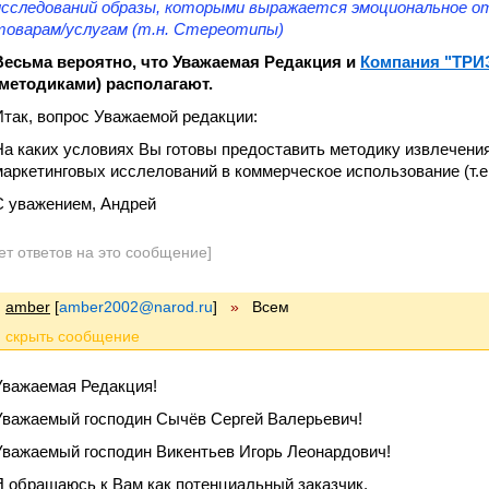
исследований образы, которыми выражается эмоциональное о
товарам/услугам (т.н. Стереотипы)
Весьма вероятно, что Уважаемая Редакция и
Компания "ТРИ
(методиками) располагают.
Итак, вопрос Уважаемой редакции:
На каких условиях Вы готовы предоставить методику извлечени
маркетинговых исслелований в коммерческое использование (т.е
С уважением, Андрей
ет ответов на это сообщение]
amber
[
amber2002@narod.ru
]
»
Всем
Уважаемая Редакция!
Уважаемый господин Сычёв Сергей Валерьевич!
Уважаемый господин Викентьев Игорь Леонардович!
Я обращаюсь к Вам как потенциальный заказчик.