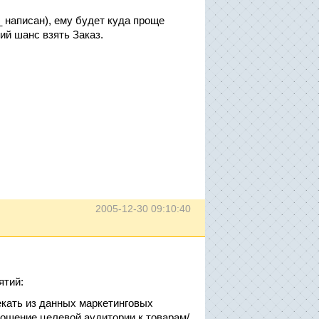
_ написан), ему будет куда проще
ий шанс взять Заказ.
2005-12-30 09:10:40
ятий:
кать из данных маркетинговых
ошение целевой аудитории к товарам/