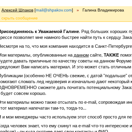
Алексей Шпаков
[
mail@shpakov.com
]
»
Галина Владимирова
Присоединяюсь к Уважаемой Галине
. Ряд больших хороших п
прессе позволяет мне намного быстрее найти путь к сердцу Зака
Несмотря на то, что моя компания находится в Санкт-Петербурге
Мои материалы, опубликованные на
данном
сайте,
ТАКЖЕ
помог
будете давать приличные по качеству советы на данном Форуме
предложит Вам написать материал. И это может стать отличным
Публикации (особенно НЕ ОЧЕНЬ свежие, с датой "подальше" от
помогают сломать лед недоверия и изначально дают некоторый 
ОДНОВРЕМЕННО сможете дать почитать потенциальному Заказчи
- будет совсем хорошо.
Эти материалы можно также отсылать по e-mail, сопровождая и
тот материал напечатан там-то, тогда-то...
Я и мои менеджеры часто используем этот способ просто для п
Когда человек знает, что ему скинут на e-mail что-то интересное 
прайсов) - он куда охотнее дает свои контакты и ФИО.