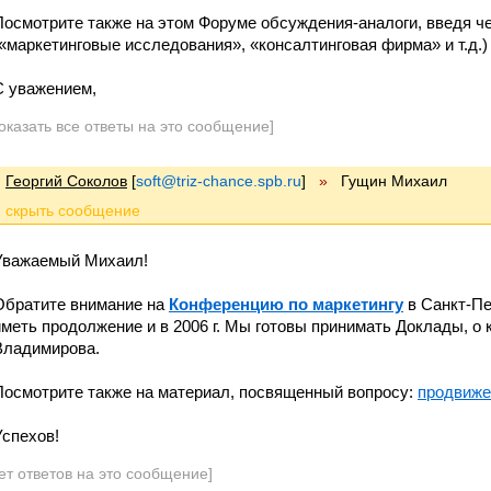
Посмотрите также на этом Форуме обсуждения-аналоги, введя ч
(«маркетинговые исследования», «консалтинговая фирма» и т.д
С уважением,
оказать все ответы на это сообщение]
Георгий Соколов
[
soft@triz-chance.spb.ru
]
»
Гущин Михаил
Уважаемый Михаил!
Обратите внимание на
Конференцию по маркетингу
в Санкт-Пе
иметь продолжение и в 2006 г. Мы готовы принимать Доклады, о
Владимирова.
Посмотрите также на материал, посвященный вопросу:
продвиже
Успехов!
ет ответов на это сообщение]