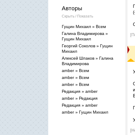
Авторы
Скрыть / Показать
Гущин Михаил » Всем
Галина Владимирова »
[П
Гущин Михаил
Георгий Соколов » Гущин
Михаил
Алексей Шпаков » Галина
Владимирова
amber » Всем
amber » Всем
amber » Всем
Редакция » amber
amber » Редакция
Редакция » amber
amber » Гущин Михаил
[Н