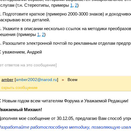
услугам (т.н. Стереотипы, примеры
1
,
2
)
2. Подготовите краткое (примерно 2000-3000 знаков) и доходчив
раскрываю всех деталей.
3. Укажите в описании несколько ссылок на методики преобразо
решения (примеры
1
,
2
)
4. Разошлите электронной почтой по рекламным отделам предпри
С уважением, Андрей
ет ответов на это сообщение]
amber
[
amber2002@narod.ru
]
»
Всем
С Новым годом всем читателям Форума и Уважаемой Редакции!
Уважаемый Михаил!
Дополняя мое сообщение от 30.12.05, предлагаю Вам способ упро
Разработайте работоспособную методику, позволяющую извл