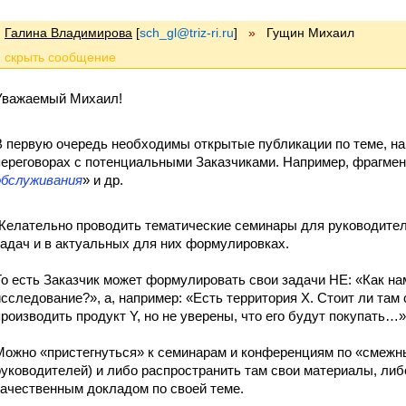
Галина Владимирова
[
sch_gl@triz-ri.ru
]
»
Гущин Михаил
Уважаемый Михаил!
В первую очередь необходимы открытые публикации по теме, на
переговорах с потенциальными Заказчиками. Например, фрагмен
обслуживания
» и др.
Желательно проводить тематические семинары для руководител
задач и в актуальных для них формулировках.
То есть Заказчик может формулировать свои задачи НЕ: «Как на
исследование?», а, например: «Есть территория Х. Стоит ли там
производить продукт Y, но не уверены, что его будут покупать…»
Можно «пристегнуться» к семинарам и конференциям по «смежны
руководителей) и либо распространить там свои материалы, либ
качественным докладом по своей теме.