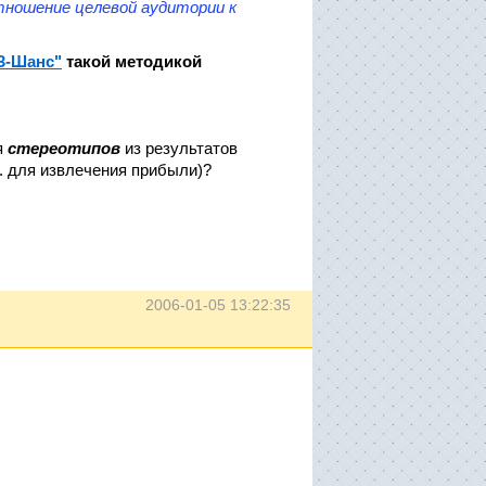
тношение целевой аудитории к
З-Шанс"
такой методикой
я
стереотипов
из результатов
. для извлечения прибыли)?
2006-01-05 13:22:35