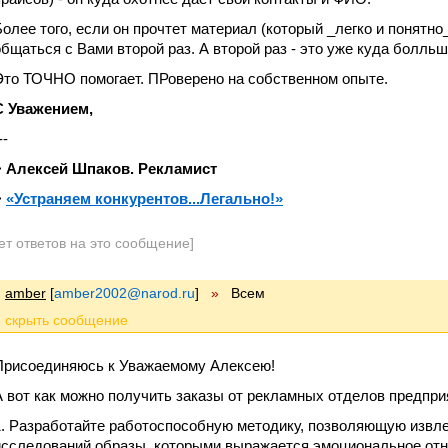
Более того, если он прочтет материал (который _легко и понятно
общаться с Вами второй раз. А второй раз - это уже куда болльш
Это ТОЧНО помогает. ПРоверено на собственном опыте.
С Уважением,
--
>
Алексей Шпаков. Рекламист
>
«Устраняем конкурентов...Легально!»
ет ответов на это сообщение]
amber
[
amber2002@narod.ru
]
»
Всем
Присоединяюсь к Уважаемому Алексею!
А вот как можно получить заказы от рекламных отделов предпри
1. Разработайте работоспособную методику, позволяющую извле
исследований образы, которыми выражается эмоциональное отн