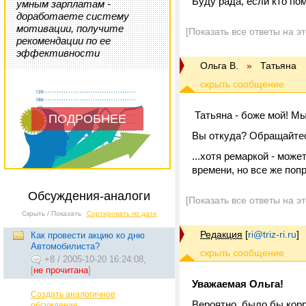
Буду рада, если кто по
умным зарплатам -
доработаете систему
мотивации, получите
[Показать все ответы на э
рекомендации по ее
эффективности
Ольга В.
»
Татьяна
Татьяна - боже мой! Мы
ПОДРОБНЕЕ
Вы откуда? Обращайтес
...хотя ремаркой - може
времени, но все же поп
Обсуждения-аналоги
[Показать все ответы на э
Скрыть / Показать
Сортировать по дате
Редакция
[
ri@triz-ri.ru
]
Как провести акцию ко дню
Автомобилиста?
+8
/
2005-10-20 16:24:08,
[
не прочитана
]
Уважаемая Ольга!
Создать аналогичное
Вероятно, было бы корр
обсуждение...