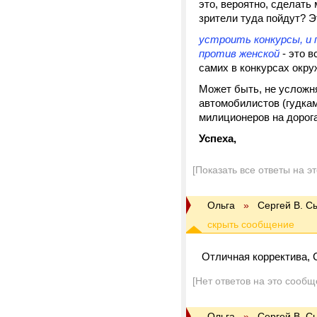
это, вероятно, сделать
зрители туда пойдут? Э
устроить конкурсы, и 
против женской
- это 
самих в конкурсах окру
Может быть, не усложня
автомобилистов (гудками
милиционеров на дорогах
Успеха,
[Показать все ответы на э
Ольга
»
Сергей В. С
Отличная корректива, 
[Нет ответов на это сообщ
Ольга
»
Сергей В. С