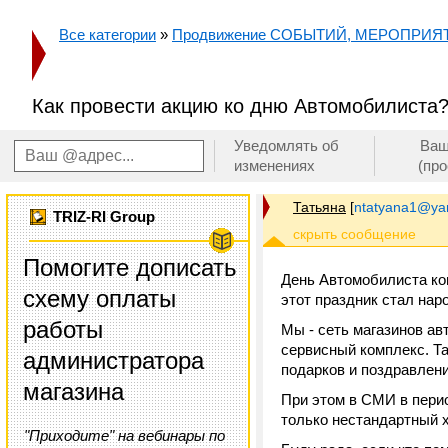
Все категории
»
Продвижение СОБЫТИЙ, МЕРОПРИЯ
Как провести акцию ко дню Автомобилиста
Уведомлять об
Ваш
изменениях
(пр
Татьяна
[
ntatyana1@ya
TRIZ-RI Group
Помогите дописать
День Автомобилиста кон
схему оплаты
этот праздник стал нар
работы
Мы - сеть магазинов ав
сервисный комплекс. Та
администратора
подарков и поздравлени
магазина
При этом в СМИ в перио
только нестандартный 
"Приходите" на вебинары по