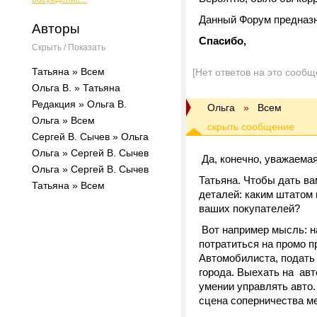
Данный Форум предназн
Авторы
Спасибо,
Скрыть / Показать
Татьяна » Всем
[Нет ответов на это сообщ
Ольга В. » Татьяна
Редакция » Ольга В.
Ольга
»
Всем
Ольга » Всем
Сергей В. Сычев » Ольга
Ольга » Сергей В. Сычев
Да, конечно, уважаема
Ольга » Сергей В. Сычев
Татьяна. Чтобы дать ва
Татьяна » Всем
деталей: каким штатом 
ваших покупателей?
Вот например мысль: на
потратиться на промо п
Автомобилиста, подать 
города. Выехать на авт
умении управлять авто
сцена соперничества м