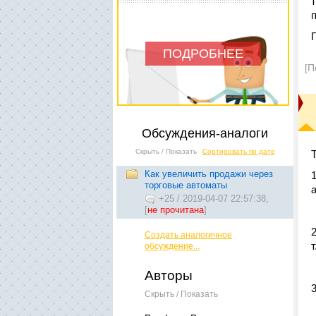
ПОДРОБНЕЕ
[П
Обсуждения-аналоги
Скрыть / Показать
Сортировать по дате
Как увеличить продажи через
торговые автоматы
+25
/
2019-04-07 22:57:38,
[
не прочитана
]
Создать аналогичное
обсуждение...
Авторы
Скрыть / Показать