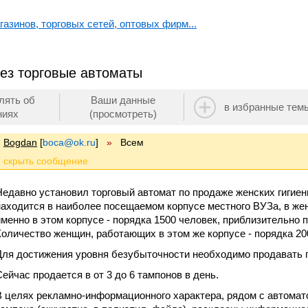
азинов, торговых сетей, оптовых фирм...
рез торговые автоматы
лять об
Ваши данные
в избранные тем
ниях
(просмотреть)
Bogdan
[
boca@ok.ru
]
»
Всем
Недавно установил торговый автомат по продаже женских гигиен
находится в наиболее посещаемом корпусе местного ВУЗа, в же
именно в этом корпусе - порядка 1500 человек, приблизительно 
Количество женщин, работающих в этом же корпусе - порядка 20
Для достижения уровня безубыточности необходимо продавать п
Сейчас продается в от 3 до 6 тампонов в день.
В целях рекламно-информационного характера, рядом с автомат