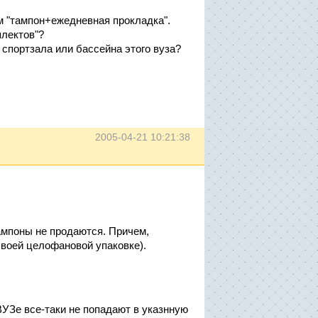
м "тампон+ежедневная прокладка".
плектов"?
 спортзала или бассейна этого вуза?
2005-04-21 10:21:38
тампоны не продаются. Причем,
своей целофановой упаковке).
ВУЗе все-таки не попадают в указнную