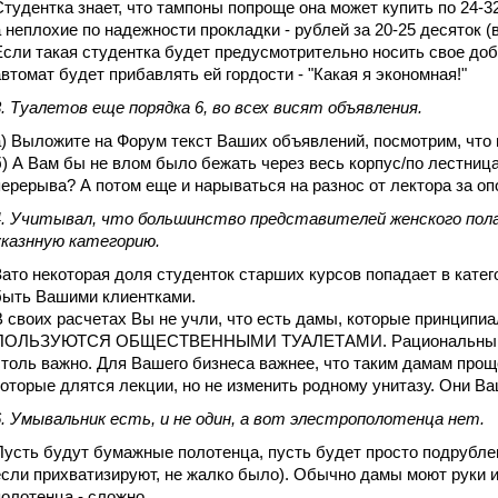
Студентка знает, что тампоны попроще она может купить по 24-32 
а неплохие по надежности прокладки - рублей за 20-25 десяток 
Если такая студентка будет предусмотрительно носить свое доб
автомат будет прибавлять ей гордости - "Какая я экономная!"
3. Туалетов еще порядка 6, во всех висят объявления.
а) Выложите на Форум текст Ваших объявлений, посмотрим, что
б) А Вам бы не влом было бежать через весь корпус/по лестница
перерыва? А потом еще и нарываться на разнос от лектора за о
4. Учитывал, что большинство представителей женского пола
указнную категорию.
Зато некоторая доля студенток старших курсов попадает в кате
быть Вашими клиентками.
В своих расчетах Вы не учли, что есть дамы, которые принцип
ПОЛЬЗУЮТСЯ ОБЩЕСТВЕННЫМИ ТУАЛЕТАМИ. Рациональны или 
столь важно. Для Вашего бизнеса важнее, что таким дамам прощ
которые длятся лекции, но не изменить родному унитазу. Они В
6. Умывальник есть, и не один, а вот элестрополотенца нет.
Пусть будут бумажные полотенца, пусть будет просто подрубле
если прихватизируют, не жалко было). Обычно дамы моют руки и
полотенца - сложно.