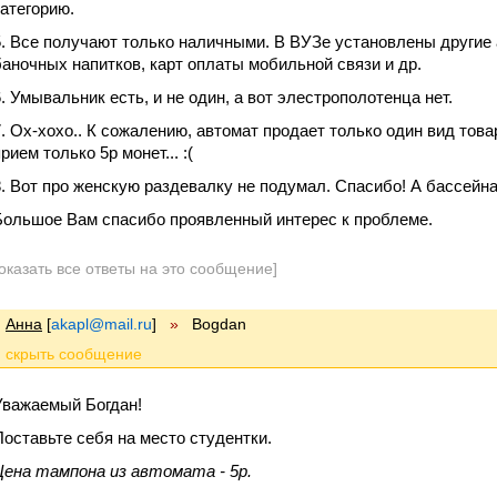
категорию.
5. Все получают только наличными. В ВУЗе установлены другие
баночных напитков, карт оплаты мобильной связи и др.
6. Умывальник есть, и не один, а вот элестрополотенца нет.
7. Ох-хохо.. К сожалению, автомат продает только один вид това
рием только 5р монет... :(
8. Вот про женскую раздевалку не подумал. Спасибо! А бассейна 
Большое Вам спасибо проявленный интерес к проблеме.
оказать все ответы на это сообщение]
Анна
[
akapl@mail.ru
]
»
Bogdan
Уважаемый Богдан!
Поставьте себя на место студентки.
Цена тампона из автомата - 5р.