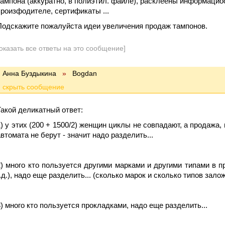
тампона (аккуратно, в полиэтил. файле), расклеены информацио
произфодителе, сертификаты ...
Подскажите пожалуйста идеи увеличения продаж тампонов.
оказать все ответы на это сообщение]
Анна Буздыкина
»
Bogdan
Такой деликатный ответ:
1) у этих (200 + 1500/2) женщин циклы не совпадают, а продажа, 
автомата не берут - значит надо разделить...
2) много кто пользуется другими марками и другими типами в п
т.д.), надо еще разделить... (сколько марок и сколько типов зало
3) много кто пользуется прокладками, надо еще разделить...