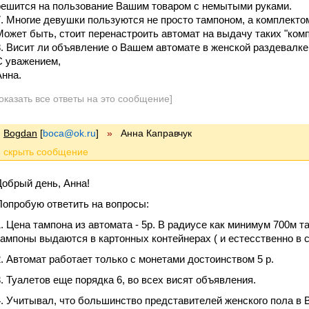
решится на пользование Вашим товаром с немытыми руками.
7. Многие девушки пользуются не просто тампоном, а комплекто
Может быть, стоит перенастроить автомат на выдачу таких "ком
8. Висит ли объявление о Вашем автомате в женской раздевалке
С уважением,
Анна.
оказать все ответы на это сообщение]
Bogdan
[
boca@ok.ru
]
»
Анна Каправчук
Добрый день, Анна!
Попробую ответить на вопросы:
1. Цена тампона из автомата - 5р. В радиусе как минимум 700м 
тампоны выдаются в картонных контейнерах ( и естесственно в 
2. Автомат работает только с монетами достоинством 5 р.
3. Туалетов еще порядка 6, во всех висят объявления.
4. Учитывал, что большинство представителей женского пола в 