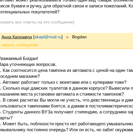
лисок бумаги и ручку, для обратной связи и записи пожеланий. 
потенциальных покупателей?
оказать все ответы на это сообщение]
Анна Каправчук
[
akapl@mail.ru
]
»
Bogdan
Уважаемый Богдан!
Пара уточняющих вопросов.
1. Как соотносится цена тампона из автомата с ценой на один та
соседнем магазине?
2. Автомат работает только с монетами или с купюрами тоже?
3. Сколько еще дамских туалетов в данном корпусе? Вывесили л
указанием места установки автомата и стоимости тампонов?
4. В своих расчетах Вы могли не учесть, что девственницы и д
пользоваться тампонами боятся, а дамам в постклимактерическо
5. Студенты данного ВУЗа получают стипендию, а сотрудники за
карты?
6. Может быть, поблизости просто нет работающего умывальник
умывальнику постоянно очередь? Или он есть, но забит окуркам