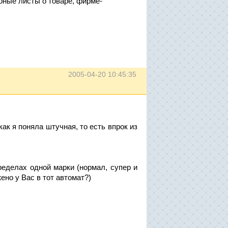
оные листы о товаре, фирме-
2005-04-20 10:45:35
как я поняла штучная, то есть впрок из
ределах одной марки (нормал, супер и
жено у Вас в тот автомат?)