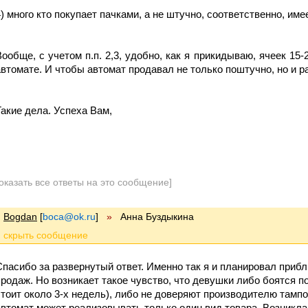
4) много кто покупает пачками, а не штучно, соответственно, имее
Вообще, с учетом п.п. 2,3, удобно, как я прикидываю, ячеек 1
автомате. И чтобы автомат продавал не только поштучно, но и р
Такие дела. Успеха Вам,
оказать все ответы на это сообщение]
Bogdan
[
boca@ok.ru
]
»
Анна Буздыкина
Спасибо за развернутый ответ. Именно так я и планировал при
продаж. Но возникает такое чувство, что девушки либо боятся п
стоит около 3-х недель), либо не доверяют производителю тампо
автомат может реализовывать только один вид товара. Возникла