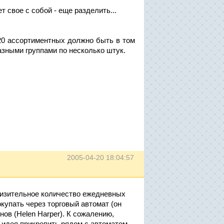
т свое с собой - еще разделить...
5-20 ассортиментных должно быть в том
азными группами по несколько штук.
2005-04-20 18:04:57
близительное количество ежедневных
окупать через торговый автомат (он
нов (Helen Harper). К сожалению,
 идея прикрепить рядом с автоматом