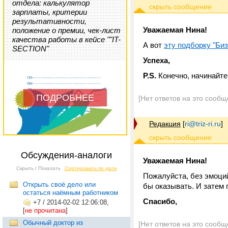
отдела: калькулятор
зарплаты, критерии
результативности,
Уважаемая Нина!
положение о премии, чек-лист
качества работы в кейсе ""IT-
А вот
эту подборку "Би
SECTION"
Успеха,
P.S.
Конечно, начинайте
ПОДРОБНЕЕ
[Нет ответов на это сообщ
Редакция
[
ri@triz-ri.ru
]
Обсуждения-аналоги
Уважаемая Нина!
Скрыть / Показать
Сортировать по дате
Пожалуйста, без эмоций
Открыть своё дело или
бы оказывать. И затем
остаться наёмным работником
Спасибо,
+7
/
2014-02-02 12:06:08,
[
не прочитана
]
Обычный доктор из
[Нет ответов на это сообщ