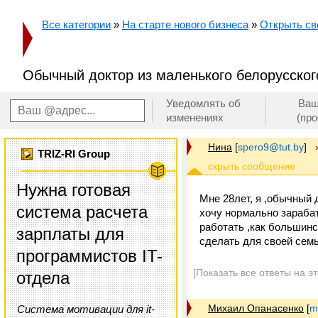
Все категории
»
На старте нового бизнеса
»
Открыть св
Обычный доктор из маленького белорусског
Уведомлять об
Ваш
изменениях
(пр
Нина
[
spero9@tut.by
]
TRIZ-RI Group
Нужна готовая
Мне 28лет, я ,обычный 
система расчета
хочу нормально зарабат
работать ,как большинст
зарплаты для
сделать для своей семь
программистов IT-
[Показать все ответы на э
отдела
Михаил Опанасенко
[
m
Система мотивации для it-