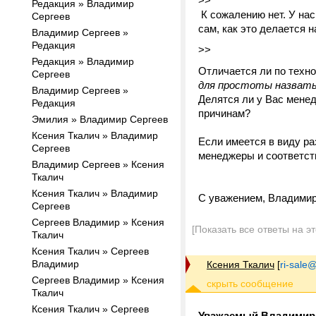
>>
Редакция » Владимир
К сожалению нет. У нас
Сергеев
сам, как это делается н
Владимир Сергеев »
Редакция
>>
Редакция » Владимир
Отличается ли по техн
Сергеев
для простоты назвать
Владимир Сергеев »
Делятся ли у Вас менед
Редакция
причинам?
Эмилия » Владимир Сергеев
Ксения Ткалич » Владимир
Если имеется в виду ра
Сергеев
менеджеры и соответств
Владимир Сергеев » Ксения
Ткалич
Ксения Ткалич » Владимир
С уважением, Владимир
Сергеев
Сергеев Владимир » Ксения
[Показать все ответы на э
Ткалич
Ксения Ткалич » Сергеев
Владимир
Ксения Ткалич
[
ri-sale@t
Сергеев Владимир » Ксения
Ткалич
Ксения Ткалич » Сергеев
Уважаемый Владимир