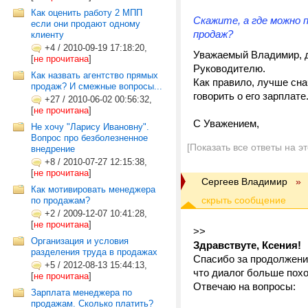
Как оценить работу 2 МПП
Скажите, а где можно
если они продают одному
продаж?
клиенту
+4
/
2010-09-19 17:18:20,
Уважаемый Владимир, д
[
не прочитана
]
Руководителю.
Как назвать агентство прямых
Как правило, лучше сна
продаж? И смежные вопросы...
говорить о его зарплате
+27
/
2010-06-02 00:56:32,
[
не прочитана
]
С Уважением,
Не хочу "Ларису Ивановну".
Вопрос про безболезненное
[Показать все ответы на э
внедрение
+8
/
2010-07-27 12:15:38,
[
не прочитана
]
Сергеев Владимир
»
Как мотивировать менеджера
по продажам?
+2
/
2009-12-07 10:41:28,
[
не прочитана
]
>>
Организация и условия
Здравствуте, Ксения!
разделения труда в продажах
Спасибо за продолжение 
+5
/
2012-08-13 15:44:13,
что диалог больше похо
[
не прочитана
]
Отвечаю на вопросы:
Зарплата менеджера по
продажам. Сколько платить?