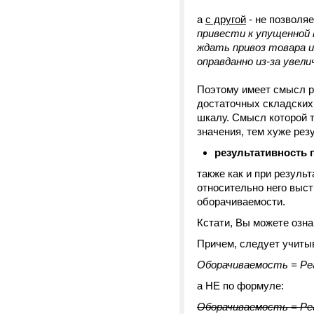
а
с другой
- не позволяе
привести к упущенной 
ждать привоз товара 
оправданно из-за увели
Поэтому имеет смысл р
достаточных складских 
шкалу. Смысл которой т
значения, тем хуже рез
результативность 
также как и при резуль
относительно него выс
оборачиваемости.
Кстати, Вы можете озна
Причем, следует учиты
Оборачиваемость = Реа
а НЕ по формуле:
Оборачиваемость = Реа