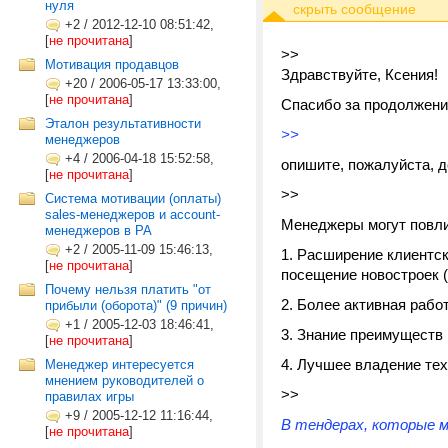
нуля
+2
/
2012-12-10 08:51:42,
[
не прочитана
]
>>
Мотивация продавцов
Здравствуйте, Ксения!
+20
/
2006-05-17 13:33:00,
[
не прочитана
]
Спасибо за продолжени
Эталон результативности
>>
менеджеров
+4
/
2006-04-18 15:52:58,
опишите, пожалуйста, д
[
не прочитана
]
>>
Система мотивации (оплаты)
sales-менеджеров и account-
Менеджеры могут повл
менеджеров в РА
+2
/
2005-11-09 15:46:13,
1. Расширение клиентск
[
не прочитана
]
посещение новостроек 
Почему нельзя платить "от
2. Более активная рабо
прибыли (оборота)" (9 причин)
+1
/
2005-12-03 18:46:41,
3. Знание преимуществ 
[
не прочитана
]
4. Лучшее владение тех
Менеджер интересуется
мнением руководителей о
>>
правилах игры
+9
/
2005-12-12 11:16:44,
В тендерах, которые 
[
не прочитана
]