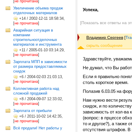
[
не прочитана
]
Увеличение объема продаж
Успеха,
отделочных материалов
+14
/
2002-12-11 18:58:34,
[Показать все ответы на э
[
не прочитана
]
Аварийная ситуация в
компании
Владимир Сергеев
[
Tra
строительноотделочных
материалов и инструмента
+11
/
2005-01-10 03:14:29,
[
не прочитана
]
Здравствуйте, уважаем
Зарплата МПП в зависимости
от размера предоставляемых
Не думал, что Вы работ
скидок
Если я правильно понял
+6
/
2004-02-03 21:03:13,
[
не прочитана
]
столь короткое время.
Коллективная работа над
Полазив 6.03.05 на фор
сложной продажей
+8
/
2004-09-07 12:33:02,
Нам нужно вести резуль
[
не прочитана
]
скидок, и по количеству
Зарплата от прибыли
зависимость от кол-ва к
+6
/
2011-10-02 14:42:35,
(вопрос: в прцессе обх
[
не прочитана
]
то и другое?), а также
Всё продали! Нет работы у
отсутствия штрафов. В