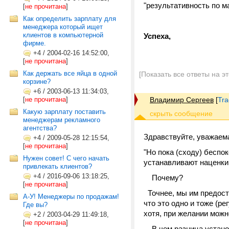
"результативность по 
[
не прочитана
]
Как определить зарплату для
менеджера который ищет
клиентов в компьютерной
Успеха,
фирме.
+4
/
2004-02-16 14:52:00,
[
не прочитана
]
Как держать все яйца в одной
[Показать все ответы на э
корзине?
+6
/
2003-06-13 11:34:03,
[
не прочитана
]
Владимир Сергеев
[
Tra
Какую зарплату поставить
менеджерам рекламного
агентства?
Здравствуйте, уважаем
+4
/
2009-05-28 12:15:54,
[
не прочитана
]
"Но пока (сходу) беспо
Нужен совет! С чего начать
устанавливают наценки 
привлекать клиентов?
+4
/
2016-09-06 13:18:25,
Почему?
[
не прочитана
]
Точнее, мы им предост
А-У! Менеджеры по продажам!
что это одно и тоже (р
Где вы?
хотя, при желании можно
+2
/
2003-04-29 11:49:18,
[
не прочитана
]
В чем разница установ