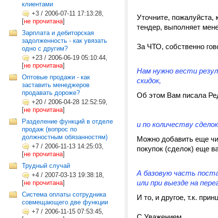
клиентами
+3
/
2006-07-11 17:13:28,
Уточните, пожалуйста, 
[
не прочитана
]
тендер, выполняет мен
Зарплата и дебиторская
задолженность - как увязать
За ЧТО, собственно гов
одно с другим?
+23
/
2006-06-19 05:10:44,
[
не прочитана
]
Нам нужно вести резул
Оптовые продажи - как
скидок,
заставить менеджеров
продавать дороже?
Об этом Вам писала Ре
+20
/
2006-04-28 12:52:59,
[
не прочитана
]
Разделение функций в отделе
и по количеству сделок
продаж (вопрос по
должностным обязанностям)
Можно добавить еще чис
+7
/
2006-11-13 14:25:03,
покупок (сделок) еще в
[
не прочитана
]
Трудный случай
А базовую часть поста
+4
/
2007-03-13 19:38:18,
или при выезде на пере
[
не прочитана
]
Система оплаты сотрудника
И то, и другое, т.к. пр
совмещающего две функции
+7
/
2006-11-15 07:53:45,
С Уважением.