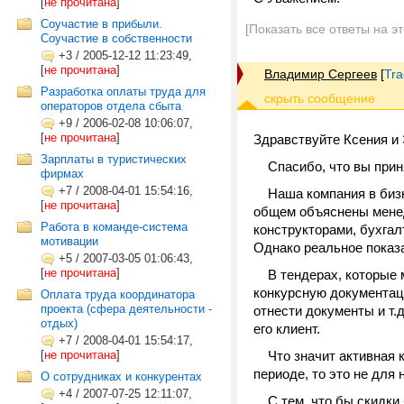
[
не прочитана
]
Соучастие в прибыли.
[Показать все ответы на э
Соучастие в собственности
+3
/
2005-12-12 11:23:49,
[
не прочитана
]
Владимир Сергеев
[
Tra
Разработка оплаты труда для
операторов отдела сбыта
+9
/
2006-02-08 10:06:07,
[
не прочитана
]
Здравствуйте Ксения и
Зарплаты в туристических
Спасибо, что вы приня
фирмах
+7
/
2008-04-01 15:54:16,
Наша компания в бизнес
[
не прочитана
]
общем объяснены менед
Работа в команде-система
конструкторами, бухгал
мотивации
Однако реальное показате
+5
/
2007-03-05 01:06:43,
[
не прочитана
]
В тендерах, которые м
конкурсную документац
Оплата труда координатора
проекта (сфера деятельности -
отнести документы и т.
отдых)
его клиент.
+7
/
2008-04-01 15:54:17,
[
не прочитана
]
Что значит активная к
периоде, то это не для 
О сотрудниках и конкурентах
+4
/
2007-07-25 12:11:07,
С тем, что бы скидки б