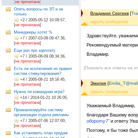
[
не прочитана
]
Опять вопросы по ЗП и не
Владимир Сергеев
[
Tra
только
+2
/
2005-05-12 10:09:57,
[
не прочитана
]
Менеджеры хотят %
Здравствуйте, уважаем
+7
/
2007-03-09 09:47:36,
[
не прочитана
]
Рекомендуемый материа
Еще раз про зарплату
Владимир.
+7
/
2005-08-09 08:34:36,
[
не прочитана
]
[Показать все ответы на э
Есть ли исключения из правил
систем стимулирования?
+4
/
2005-08-21 18:16:45,
Эмилия
[
Emilia_T@mail
[
не прочитана
]
Нужна ли командная игра?
+14
/
2014-01-21 10:26:05,
[
не прочитана
]
Уважаемый Владимир,
Проанализируйте систему
благодаря Вашему воп
организации отдела рекламы.
+7
/
2005-07-06 12:07:00,
обороту?"
и ответу Ува
[
не прочитана
]
Поэтому, я бы тоже бы
Как установить план продаж