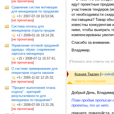
[
не прочитана
]
идут проектные продажи
Сравнение систем мотивации
участников тендеров (и
для менеджеров по продажам
от необходимости скид
+3
/
2007-07-19 16:53:04,
поставщика? Товар обыч
[
не прочитана
]
известны конкурентам и
Система оплаты для
ниже, чтобы выиграть т
менеджеров отдела продаж
компенсированы увеличе
+2
/
2008-01-16 19:14:29,
[
не прочитана
]
Спасибо за внимание.
Управление оптовой продажей
одежды, обуви, снаряжения:
Владимир.
зарплата менеджера
+15
/
2008-07-11 15:57:41,
[Показать все ответы на э
[
не прочитана
]
О системе премирования для
операторов отдела заказов
Ксения Ткалич
[
ri-sale@t
+5
/
2005-11-02 12:25:32,
[
не прочитана
]
"Процент выполнения плана
отдела" - критерий
Добрый День, Владимир
результативности для
менеджера по продажам?
План продаж прописан н
+8
/
2008-07-09 13:31:28,
проекты, то их нет.
[
не прочитана
]
опишите, пожалуйста, д