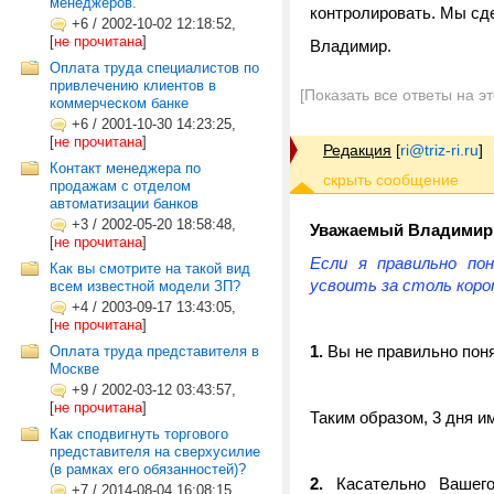
менеджеров.
контролировать. Мы сд
+6
/
2002-10-02 12:18:52,
[
не прочитана
]
Владимир.
Оплата труда специалистов по
привлечению клиентов в
[Показать все ответы на э
коммерческом банке
+6
/
2001-10-30 14:23:25,
[
не прочитана
]
Редакция
[
ri@triz-ri.ru
]
Контакт менеджера по
продажам с отделом
автоматизации банков
+3
/
2002-05-20 18:58:48,
Уважаемый Владимир
[
не прочитана
]
Если я правильно по
Как вы смотрите на такой вид
усвоить за столь коро
всем известной модели ЗП?
+4
/
2003-09-17 13:43:05,
[
не прочитана
]
1.
Вы не правильно поня
Оплата труда представителя в
Москве
+9
/
2002-03-12 03:43:57,
[
не прочитана
]
Таким образом, 3 дня и
Как сподвигнуть торгового
представителя на сверхусилие
(в рамках его обязанностей)?
2.
Касательно Вашего
+7
/
2014-08-04 16:08:15,