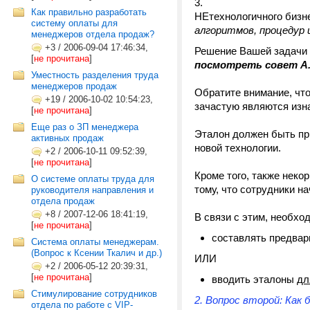
Как правильно разработать
НЕтехнологичного биз
систему оплаты для
алгоритмов, процедур 
менеджеров отдела продаж?
+3
/
2006-09-04 17:46:34,
Решение Вашей задачи 
[
не прочитана
]
посмотреть совет А
Уместность разделения труда
менеджеров продаж
Обратите внимание, чт
+19
/
2006-10-02 10:54:23,
зачастую являются изн
[
не прочитана
]
Еще раз о ЗП менеджера
Эталон должен быть пр
активных продаж
новой технологии.
+2
/
2006-10-11 09:52:39,
[
не прочитана
]
Кроме того, также некор
О системе оплаты труда для
тому, что сотрудники н
руководителя направления и
отдела продаж
+8
/
2007-12-06 18:41:19,
В связи с этим, необхо
[
не прочитана
]
составлять предвар
Система оплаты менеджерам.
(Вопрос к Ксении Ткалич и др.)
ИЛИ
+2
/
2006-05-12 20:39:31,
[
не прочитана
]
вводить эталоны
дл
Стимулирование сотрудников
2. Вопрос второй: Как 
отдела по работе с VIP-