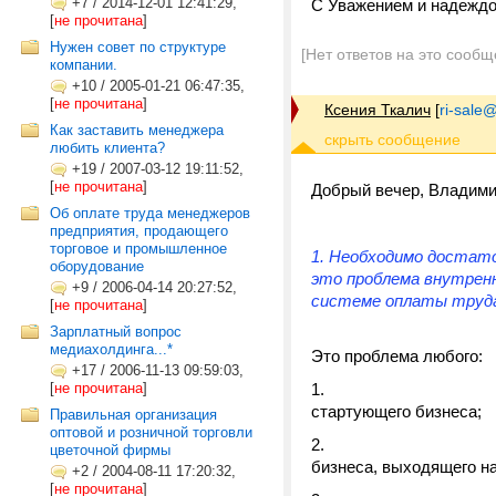
+7
/
2014-12-01 12:41:29,
С Уважением и надеждо
[
не прочитана
]
Нужен совет по структуре
[Нет ответов на это сообщ
компании.
+10
/
2005-01-21 06:47:35,
[
не прочитана
]
Ксения Ткалич
[
ri-sale@t
Как заставить менеджера
любить клиента?
+19
/
2007-03-12 19:11:52,
[
не прочитана
]
Добрый вечер, Владими
Об оплате труда менеджеров
предприятия, продающего
торговое и промышленное
1. Необходимо достато
оборудование
это проблема внутрен
+9
/
2006-04-14 20:27:52,
системе оплаты труд
[
не прочитана
]
Зарплатный вопрос
медиахолдинга...*
Это проблема любого:
+17
/
2006-11-13 09:59:03,
[
не прочитана
]
стартующего бизнеса;
Правильная организация
оптовой и розничной торговли
цветочной фирмы
бизнеса, выходящего на
+2
/
2004-08-11 17:20:32,
[
не прочитана
]