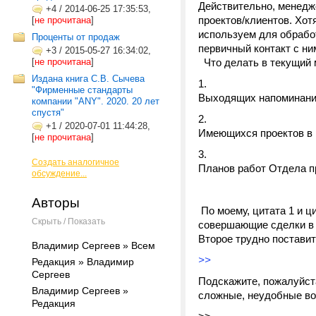
Действительно, менедж
+4
/
2014-06-25 17:35:53,
проектов/клиентов. Хот
[
не прочитана
]
используем для обработ
Проценты от продаж
первичный контакт с ни
+3
/
2015-05-27 16:34:02,
[
не прочитана
]
Что делать в текущий 
Издана книга С.В. Сычева
"Фирменные стандарты
Выходящих напоминаний
компании "ANY". 2020. 20 лет
спустя"
+1
/
2020-07-01 11:44:28,
Имеющихся проектов в 
[
не прочитана
]
Создать аналогичное
Планов работ Отдела п
обсуждение...
Авторы
По моему, цитата 1 и ц
Скрыть / Показать
совершающие сделки в 
Второе трудно поставит
Владимир Сергеев » Всем
>>
Редакция » Владимир
Сергеев
Подскажите, пожалуйста
Владимир Сергеев »
сложные, неудобные во
Редакция