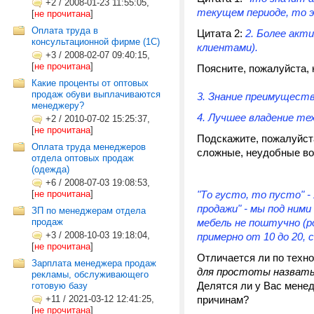
+2
/
2008-01-23 11:55:05,
текущем периоде, то эт
[
не прочитана
]
Оплата труда в
Цитата 2:
2. Более акти
консультационной фирме (1C)
клиентами).
+3
/
2008-02-07 09:40:15,
[
не прочитана
]
Поясните, пожалуйста,
Какие проценты от оптовых
продаж обуви выплачиваются
3. Знание преимуществ
менеджеру?
4. Лучшее владение те
+2
/
2010-07-02 15:25:37,
[
не прочитана
]
Подскажите, пожалуйста
Оплата труда менеджеров
сложные, неудобные во
отдела оптовых продаж
(одежда)
+6
/
2008-07-03 19:08:53,
[
не прочитана
]
"То густо, то пусто" -
продажи" - мы под ним
ЗП по менеджерам отдела
продаж
мебель не поштучно (ро
+3
/
2008-10-03 19:18:04,
примерно от 10 до 20,
[
не прочитана
]
Отличается ли по техн
Зарплата менеджера продаж
для простоты назвать
рекламы, обслуживающего
Делятся ли у Вас менед
готовую базу
+11
/
2021-03-12 12:41:25,
причинам?
[
не прочитана
]