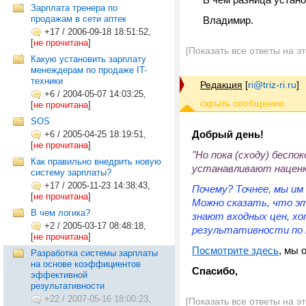
Зарплата тренера по
продажам в сети аптек
Владимир.
+17
/
2006-09-18 18:51:52,
[
не прочитана
]
[Показать все ответы на э
Какую установить зарплату
менеждерам по продаже IT-
техники
Редакция
[
ri@triz-ri.ru
]
+6
/
2004-05-07 14:03:25,
[
не прочитана
]
SOS
Добрый день!
+6
/
2005-04-25 18:19:51,
[
не прочитана
]
"Но пока (сходу) бесп
Как правильно внедрить новую
устанавливают наценки
систему зарплаты?
+17
/
2005-11-23 14:38:43,
Почему? Точнее, мы им
[
не прочитана
]
Можно сказать, что эт
В чем логика?
знают входных цен, хо
+2
/
2005-03-17 08:48:18,
результативности по 
[
не прочитана
]
Посмотрите здесь
, мы 
Разработка системы зарплаты
на основе коэффициентов
Спасибо,
эффективной
результативности
+22
/
2007-05-16 18:00:23,
[Показать все ответы на э