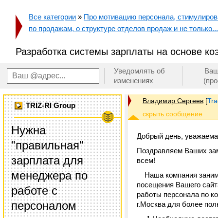
Все категории
»
Про мотивацию персонала, стимулирован
по продажам, о структуре отделов продаж и не только...
Разработка системы зарплаты на основе к
Уведомлять об
Ваш
изменениях
(пр
Владимир Сергеев
[
Tra
TRIZ-RI Group
Нужна
Добрый день, уважаема
"правильная"
Поздравляем Ваших зам
зарплата для
всем!
менеджера по
Наша компания занимае
посещения Вашего сайта
работе с
работы персонала по к
персоналом
г.Москва для более пол