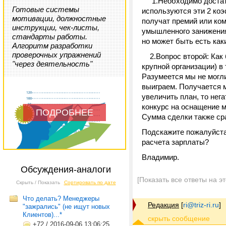
1.Необходимо достаточ
Готовые системы
используются эти 2 ко
мотивации, должностные
получат премий или ком
инструкции, чек-листы,
умышленного занижения
стандарты работы.
но может быть есть как
Алгоритм разработки
проверочных упражнений
2.Вопрос второй: Как б
"через деятельность"
крупной организации) в
Разумеется мы не могли
выиграем. Получается м
увеличить план, то нег
конкурс на оснащение м
ПОДРОБНЕЕ
Сумма сделки также ср
Подскажите пожалуйста,
расчета зарплаты?
Владимир.
Обсуждения-аналоги
[Показать все ответы на э
Скрыть / Показать
Сортировать по дате
Что делать? Менеджеры
Редакция
[
ri@triz-ri.ru
]
"зажрались" (не ищут новых
Клиентов)...*
+72
/
2016-09-06 13:06:25,