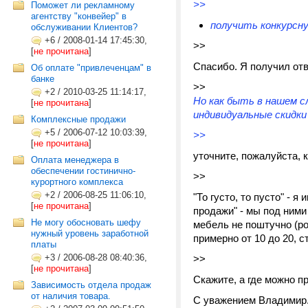
>>
Поможет ли рекламному
агентству "конвейер" в
получить конкурсну
обслуживании Клиентов?
+6
/
2008-01-14 17:45:30,
>>
[
не прочитана
]
Спасибо. Я получил отв
Об оплате "привлеченцам" в
банке
>>
+2
/
2010-03-25 11:14:17,
Но как быть в нашем с
[
не прочитана
]
индивидуальные скидки
Комплексные продажи
+5
/
2006-07-12 10:03:39,
>>
[
не прочитана
]
уточните, пожалуйста, 
Оплата менеджера в
обеспечении гостинично-
>>
курортного комплекса
+2
/
2006-08-25 11:06:10,
"То густо, то пусто" - 
[
не прочитана
]
продажи" - мы под ними
Не могу обосновать шефу
мебель не поштучно (ро
нужный уровень заработной
примерно от 10 до 20, с
платы
+3
/
2006-08-28 08:40:36,
>>
[
не прочитана
]
Скажите, а где можно 
Зависимость отдела продаж
от наличия товара.
С уважением Владимир