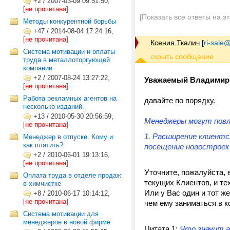
+2
/
2007-03-09 09:51:50,
[
не прочитана
]
[Показать все ответы на э
Методы конкурентной борьбы
+47
/
2014-08-04 17:24:16,
[
не прочитана
]
Ксения Ткалич
[
ri-sale@t
Cистема мотивации и оплаты
труда в металлоторгующей
компании
+2
/
2007-08-24 13:27:22,
Уважаемый Владимир
[
не прочитана
]
Работа рекламных агентов на
давайте по порядку.
несколько изданий.
+13
/
2010-05-30 20:56:59,
Менеджеры могут повл
[
не прочитана
]
1. Расширение клиентс
Менеджер в отпуске. Кому и
как платить?
посещение новостроек 
+2
/
2010-06-01 19:13:16,
[
не прочитана
]
Уточните, пожалуйста, 
Оплата труда в отделе продаж
текущих Клиентов, и те
в химчистке
Или у Вас один и тот ж
+8
/
2010-06-17 10:14:12,
[
не прочитана
]
чем ему заниматься в 
Система мотивации для
менеджеров в новой фирме
Цитата 1:
Что значит а