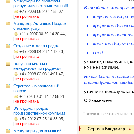
Менеджеры по продажам
распустились окончательно!!!
В тендерах, которые 
+2
/
2008-06-20 17:55:07,
[
не прочитана
]
получить конкурсн
Менеджер Активных Продаж
оформить договора
сложных услуг
+11
/
2007-08-29 14:30:44,
оформить правильн
[
не прочитана
]
отнести докумен
Создание отдела продаж
+4
/
2006-04-28 17:12:43,
и т.д.
[
не прочитана
]
укажите, пожалуйста,
Бонусная система
КУРЬЕРСКИМИ.
менеджерам по продажам
+4
/
2008-02-08 14:01:47,
Но как быть в нашем с
[
не прочитана
]
индивидуальные скидки
Строительно-зарплатный
вопрос
уточните, пожалуйста, 
+11
/
2010-01-14 12:58:21,
С Уважением,
[
не прочитана
]
З/п отдела продаж
производственной компании
[Показать все ответы на э
+5
/
2012-07-25 10:33:05,
[
не прочитана
]
Сергеев Владимир
»
Менеджеры для компаний с