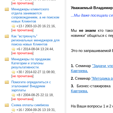
[
не прочитана
]
Уважаемый Владимир
Менеджеры клиентского
отдела занимаются
...Мы даже посещали се
сопровождением, а не поиском
новых Клиентов
+13
/
2003-10-20 16:21:16,
[
не прочитана
]
Мы
не знаем
кто тако
новинки" общаться с пе
Как "встряхнуть"
региональных менеджеров для
поиска новых Клиентов
+6
/
2014-08-04 13:24:44,
Это по запрашиваемой 
[
не прочитана
]
Менеджеры по продажам.
Категории и эталоны
1.
Семинар
"Задачи уп
результативности.
Кавтрева.
+30
/
2014-02-27 11:08:00,
[
не прочитана
]
2.
Семинар
"Методика р
Помогите определиться с
3.
Бизнес-стажировк
эталонами! Внедряем
зарплаты
Кавтрева.
+8
/
2004-08-25 22:11:18,
[
не прочитана
]
Схема оплаты симбиоза
На Ваши вопросы 1 и 2
+16
/
2004-09-26 13:19:31,