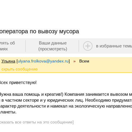
 оператора по вывозу мусора
лять об
Ваши данные
в избранные тем
ниях
(просмотреть)
Ульяна
[
ulyana.frolkova@yandex.ru
]
»
Всем
Всех приветствую!
Нужна ваша помощь и креатив!) Компания занимается вывозом м
и в частном секторе и у юридических лиц. Необходимо придумат
характер деятельности и намекал на экологическую направленно
планеты.
оказать все ответы на это сообщение]