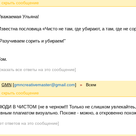
Уважаемая Ульяна!
Известна п
ословица «Чисто не там, где убирают, а там, где не с
"Разучиваем сорить и убираем!"
Том.
оказать все ответы на это сообщение]
GMN
[
gmncreativemaster@gmail.com
]
»
Всем
ЛЮДИ В ЧИСТОМ (не в черном!!! Только не слишком увлекайтеь,
явным плагиатом визуально. Похоже - можно, а откровенно похож
ет ответов на это сообщение]