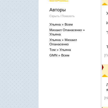
Авторы
Скрыть / Показать
Ульяна » Всем
Михаил Опанасенко »
Ульяна
Ульяна » Михаил
Опанасенко
Том » Ульяна
GMN » Всем
[П
[Н