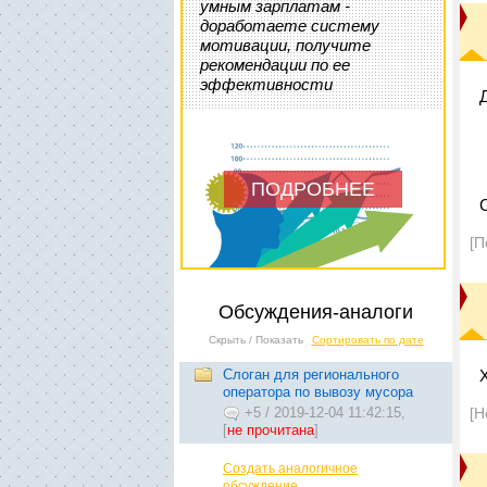
умным зарплатам -
доработаете систему
мотивации, получите
рекомендации по ее
эффективности
ПОДРОБНЕЕ
[П
Обсуждения-аналоги
Скрыть / Показать
Сортировать по дате
Слоган для регионального
оператора по вывозу мусора
+5
/
2019-12-04 11:42:15,
[Н
[
не прочитана
]
Создать аналогичное
обсуждение...