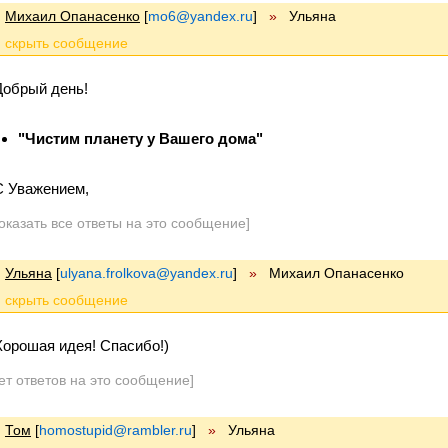
Михаил Опанасенко
[
mo6@yandex.ru
]
»
Ульяна
Добрый день!
"Чистим планету у Вашего дома"
С Уважением,
оказать все ответы на это сообщение]
Ульяна
[
ulyana.frolkova@yandex.ru
]
»
Михаил Опанасенко
Хорошая идея! Спасибо!)
ет ответов на это сообщение]
Том
[
homostupid@rambler.ru
]
»
Ульяна