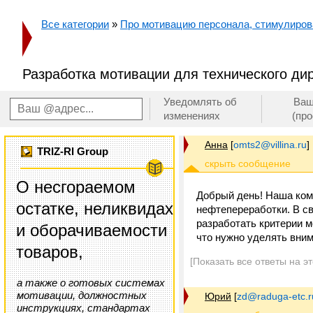
Все категории
»
Про мотивацию персонала, стимулирован
Разработка мотивации для технического ди
Уведомлять об
Ваш
изменениях
(пр
Анна
[
omts2@villina.ru
]
TRIZ-RI Group
О несгораемом
Добрый день! Наша ком
остатке, неликвидах
нефтепереработки. В с
разработать критерии 
и оборачиваемости
что нужно уделять вним
товаров,
[Показать все ответы на э
а также о готовых системах
мотивации, должностных
Юрий
[
zd@raduga-etc.r
инструкциях, стандартах