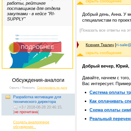
работы, рейтинге
поставщиков для отдела
закупками - в кейсе "RI-
Добрый день, Анна. У м
SUPPLY"
специалистам по проект
[Показать все ответы на э
Ксения Ткалич
[
ri-sale@t
ПОДРОБНЕЕ
Добрый вечер, Юрий,
Давайте, начнем с того
Обсуждения-аналоги
Вас интересует.
Пример
Скрыть / Показать
Сортировать по дате
Система оплаты тр
Разработка мотивации для
Как оплачивать сп
технического директора
+3
/
2018-08-28 20:46:15,
Схема оплаты сим
[
не прочитана
]
Реальный перечен
Создать аналогичное
обсуждение...