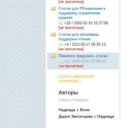
[
не прочитана
]
Слоган для PR-кампании в
поддержку ограничения
курения.
+26
/
2002-01-10 15:27:09,
[
не прочитана
]
Слоган для программы
поддержки чтения
+4
/
2011-05-17 08:35:13,
[
не прочитана
]
Помогите придумать слоган
+2
/
2007-11-07 22:49:41,
[
не прочитана
]
Создать аналогичное
обсуждение...
Авторы
Скрыть / Показать
Надежда » Всем
Дарья Звягинцева » Надежда