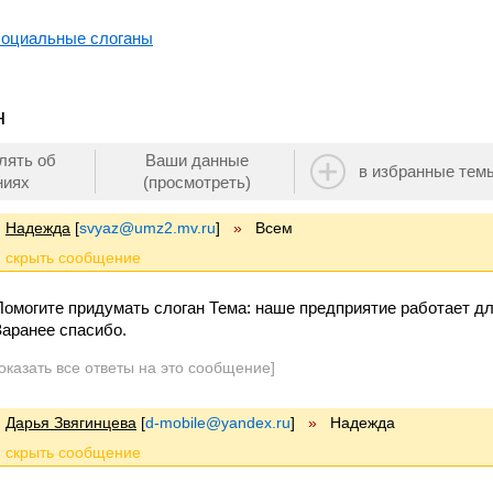
оциальные слоганы
н
лять об
Ваши данные
в избранные тем
ниях
(просмотреть)
Надежда
[
svyaz@umz2.mv.ru
]
»
Всем
Помогите придумать слоган Тема: наше предприятие работает дл
Заранее спасибо.
оказать все ответы на это сообщение]
Дарья Звягинцева
[
d-mobile@yandex.ru
]
»
Надежда