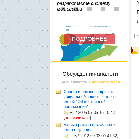
разработайте систему
мотивации
[Н
ПОДРОБНЕЕ
Обсуждения-аналоги
Скрыть / Показать
Сортировать по дате
Слоган и название проекта
социальной защиты членов
одной "Общественной
организации"
+3
/
2005-07-05 16:15:43,
[
не прочитана
]
Акция против наркомании и
слоган для нее
+25
/
2012-09-03 09:41:32,