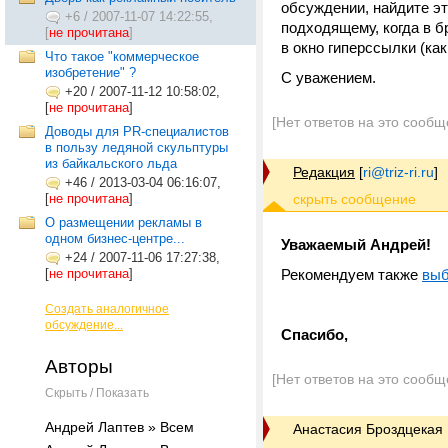
обсуждении, найдите эт
+6
/
2007-11-07 14:22:55,
подходящему, когда в б
[
не прочитана
]
в окно гиперссылки (ка
Что такое "коммерческое
изобретение" ?
С уважением.
+20
/
2007-11-12 10:58:02,
[
не прочитана
]
[Нет ответов на это сообщ
Доводы для PR-специалистов
в пользу ледяной скульптуры
из байкальского льда
Редакция
[
ri@triz-ri.ru
]
+46
/
2013-03-04 06:16:07,
[
не прочитана
]
О размещении рекламы в
одном бизнес-центре...
Уважаемый Андрей!
+24
/
2007-11-06 17:27:38,
[
не прочитана
]
Рекомендуем также
выб
Создать аналогичное
обсуждение...
Спасибо,
Авторы
[Нет ответов на это сообщ
Скрыть / Показать
Андрей Лаптев » Всем
Анастасия Броздцекая