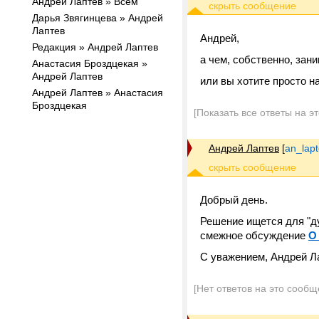
Андрей Лаптев » Всем
Дарья Звягинцева » Андрей
Лаптев
Андрей,
Редакция » Андрей Лаптев
а чем, собственно, зан
Анастасия Броздцекая »
Андрей Лаптев
или вы хотите просто 
Андрей Лаптев » Анастасия
Броздцекая
[Показать все ответы на э
Андрей Лаптев
[
an_lap
Добрый день.
Решение ищется для "д
смежное обсуждение
О
С уважением, Андрей Л
[Нет ответов на это сообщ