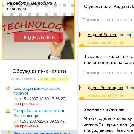
на работу, методики и
С уважением, Андрей Л
скрипты
[Показать все ответы на э
Андрей Лаптев
[
an_lap
ПОДРОБНЕЕ
Тыкался-тыкался, но та
принято делать на сайт
Обсуждения-аналоги
[Показать все ответы на э
Скрыть / Показать
Сортировать по дате
Дарья Звягинцева
[
d-m
Коллекция коммерческих
приемов
+15
/
2007-10-30 17:36:27,
[
не прочитана
]
Уважаемый Андрей.
Отстройка от конкурентов в
бизнес-центре
Чтобы сделать ссылку н
+15
/
2007-11-09 09:59:47,
значок "гиперссылка" (
[
не прочитана
]
обсуждением. Нажмите 
Дверь как рекламный носитель