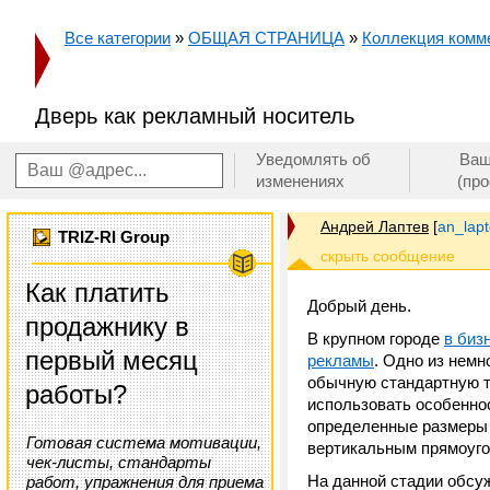
Все категории
»
ОБЩАЯ СТРАНИЦА
»
Коллекция комм
Дверь как рекламный носитель
Уведомлять об
Ваш
изменениях
(пр
Андрей Лаптев
[
an_lap
TRIZ-RI Group
Как платить
Добрый день.
продажнику в
В крупном городе
в биз
первый месяц
рекламы
. Одно из немн
обычную стандартную та
работы?
использовать особенно
определенные размеры и
Готовая система мотивации,
вертикальным прямоуго
чек-листы, стандарты
На данной стадии обсу
работ, упражнения для приема