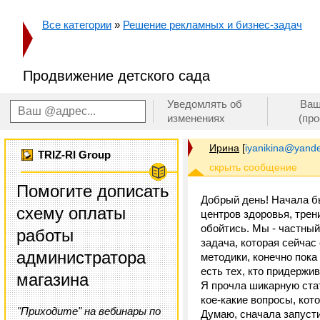
Все категории
»
Решение рекламных и бизнес-задач
Продвижение детского сада
Уведомлять об
Ваш
изменениях
(пр
Ирина
[
iyanikina@yande
TRIZ-RI Group
Помогите дописать
Добрый день! Начала бы
схему оплаты
центров здоровья, трени
обойтись. Мы - частны
работы
задача, которая сейчас 
администратора
методики, конечно пока
есть тех, кто придержив
магазина
Я прочла шикарную ста
кое-какие вопросы, кот
"Приходите" на вебинары по
Думаю, сначала запусти