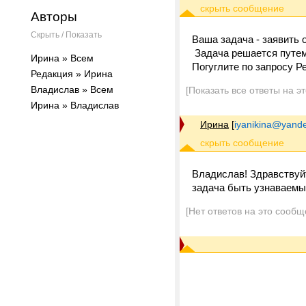
Авторы
Скрыть / Показать
Ваша задача - заявить 
Задача решается путем 
Ирина » Всем
Погуглите по запросу Р
Редакция » Ирина
Владислав » Всем
[Показать все ответы на э
Ирина » Владислав
Ирина
[
iyanikina@yande
Владислав! Здравствуй
задача быть узнаваемы
[Нет ответов на это сообщ