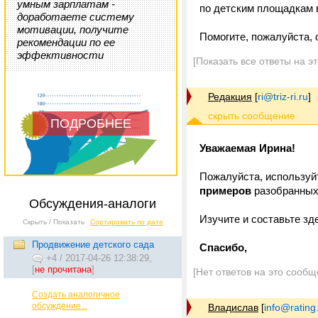
умным зарплатам -
по детским площадкам в
доработаете систему
мотивации, получите
Помогите, пожалуйста, 
рекомендации по ее
эффективности
[Показать все ответы на э
Редакция
[
ri@triz-ri.ru
]
ПОДРОБНЕЕ
Уважаемая Ирина!
Пожалуйста, использу
примеров
разобранных 
Обсуждения-аналоги
Изучите и составьте зд
Скрыть / Показать
Сортировать по дате
Продвижение детского сада
Спасибо,
+4
/
2017-04-26 12:38:29,
[
не прочитана
]
[Нет ответов на это сообщ
Создать аналогичное
обсуждение...
Владислав
[
info@rating