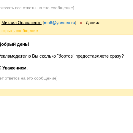
оказать все ответы на это сообщение]
Михаил Опанасенко
[
mo6@yandex.ru
]
»
Даниил
Добрый день!
Рекламодателю Вы сколько "бортов" предоставляете сразу?
C Уважением,
ет ответов на это сообщение]