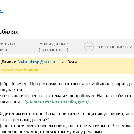
мы
обилях
лять об
Ваши данные
в избранные тем
ниях
(просмотреть)
Даниил
[
keka.ukrop@mail.ru
]
»
Всем
Добрый вечер. Про рекламу на частных автомобилях говорят давн
получается.
Мне стала интересна эта тема и я попробовал. Начала собирать
водителей...
(удалено Редакцией Форума)
Водителям интересно, база собирается, люди пишут, звонят, инт
искать рекламодателя?"
Дело это для меня совсем новое, опыта нету никакого. Что може
привлечь рекламодателей к такому виду рекламы.