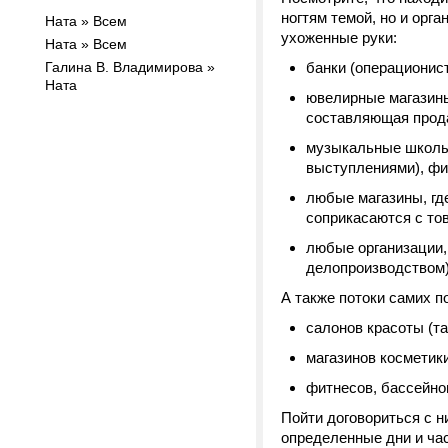
ногтям темой, но и орг
Ната » Всем
ухоженные руки:
Ната » Всем
Галина В. Владимирова »
банки (операционис
Ната
ювелирные магазины
составляющая прод
музыкальные школы 
выступлениями), фи
любые магазины, где
соприкасаются с тов
любые организации,
делопроизводством)
А также потоки самих п
салонов красоты (та
магазинов косметики
фитнесов, бассейнов
Пойти договориться с н
определенные дни и ча