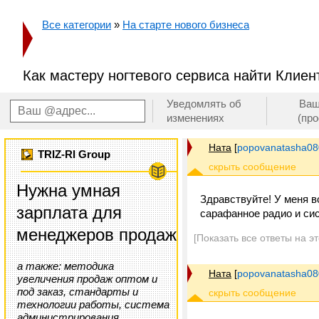
Все категории
»
На старте нового бизнеса
Как мастеру ногтевого сервиса найти Клиен
Уведомлять об
Ваш
изменениях
(пр
Ната
[
popovanatasha0
TRIZ-RI Group
Нужна умная
Здравствуйте! У меня в
зарплата для
сарафанное радио и сис
менеджеров продаж
[Показать все ответы на э
а также: методика
Ната
[
popovanatasha0
увеличения продаж оптом и
под заказ, стандарты и
технологии работы, система
администрирования