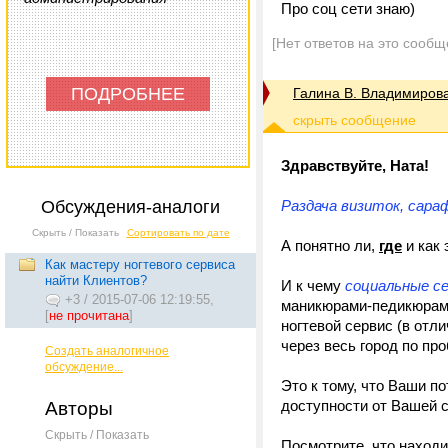
Про соц сети знаю)
[Нет ответов на это сообщ
ПОДРОБНЕЕ
Галина В. Владимиров
Здравствуйте, Ната!
Обсуждения-аналоги
Раздача визиток, сара
Скрыть / Показать
Сортировать по дате
А понятно ли,
где
и как 
Как мастеру ногтевого сервиса
найти Клиентов?
И к чему
социальные с
+3
/
2015-07-06 12:19:55,
маникюрами-педикюрами
[
не прочитана
]
ногтевой сервис (в отли
через весь город по про
Создать аналогичное
обсуждение...
Это к тому, что Ваши п
доступности от Вашей с
Авторы
Скрыть / Показать
Посмотрите, что находи