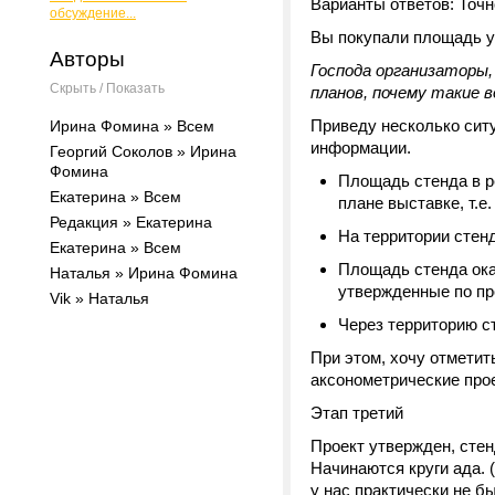
Варианты ответов: Точн
обсуждение...
Вы покупали площадь у 
Авторы
Господа организаторы
Скрыть / Показать
планов, почему такие 
Приведу несколько сит
Ирина Фомина » Всем
информации.
Георгий Соколов » Ирина
Фомина
Площадь стенда в р
Екатерина » Всем
плане выставке, т.е
Редакция » Екатерина
На территории стенд
Екатерина » Всем
Площадь стенда ока
Наталья » Ирина Фомина
утвержденные по пр
Vik » Наталья
Через территорию с
При этом, хочу отметит
аксонометрические прое
Этап третий
Проект утвержден, стен
Начинаются круги ада. 
у нас практически не б