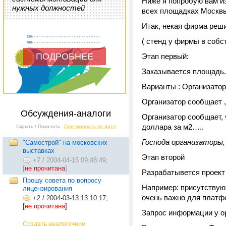
Ниже я попробую вам и
нужных должностей
всех площадках Москв
Итак, некая фирма реш
( стенд у фирмы в собс
ПОДРОБНЕЕ
Этап первый:
Заказывается площадь.
Варианты : Организатор
Организатор сообщает ,
Обсуждения-аналоги
Организатор сообщает, 
доллара за м2…..
Скрыть / Показать
Сортировать по дате
Господа организаторы
"Самострой" на московских
выставках
Этап второй
+7
/
2004-04-15 09:48:49,
[
не прочитана
]
Разрабатывется проект
Прошу совета по вопросу
Например: присутствуют
лицензирования
очень важно для платфор
+2
/
2004-03-13 13:10:17,
[
не прочитана
]
Запрос информации у о
Создать аналогичное