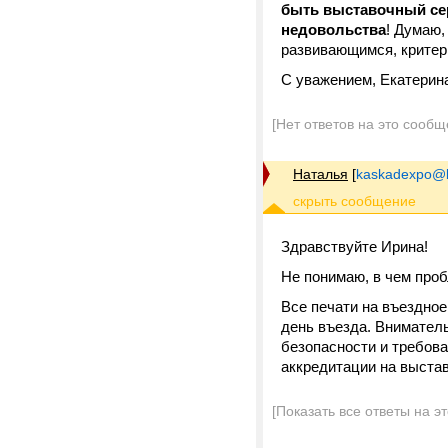
быть выставочный сер
недовольства
! Думаю,
развивающимся, критер
С уважением, Екатерин
[Нет ответов на это сообщ
Наталья
[
kaskadexpo@b
Здравствуйте Ирина!
Не понимаю, в чем про
Все печати на въездное
день въезда. Вниматель
безопасности и требова
аккредитации на выста
[Показать все ответы на э