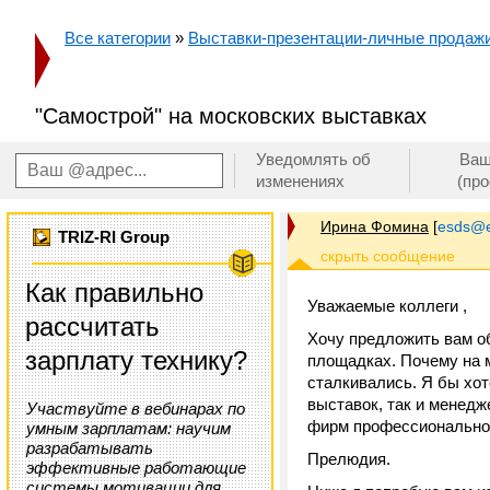
Все категории
»
Выставки-презентации-личные продаж
"Самострой" на московских выставках
Уведомлять об
Ваш
изменениях
(пр
Ирина Фомина
[
esds@e
TRIZ-RI Group
Как правильно
Уважаемые коллеги ,
рассчитать
Хочу предложить вам о
зарплату технику?
площадках. Почему на м
сталкивались. Я бы хот
выставок, так и менед
Участвуйте в вебинарах по
фирм профессионально
умным зарплатам: научим
разрабатывать
Прелюдия.
эффективные работающие
системы мотивации для