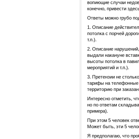
вопиющие случаи недов
конечно, привести здес
Ответы можно грубо под
1. Описание действител
потолка с порчей дорог
т.п.).
2. Описание нарушений,
выдали накануне вставк
высоты потолка в павил
мероприятий и т.п.).
3. Претензии не стольк
тарифы на телефонные п
территорию при заказанн
Интересно отметить, что
но по ответам складыва
примера).
При этом 5 человек отв
Может быть, эти 5 чело
Я предполагаю, что про