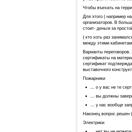
Чтобы въехать на терр
Для этого ( например н
организаторов. В больш
стоит- деньги за прост
( кто хоть раз занимал
между этими кабинетам
Варианты переговоров. 
сертификаты на матери
сертификат подтвержда
выставочного конструкти
Пожарники
… о у вас не те се
… вы должны завер
… у нас вообще зап
Наконец вопрос решен (
Электрики
… нет вы не можете 