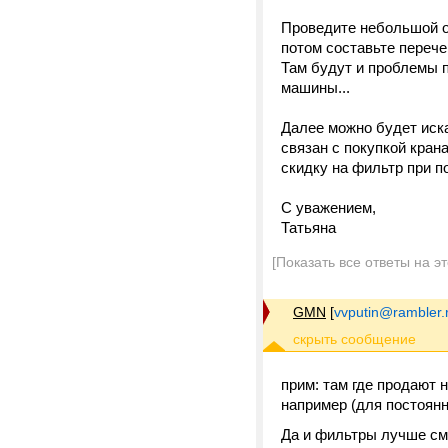
Проведите небольшой о
потом составьте перече
Там будут и проблемы 
машины...
Далее можно будет иск
связан с покупкой кран
скидку на фильтр при п
С уважением,
Татьяна
[Показать все ответы на э
GMN
[
vvputin@rambler.
прим: там где продают 
например (для постоянн
Да и фильтры лучше см