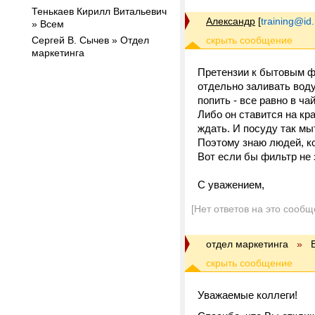
Тенькаев Кирилл Витальевич
Александр
[
training@id.
» Всем
Сергей В. Сычев » Отдел
маркетинга
Претензии к бытовым фи
отдельно заливать воду,
попить - все равно в ча
Либо он ставится на кра
ждать. И посуду так мы
Поэтому знаю людей, ко
Вот если бы фильтр не 
С уважением,
[Нет ответов на это сообщ
отдел маркетинга
»
Уважаемые коллеги!