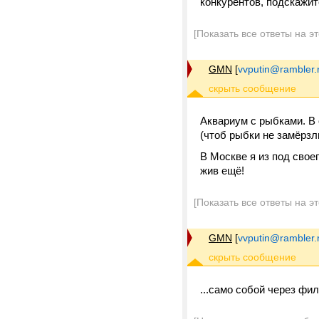
конкурентов, подскажит
[Показать все ответы на э
GMN
[
vvputin@rambler.
Аквариум с рыбками. В 
(чтоб рыбки не замёрзл
В Москве я из под своег
жив ещё!
[Показать все ответы на э
GMN
[
vvputin@rambler.
...само собой через фил