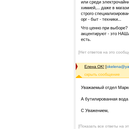
или среди электрочайни
химией,... даже в магаз
строго специализирован
орг - быт - техники...
Что ценно при выборе?
акцентируют - это НАША
есть.
[Нет ответов на это сообщ
Елена ОK!
[
okelena@ya
Уважаемый отдел Марке
А бутилированная вода
С Уважением,
[Показать все ответы на э