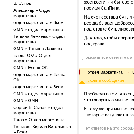
жесткости, - и бытовог
В. Сычев
нормам СанПина.
Александр » Отдел
маркетинга
На счет состава бутыли
отдел маркетинга » Всем
всегда бывает добросов
подготовке бутылирова
GMN » отдел маркетинга
Татьяна Лежнева » Отдел
Для того, чтобы сократ
маркетинга
под крана.
GMN » Татьяна Лежнева
Елена ОK! » Отдел
[Показать все ответы на э
маркетинга
GMN » Елена ОK!
отдел маркетинга
»
отдел маркетинга » Елена
ОK!
отдел маркетинга » Всем
GMN » отдел маркетинга
Проблема в том, что ещ
что говорить о мытье п
GMN » GMN
Сергей В. Сычев » отдел
К тому же при мытье по
маркетинга
- которые вступают в 
Taras » Отдел маркетинга
Тенькаев Кирилл Витальевич
[Нет ответов на это сообщ
» Всем