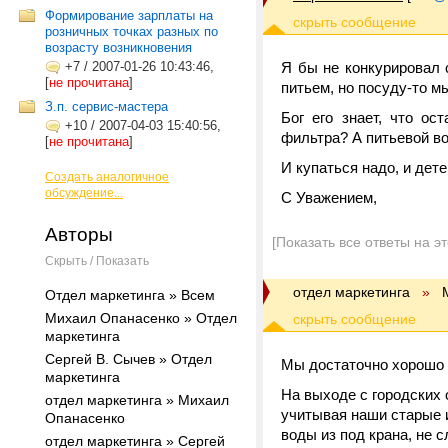
Формирование зарплаты на
розничных точках разных по
возрасту возникновения
+7
/
2007-01-26 10:43:46,
Я бы не конкурировал 
[
не прочитана
]
питьем, но посуду-то м
З.п. сервис-мастера
Бог его знает, что ос
+10
/
2007-04-03 15:40:56,
фильтра? А питьевой во
[
не прочитана
]
И купаться надо, и дете
Создать аналогичное
обсуждение...
С Уважением,
Авторы
[Показать все ответы на э
Скрыть / Показать
отдел маркетинга
»
Отдел маркетинга » Всем
Михаил Опанасенко » Отдел
маркетинга
Сергей В. Сычев » Отдел
Мы достаточно хорошо з
маркетинга
На выходе с городских
отдел маркетинга » Михаил
учитывая наши старые 
Опанасенко
воды из под крана, не 
отдел маркетинга » Сергей