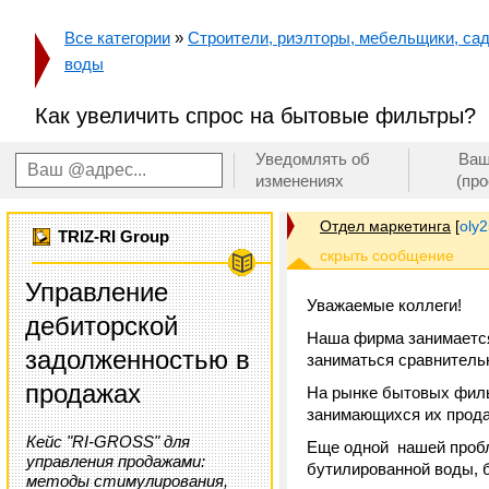
Все категории
»
Строители, риэлторы, мебельщики, сад
воды
Как увеличить спрос на бытовые фильтры?
Уведомлять об
Ваш
изменениях
(пр
Отдел маркетинга
[
oly
TRIZ-RI Group
Управление
Уважаемые коллеги!
дебиторской
Наша фирма занимаетс
задолженностью в
заниматься сравнитель
продажах
На рынке бытовых филь
занимающихся их прод
Кейс "RI-GROSS" для
Еще одной нашей пробл
управления продажами:
бутилированной воды, 
методы стимулирования,