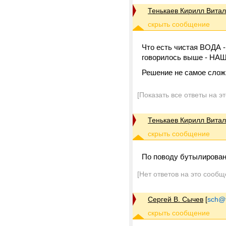
Тенькаев Кирилл Вита
Что есть чистая ВОДА 
говорилось выше - НА
Решение не самое слож
[Показать все ответы на э
Тенькаев Кирилл Вита
По поводу бутылированн
[Нет ответов на это сообщ
Сергей В. Сычев
[
sch@tr