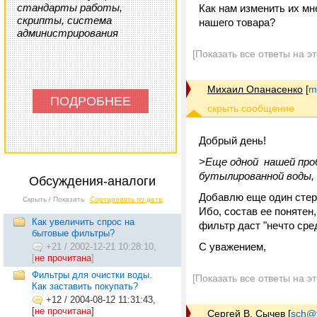
стандарты работы,
Как нам изменить их м
скрипты, система
нашего товара?
администрирования
[Показать все ответы на э
Михаил Опанасенко
[
m
ПОДРОБНЕЕ
Добрый день!
>Еще одной нашей про
бутылированной воды, 
Обсуждения-аналоги
Добавлю еще один стере
Скрыть / Показать
Сортировать по дате
Ибо, состав ее понятен,
Как увеличить спрос на
фильтр даст "нечто сре
бытовые фильтры?
С уважением,
+21
/
2002-12-21 10:28:10,
[
не прочитана
]
Фильтры для очистки воды.
[Показать все ответы на э
Как заставить покупать?
+12
/
2004-08-12 11:31:43,
[
не прочитана
]
Сергей В. Сычев
[
sch@tr