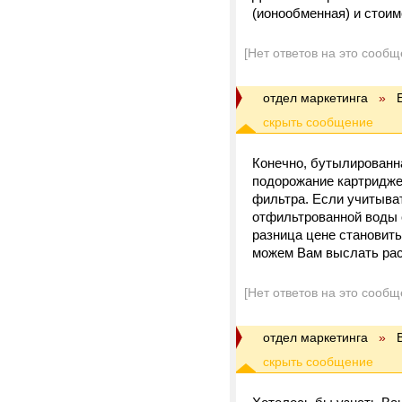
(ионообменная) и стоим
[Нет ответов на это сообщ
отдел маркетинга
»
Конечно, бутылированн
подорожание картридже
фильтра. Если учитыват
отфильтрованной воды с
разница цене становить
можем Вам выслать рас
[Нет ответов на это сообщ
отдел маркетинга
»