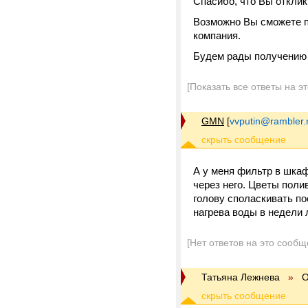
Спасибо, что Вы отклик
Возможно Вы сможете п
компания.
Будем рады получению 
[Показать все ответы на э
GMN
[
vvputin@rambler.
А у меня фильтр в шкаф
через него. Цветы поли
голову споласкивать по
нагрева воды в недели 
[Нет ответов на это сообщ
Татьяна Лежнева
»
О