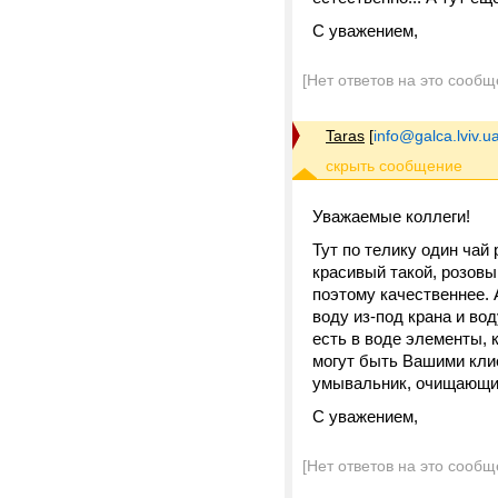
С уважением,
[Нет ответов на это сообщ
Taras
[
info@galca.lviv.u
Уважаемые коллеги!
Тут по телику один чай
красивый такой, розовы
поэтому качественнее. 
воду из-под крана и во
есть в воде элементы, 
могут быть Вашими клие
умывальник, очищающий 
С уважением,
[Нет ответов на это сообщ